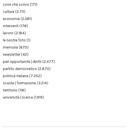
cose che scrivo
(171)
cultura
(2.711)
economia
(2.061)
interventi
(176)
lavoro
(2.184)
le nostre foto
(1)
memoria
(670)
newsletter
(42)
pari opportunità | diritti
(2.477)
partito democratico
(2.870)
politica italiana
(7.352)
scuola | formazione
(3.214)
territorio
(116)
università | ricerca
(1.919)