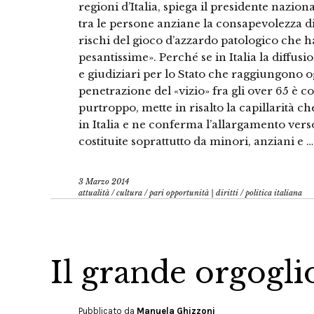
regioni d’Italia, spiega il presidente nazio
tra le persone anziane la consapevolezza di
rischi del gioco d’azzardo patologico che h
pesantissime». Perché se in Italia la diffusi
e giudiziari per lo Stato che raggiungono og
penetrazione del «vizio» fra gli over 65 è 
purtroppo, mette in risalto la capillarità c
in Italia e ne conferma l’allargamento vers
costituite soprattutto da minori, anziani e …
3 Marzo 2014
attualità
/
cultura
/
pari opportunità | diritti
/
politica italiana
Il grande orgogli
Pubblicato da
Manuela Ghizzoni