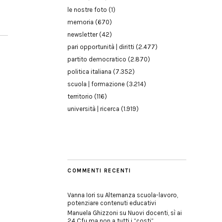
le nostre foto
(1)
memoria
(670)
newsletter
(42)
pari opportunità | diritti
(2.477)
partito democratico
(2.870)
politica italiana
(7.352)
scuola | formazione
(3.214)
territorio
(116)
università | ricerca
(1.919)
COMMENTI RECENTI
Vanna Iori
su
Alternanza scuola-lavoro,
potenziare contenuti educativi
Manuela Ghizzoni
su
Nuovi docenti, sì ai
24 Cfu ma non a tutti i “costi”