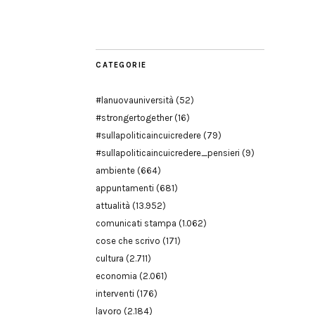
Modena
CATEGORIE
#lanuovauniversità
(52)
#strongertogether
(16)
#sullapoliticaincuicredere
(79)
#sullapoliticaincuicredere_pensieri
(9)
ambiente
(664)
appuntamenti
(681)
attualità
(13.952)
comunicati stampa
(1.062)
cose che scrivo
(171)
cultura
(2.711)
economia
(2.061)
interventi
(176)
lavoro
(2.184)