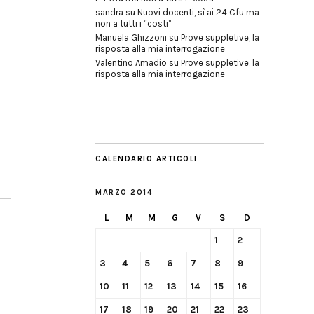
sandra
su
Nuovi docenti, sì ai 24 Cfu ma
non a tutti i “costi”
Manuela Ghizzoni
su
Prove suppletive, la
risposta alla mia interrogazione
Valentino Amadio
su
Prove suppletive, la
risposta alla mia interrogazione
CALENDARIO ARTICOLI
MARZO 2014
L
M
M
G
V
S
D
1
2
3
4
5
6
7
8
9
10
11
12
13
14
15
16
17
18
19
20
21
22
23