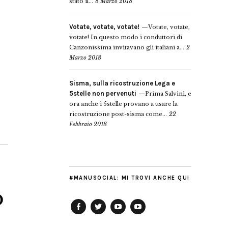
stato il...
8 Marzo 2018
Votate, votate, votate!
Votate, votate,
votate! In questo modo i conduttori di
Canzonissima invitavano gli italiani a...
2
Marzo 2018
Sisma, sulla ricostruzione Lega e
5stelle non pervenuti
Prima Salvini, e
ora anche i 5stelle provano a usare la
ricostruzione post-sisma come...
22
Febbraio 2018
#MANUSOCIAL: MI TROVI ANCHE QUI
o
Facebook
Twitter
YouTube
YouTube
Manu
PD