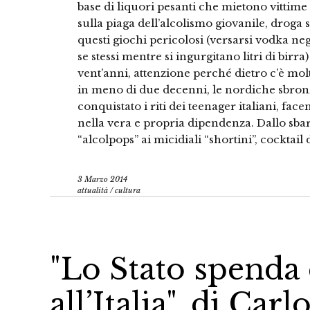
base di liquori pesanti che mietono vittime 
sulla piaga dell’alcolismo giovanile, droga 
questi giochi pericolosi (versarsi vodka negl
se stessi mentre si ingurgitano litri di birra
vent’anni, attenzione perché dietro c’è molt
in meno di due decenni, le nordiche sbronz
conquistato i riti dei teenager italiani, fa
nella vera e propria dipendenza. Dallo sbar
“alcolpops” ai micidiali “shortini”, cocktail 
3 Marzo 2014
attualità
/
cultura
"Lo Stato spenda d
all’Italia", di Car