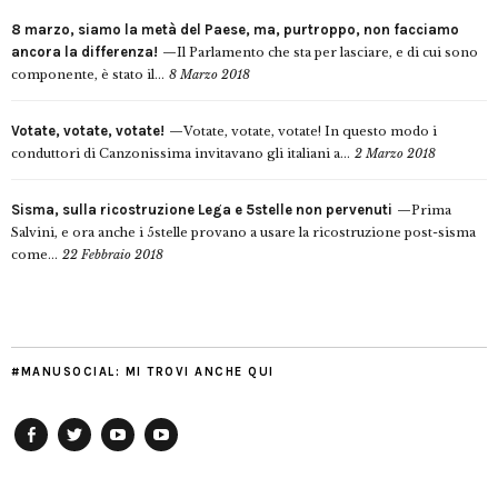
8 marzo, siamo la metà del Paese, ma, purtroppo, non facciamo
ancora la differenza!
Il Parlamento che sta per lasciare, e di cui sono
componente, è stato il...
8 Marzo 2018
Votate, votate, votate!
Votate, votate, votate! In questo modo i
conduttori di Canzonissima invitavano gli italiani a...
2 Marzo 2018
Sisma, sulla ricostruzione Lega e 5stelle non pervenuti
Prima
Salvini, e ora anche i 5stelle provano a usare la ricostruzione post-sisma
come...
22 Febbraio 2018
#MANUSOCIAL: MI TROVI ANCHE QUI
Facebook
Twitter
YouTube
YouTube
Manu
PD
Modena