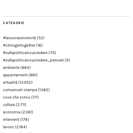
CATEGORIE
#lanuovauniversità
(52)
#strongertogether
(16)
#sullapoliticaincuicredere
(79)
#sullapoliticaincuicredere_pensieri
(9)
ambiente
(664)
appuntamenti
(681)
attualità
(13.952)
comunicati stampa
(1.062)
cose che scrivo
(171)
cultura
(2.711)
economia
(2.061)
interventi
(176)
lavoro
(2.184)