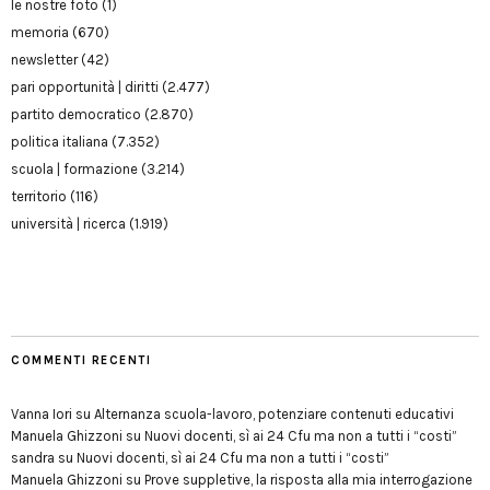
le nostre foto
(1)
memoria
(670)
newsletter
(42)
pari opportunità | diritti
(2.477)
partito democratico
(2.870)
politica italiana
(7.352)
scuola | formazione
(3.214)
territorio
(116)
università | ricerca
(1.919)
COMMENTI RECENTI
Vanna Iori
su
Alternanza scuola-lavoro, potenziare contenuti educativi
Manuela Ghizzoni
su
Nuovi docenti, sì ai 24 Cfu ma non a tutti i “costi”
sandra
su
Nuovi docenti, sì ai 24 Cfu ma non a tutti i “costi”
Manuela Ghizzoni
su
Prove suppletive, la risposta alla mia interrogazione