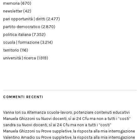
memoria
(670)
newsletter
(42)
pari opportunità | diritti
(2.477)
partito democratico
(2.870)
politica italiana
(7.352)
scuola | formazione
(3.214)
territorio
(116)
università | ricerca
(1.919)
COMMENTI RECENTI
Vanna Iori
su
Alternanza scuola-lavoro, potenziare contenuti educativi
Manuela Ghizzoni
su
Nuovi docenti, sì ai 24 Cfu ma non a tutti i “costi”
sandra
su
Nuovi docenti, sì ai 24 Cfu ma non a tutti i “costi”
Manuela Ghizzoni
su
Prove suppletive, la risposta alla mia interrogazione
Valentino Amadio
su
Prove suppletive, la risposta alla mia interrogazione