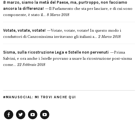
8 marzo, siamo la metà del Paese, ma, purtroppo, non facciamo
ancora la differenza!
Il Parlamento che sta per lasciare, e di cui sono
componente, è stato il...
8 Marzo 2018
Votate, votate, votate!
Votate, votate, votate! In questo modo i
conduttori di Canzonissima invitavano gli italiani a...
2 Marzo 2018
Sisma, sulla ricostruzione Lega e 5stelle non pervenuti
Prima
Salvini, e ora anche i 5stelle provano a usare la ricostruzione post-sisma
come...
22 Febbraio 2018
#MANUSOCIAL: MI TROVI ANCHE QUI
Facebook
Twitter
YouTube
YouTube
Manu
PD
Modena