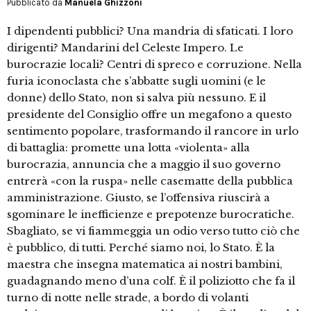
Pubblicato da
Manuela Ghizzoni
I dipendenti pubblici? Una mandria di sfaticati. I loro
dirigenti? Mandarini del Celeste Impero. Le
burocrazie locali? Centri di spreco e corruzione. Nella
furia iconoclasta che s’abbatte sugli uomini (e le
donne) dello Stato, non si salva più nessuno. E il
presidente del Consiglio offre un megafono a questo
sentimento popolare, trasformando il rancore in urlo
di battaglia: promette una lotta «violenta» alla
burocrazia, annuncia che a maggio il suo governo
entrerà «con la ruspa» nelle casematte della pubblica
amministrazione. Giusto, se l’offensiva riuscirà a
sgominare le inefficienze e prepotenze burocratiche.
Sbagliato, se vi fiammeggia un odio verso tutto ciò che
è pubblico, di tutti. Perché siamo noi, lo Stato. È la
maestra che insegna matematica ai nostri bambini,
guadagnando meno d’una colf. È il poliziotto che fa il
turno di notte nelle strade, a bordo di volanti