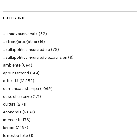
CATEGORIE
#lanuovauniversità
(52)
#strongertogether
(16)
#sullapoliticaincuicredere
(79)
#sullapoliticaincuicredere_pensieri
(9)
ambiente
(664)
appuntamenti
(681)
attualità
(13.952)
comunicati stampa
(1.062)
cose che scrivo
(171)
cultura
(2.711)
economia
(2.061)
interventi
(176)
lavoro
(2.184)
le nostre foto
(1)