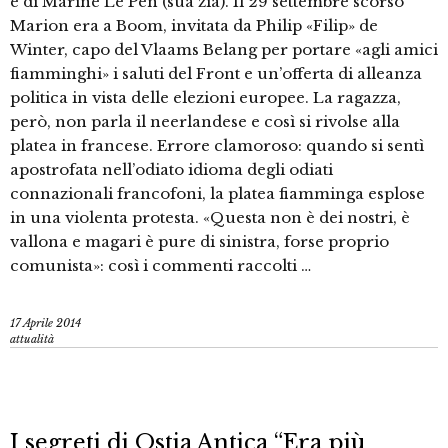
e di Marine Le Pen (sua zia). Il 29 settembre scorso
Marion era a Boom, invitata da Philip «Filip» de
Winter, capo del Vlaams Belang per portare «agli amici
fiamminghi» i saluti del Front e un’offerta di alleanza
politica in vista delle elezioni europee. La ragazza,
però, non parla il neerlandese e così si rivolse alla
platea in francese. Errore clamoroso: quando si sentì
apostrofata nell’odiato idioma degli odiati
connazionali francofoni, la platea fiamminga esplose
in una violenta protesta. «Questa non è dei nostri, è
vallona e magari è pure di sinistra, forse proprio
comunista»: così i commenti raccolti …
17 Aprile 2014
attualità
I segreti di Ostia Antica “Era più