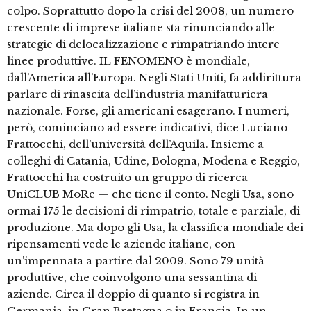
colpo. Soprattutto dopo la crisi del 2008, un numero
crescente di imprese italiane sta rinunciando alle
strategie di delocalizzazione e rimpatriando intere
linee produttive. IL FENOMENO è mondiale,
dall’America all’Europa. Negli Stati Uniti, fa addirittura
parlare di rinascita dell’industria manifatturiera
nazionale. Forse, gli americani esagerano. I numeri,
però, cominciano ad essere indicativi, dice Luciano
Frattocchi, dell’università dell’Aquila. Insieme a
colleghi di Catania, Udine, Bologna, Modena e Reggio,
Frattocchi ha costruito un gruppo di ricerca —
UniCLUB MoRe — che tiene il conto. Negli Usa, sono
ormai 175 le decisioni di rimpatrio, totale e parziale, di
produzione. Ma dopo gli Usa, la classifica mondiale dei
ripensamenti vede le aziende italiane, con
un’impennata a partire dal 2009. Sono 79 unità
produttive, che coinvolgono una sessantina di
aziende. Circa il doppio di quanto si registra in
Germania, in Gran Bretagna o in Francia. In un