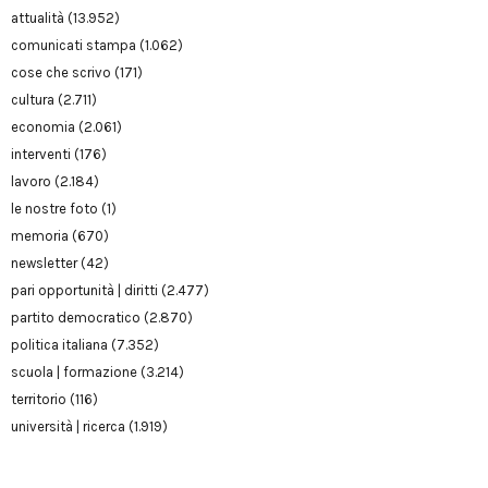
attualità
(13.952)
comunicati stampa
(1.062)
cose che scrivo
(171)
cultura
(2.711)
economia
(2.061)
interventi
(176)
lavoro
(2.184)
le nostre foto
(1)
memoria
(670)
newsletter
(42)
pari opportunità | diritti
(2.477)
partito democratico
(2.870)
politica italiana
(7.352)
scuola | formazione
(3.214)
territorio
(116)
università | ricerca
(1.919)