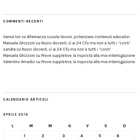
COMMENTI RECENTI
Vanna Iori
su
Alternanza scuola-lavoro, potenziare contenuti educativi
Manuela Ghizzoni
su
Nuovi docenti, sì ai 24 Cfu ma non a tutti i “costi”
sandra
su
Nuovi docenti, sì ai 24 Cfu ma non a tutti i “costi”
Manuela Ghizzoni
su
Prove suppletive, la risposta alla mia interrogazione
Valentino Amadio
su
Prove suppletive, la risposta alla mia interrogazione
CALENDARIO ARTICOLI
APRILE 2014
L
M
M
G
V
S
D
1
2
3
4
5
6