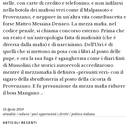
stelle, con carte di credito e telefonino, e non infilarsi
nella botola dei mafiosi veri come il Malpassoto e
Provenzano, e neppure in un’altra vita comeBuscetta e
forse Matteo Messina Denaro. La mezza mafia, nel
codice penale, si chiama concorso esterno. Prima che
un reato è un’antropologia fatta di mafiosità (che è
diversa dalla mafia) e di narcisismo. Dell’Utri è di
quelli che si mettono in posa con i libri al posto delle
pupe, e ora la sua fuga è sgangherata come i diari finti
di Mussolini che storici autorevoli accreditarono
mentre il mezzamafia li definiva «presunti veri» con il
sigaro della sbruffoneria al posto della cicoria di
Provenzano. E fu presunzione da mezza mafia ridurre
il boss Mangano …
13 Aprile 2014
attualità
/
cultura
/
pari opportunità | diritti
/
politica italiana
ARTICOLI RECENTI