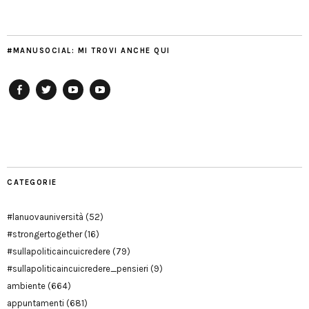
#MANUSOCIAL: MI TROVI ANCHE QUI
Facebook
Twitter
YouTube
YouTube
Manu
PD
Modena
CATEGORIE
#lanuovauniversità
(52)
#strongertogether
(16)
#sullapoliticaincuicredere
(79)
#sullapoliticaincuicredere_pensieri
(9)
ambiente
(664)
appuntamenti
(681)