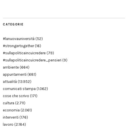
Modena
CATEGORIE
#lanuovauniversità
(52)
#strongertogether
(16)
#sullapoliticaincuicredere
(79)
#sullapoliticaincuicredere_pensieri
(9)
ambiente
(664)
appuntamenti
(681)
attualità
(13.952)
comunicati stampa
(1.062)
cose che scrivo
(171)
cultura
(2.711)
economia
(2.061)
interventi
(176)
lavoro
(2.184)