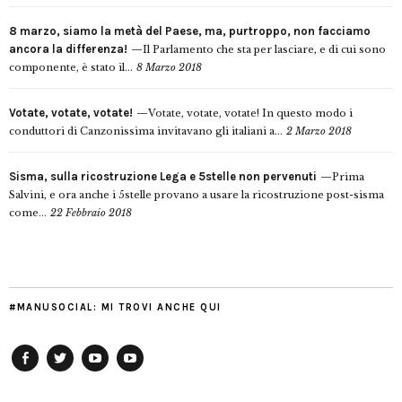
8 marzo, siamo la metà del Paese, ma, purtroppo, non facciamo
ancora la differenza!
Il Parlamento che sta per lasciare, e di cui sono
componente, è stato il...
8 Marzo 2018
Votate, votate, votate!
Votate, votate, votate! In questo modo i
conduttori di Canzonissima invitavano gli italiani a...
2 Marzo 2018
Sisma, sulla ricostruzione Lega e 5stelle non pervenuti
Prima
Salvini, e ora anche i 5stelle provano a usare la ricostruzione post-sisma
come...
22 Febbraio 2018
#MANUSOCIAL: MI TROVI ANCHE QUI
Facebook
Twitter
YouTube
YouTube
Manu
PD