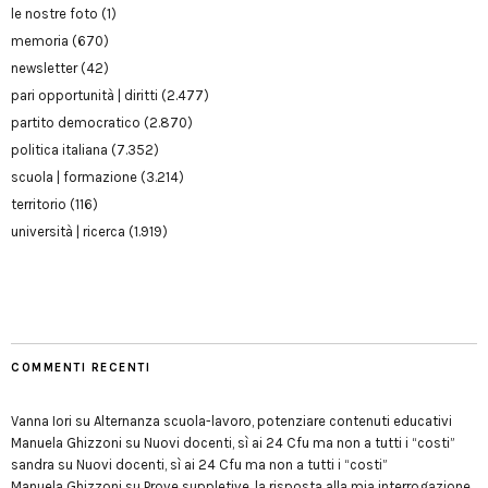
le nostre foto
(1)
memoria
(670)
newsletter
(42)
pari opportunità | diritti
(2.477)
partito democratico
(2.870)
politica italiana
(7.352)
scuola | formazione
(3.214)
territorio
(116)
università | ricerca
(1.919)
COMMENTI RECENTI
Vanna Iori
su
Alternanza scuola-lavoro, potenziare contenuti educativi
Manuela Ghizzoni
su
Nuovi docenti, sì ai 24 Cfu ma non a tutti i “costi”
sandra
su
Nuovi docenti, sì ai 24 Cfu ma non a tutti i “costi”
Manuela Ghizzoni
su
Prove suppletive, la risposta alla mia interrogazione