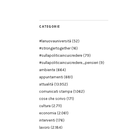
Modena
CATEGORIE
#lanuovauniversità
(52)
#strongertogether
(16)
#sullapoliticaincuicredere
(79)
#sullapoliticaincuicredere_pensieri
(9)
ambiente
(664)
appuntamenti
(681)
attualità
(13.952)
comunicati stampa
(1.062)
cose che scrivo
(171)
cultura
(2.711)
economia
(2.061)
interventi
(176)
lavoro
(2.184)