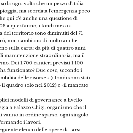
arla ogni volta che un pezzo d’Italia
di pioggia, ma scordata l’emergenza poco
 che qui c’è anche una questione di
2008 a quest’anno, i fondi messi a
del territorio sono diminuiti del 71
 però, non cambiano di molto anche
no sulla carta: da più di quattro anni
i di manutenzione straordinaria, ma il
ermo. Dei 1.700 cantieri previsti 1.100
ha funzionato? Due cose, secondo i
nibilità delle risorse « (i fondi sono stati
o il quadro solo nel 2012) e «il mancato
ici modelli di governance a livello
gia a Palazzo Chigi, organismo che il
ti vanno in ordine sparso, ogni singolo
fermando i lavori.
guente elenco delle opere da farsi —