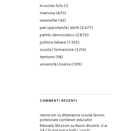
le nostre foto
(1)
memoria
(670)
newsletter
(42)
pari opportunità | diritti
(2.477)
partito democratico
(2.870)
politica italiana
(7.352)
scuola | formazione
(3.214)
territorio
(116)
università | ricerca
(1.919)
COMMENTI RECENTI
Vanna Iori
su
Alternanza scuola-lavoro,
potenziare contenuti educativi
Manuela Ghizzoni
su
Nuovi docenti, sì ai
24 Cfu ma non a tutti i “costi”