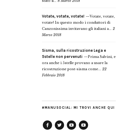
stato il...
8 Marzo 2018
Votate, votate, votate!
Votate, votate,
votate! In questo modo i conduttori di
Canzonissima invitavano gli italiani a...
2
Marzo 2018
Sisma, sulla ricostruzione Lega e
5stelle non pervenuti
Prima Salvini, e
ora anche i 5stelle provano a usare la
ricostruzione post-sisma come...
22
Febbraio 2018
#MANUSOCIAL: MI TROVI ANCHE QUI
Facebook
Twitter
YouTube
YouTube
Manu
PD