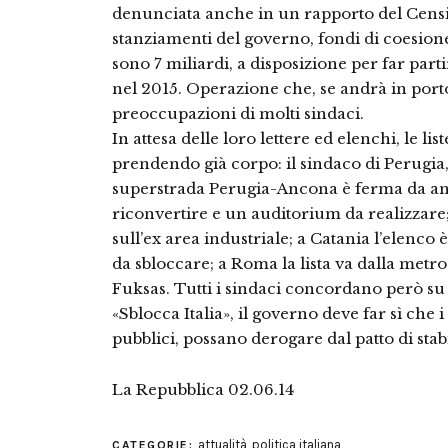
denunciata anche in un rapporto del Censis 
stanziamenti del governo, fondi di coesione
sono 7 miliardi, a disposizione per far part
nel 2015. Operazione che, se andrà in porto
preoccupazioni di molti sindaci.
In attesa delle loro lettere ed elenchi, le 
prendendo già corpo: il sindaco di Perugia,
superstrada Perugia-Ancona è ferma da anni
riconvertire e un auditorium da realizzare;
sull’ex area industriale; a Catania l’elenco è
da sbloccare; a Roma la lista va dalla metro
Fuksas. Tutti i sindaci concordano però su 
«Sblocca Italia», il governo deve far sì che 
pubblici, possano derogare dal patto di stabi
La Repubblica 02.06.14
attualità
,
politica italiana
CATEGORIE: