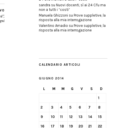
sandra
su
Nuovi docenti, sì ai 24 Cfu ma
non a tutti i “costi”
IVO
Manuela Ghizzoni
su
Prove suppletive, la
rd”,
risposta alla mia interrogazione
gni
Valentino Amadio
su
Prove suppletive, la
risposta alla mia interrogazione
CALENDARIO ARTICOLI
GIUGNO 2014
L
M
M
G
V
S
D
1
2
3
4
5
6
7
8
9
10
11
12
13
14
15
16
17
18
19
20
21
22