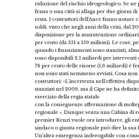
riduzione del rischio idrogeologico. Se ne p
frana o una città si allaga per due giorni 
resta. I costruttori dell’Ance fanno notare
soldi, visto che negli anni della crisi, dal 
disposizione per la manutenzione ordinaria 
per cento (da 551 a 159 milioni). Le cose,
quando i finanziamenti sono stanziati, alme
sono disponibili 2,1 miliardi per intervent
78 per cento delle risorse (1,6 miliardi) è f
non sono stati nemmeno avviati. Cosa non 
costruttori: «L’incertezza nell’effettiva dispo
stanziati nel 2009, ma il Cipe ne ha definit
esercizio della regia statale
con la conseguenze affermazione di moltepl
regionale ». Dunque senza una Cabina di re
premier Renzi vuole ora introdurre, gli en
sindaco o giunta regionale può dire la sua 
Un’altra emergenza inderogabile con conse