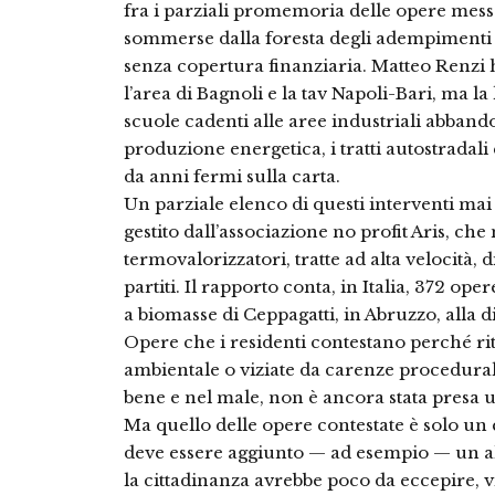
fra i parziali promemoria delle opere messe
sommerse dalla foresta degli adempimenti
senza copertura finanziaria. Matteo Renzi 
l’area di Bagnoli e la tav Napoli-Bari, ma la 
scuole cadenti alle aree industriali abband
produzione energetica, i tratti autostradali 
da anni fermi sulla carta.
Un parziale elenco di questi interventi mai
gestito dall’associazione no profit Aris, che m
termovalorizzatori, tratte ad alta velocità, 
partiti. Il rapporto conta, in Italia, 372 ope
a biomasse di Ceppagatti, in Abruzzo, alla d
Opere che i residenti contestano perché ri
ambientale o viziate da carenze procedural
bene e nel male, non è ancora stata presa u
Ma quello delle opere contestate è solo un e
deve essere aggiunto — ad esempio — un alt
la cittadinanza avrebbe poco da eccepire, vis