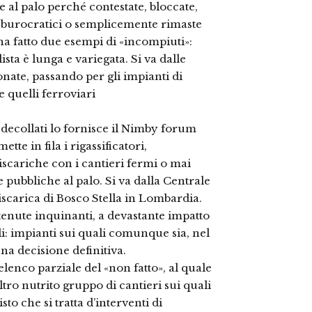
 al palo perché contestate, bloccate,
 burocratici o semplicemente rimaste
ha fatto due esempi di «incompiuti»:
lista è lunga e variegata. Si va dalle
onate, passando per gli impianti di
e quelli ferroviari
 decollati lo fornisce il Nimby forum
ette in fila i rigassificatori,
discariche con i cantieri fermi o mai
re pubbliche al palo. Si va dalla Centrale
iscarica di Bosco Stella in Lombardia.
tenute inquinanti, a devastante impatto
i: impianti sui quali comunque sia, nel
na decisione definitiva.
lenco parziale del «non fatto», al quale
ro nutrito gruppo di cantieri sui quali
to che si tratta d’interventi di