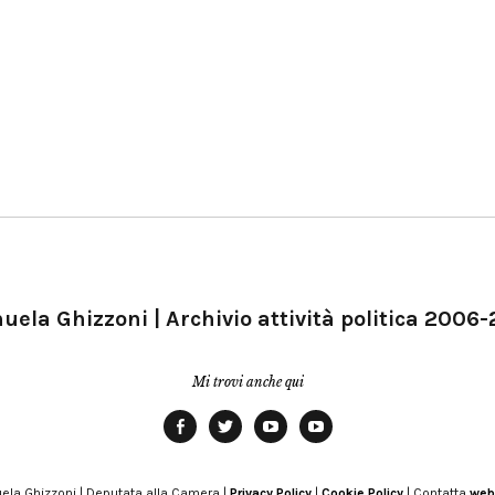
ela Ghizzoni | Archivio attività politica 2006
Mi trovi anche qui
Facebook
Twitter
YouTube
YouTube
Manu
PD
Modena
ela Ghizzoni | Deputata alla Camera |
Privacy Policy
|
Cookie Policy
| Contatta
web