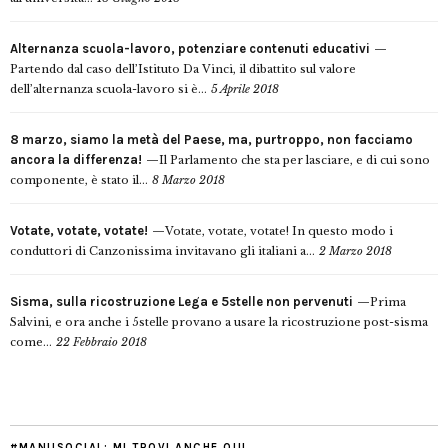
Alternanza scuola-lavoro, potenziare contenuti educativi
Partendo dal caso dell’Istituto Da Vinci, il dibattito sul valore
dell’alternanza scuola-lavoro si è...
5 Aprile 2018
8 marzo, siamo la metà del Paese, ma, purtroppo, non facciamo
ancora la differenza!
Il Parlamento che sta per lasciare, e di cui sono
componente, è stato il...
8 Marzo 2018
Votate, votate, votate!
Votate, votate, votate! In questo modo i
conduttori di Canzonissima invitavano gli italiani a...
2 Marzo 2018
Sisma, sulla ricostruzione Lega e 5stelle non pervenuti
Prima
Salvini, e ora anche i 5stelle provano a usare la ricostruzione post-sisma
come...
22 Febbraio 2018
#MANUSOCIAL: MI TROVI ANCHE QUI