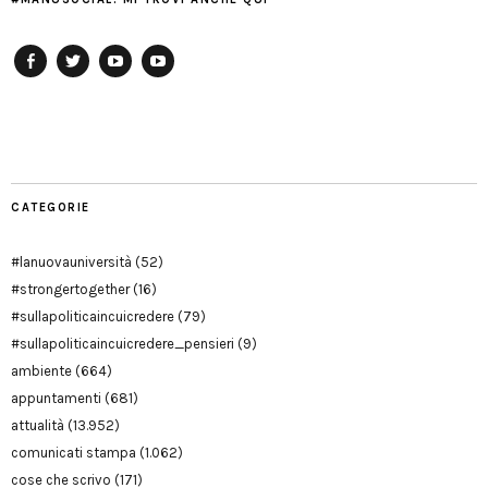
Facebook
Twitter
YouTube
YouTube
Manu
PD
Modena
CATEGORIE
#lanuovauniversità
(52)
#strongertogether
(16)
#sullapoliticaincuicredere
(79)
#sullapoliticaincuicredere_pensieri
(9)
ambiente
(664)
appuntamenti
(681)
attualità
(13.952)
comunicati stampa
(1.062)
cose che scrivo
(171)