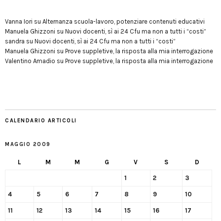
Vanna Iori
su
Alternanza scuola-lavoro, potenziare contenuti educativi
Manuela Ghizzoni
su
Nuovi docenti, sì ai 24 Cfu ma non a tutti i “costi”
sandra
su
Nuovi docenti, sì ai 24 Cfu ma non a tutti i “costi”
Manuela Ghizzoni
su
Prove suppletive, la risposta alla mia interrogazione
Valentino Amadio
su
Prove suppletive, la risposta alla mia interrogazione
CALENDARIO ARTICOLI
MAGGIO 2009
L
M
M
G
V
S
D
1
2
3
4
5
6
7
8
9
10
11
12
13
14
15
16
17