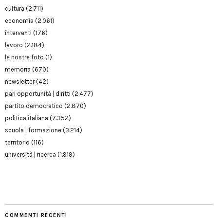
cultura
(2.711)
economia
(2.061)
interventi
(176)
lavoro
(2.184)
le nostre foto
(1)
memoria
(670)
newsletter
(42)
pari opportunità | diritti
(2.477)
partito democratico
(2.870)
politica italiana
(7.352)
scuola | formazione
(3.214)
territorio
(116)
università | ricerca
(1.919)
COMMENTI RECENTI