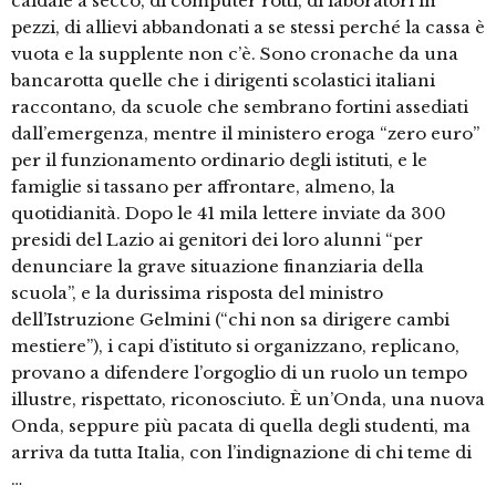
caldaie a secco, di computer rotti, di laboratori in
pezzi, di allievi abbandonati a se stessi perché la cassa è
vuota e la supplente non c’è. Sono cronache da una
bancarotta quelle che i dirigenti scolastici italiani
raccontano, da scuole che sembrano fortini assediati
dall’emergenza, mentre il ministero eroga “zero euro”
per il funzionamento ordinario degli istituti, e le
famiglie si tassano per affrontare, almeno, la
quotidianità. Dopo le 41 mila lettere inviate da 300
presidi del Lazio ai genitori dei loro alunni “per
denunciare la grave situazione finanziaria della
scuola”, e la durissima risposta del ministro
dell’Istruzione Gelmini (“chi non sa dirigere cambi
mestiere”), i capi d’istituto si organizzano, replicano,
provano a difendere l’orgoglio di un ruolo un tempo
illustre, rispettato, riconosciuto. È un’Onda, una nuova
Onda, seppure più pacata di quella degli studenti, ma
arriva da tutta Italia, con l’indignazione di chi teme di
…