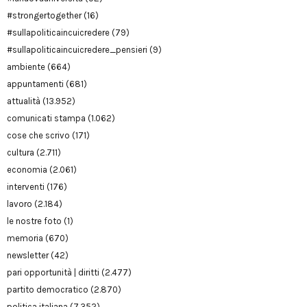
#strongertogether
(16)
#sullapoliticaincuicredere
(79)
#sullapoliticaincuicredere_pensieri
(9)
ambiente
(664)
appuntamenti
(681)
attualità
(13.952)
comunicati stampa
(1.062)
cose che scrivo
(171)
cultura
(2.711)
economia
(2.061)
interventi
(176)
lavoro
(2.184)
le nostre foto
(1)
memoria
(670)
newsletter
(42)
pari opportunità | diritti
(2.477)
partito democratico
(2.870)
politica italiana
(7.352)