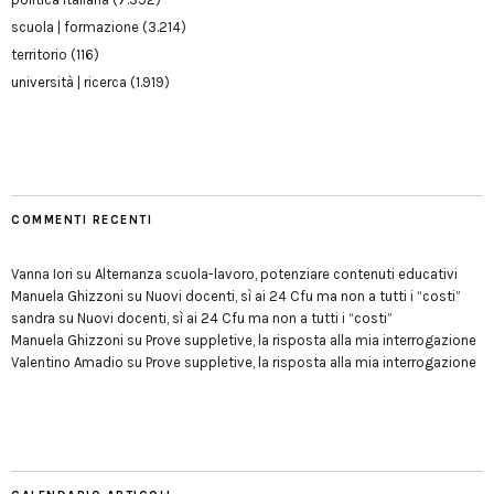
scuola | formazione
(3.214)
territorio
(116)
università | ricerca
(1.919)
COMMENTI RECENTI
Vanna Iori
su
Alternanza scuola-lavoro, potenziare contenuti educativi
Manuela Ghizzoni
su
Nuovi docenti, sì ai 24 Cfu ma non a tutti i “costi”
sandra
su
Nuovi docenti, sì ai 24 Cfu ma non a tutti i “costi”
Manuela Ghizzoni
su
Prove suppletive, la risposta alla mia interrogazione
Valentino Amadio
su
Prove suppletive, la risposta alla mia interrogazione