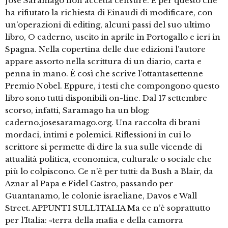
José Saramago non accetta censure. È per questo che
ha rifiutato la richiesta di Einaudi di modificare, con
un’operazioni di editing, alcuni passi del suo ultimo
libro, O caderno, uscito in aprile in Portogallo e ieri in
Spagna. Nella copertina delle due edizioni l’autore
appare assorto nella scrittura di un diario, carta e
penna in mano. È così che scrive l’ottantasettenne
Premio Nobel. Eppure, i testi che compongono questo
libro sono tutti disponibili on-line. Dal 17 settembre
scorso, infatti, Saramago ha un blog:
caderno.josesaramago.org. Una raccolta di brani
mordaci, intimi e polemici. Riflessioni in cui lo
scrittore si permette di dire la sua sulle vicende di
attualità politica, economica, culturale o sociale che
più lo colpiscono. Ce n’è per tutti: da Bush a Blair, da
Aznar al Papa e Fidel Castro, passando per
Guantanamo, le colonie israeliane, Davos e Wall
Street. APPUNTI SULL’ITALIA Ma ce n’è soprattutto
per l’Italia: «terra della mafia e della camorra