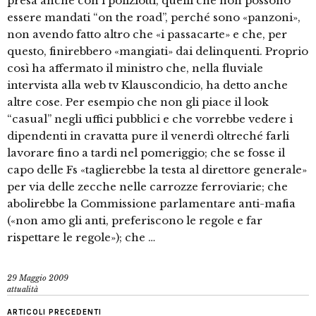
presa anche con i poliziotti, quelli che non possono
essere mandati “on the road”, perché sono «panzoni»,
non avendo fatto altro che «i passacarte» e che, per
questo, finirebbero «mangiati» dai delinquenti. Proprio
così ha affermato il ministro che, nella fluviale
intervista alla web tv Klauscondicio, ha detto anche
altre cose. Per esempio che non gli piace il look
“casual” negli uffici pubblici e che vorrebbe vedere i
dipendenti in cravatta pure il venerdì oltreché farli
lavorare fino a tardi nel pomeriggio; che se fosse il
capo delle Fs «taglierebbe la testa al direttore generale»
per via delle zecche nelle carrozze ferroviarie; che
abolirebbe la Commissione parlamentare anti-mafia
(«non amo gli anti, preferiscono le regole e far
rispettare le regole»); che …
29 Maggio 2009
attualità
ARTICOLI PRECEDENTI