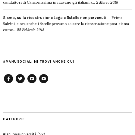
conduttori di Canzonissima invitavano gli italiani a...
2 Marzo 2018
Sisma, sulla ricostruzione Lega e 5stelle non pervenuti
Prima
Salvini, e ora anche i 5stelle provano a usare la ricostruzione post-sisma
come...
22 Febbraio 2018
#MANUSOCIAL: MI TROVI ANCHE QUI
Facebook
Twitter
YouTube
YouTube
Manu
PD
Modena
CATEGORIE
#lanuovauniversità
(52)