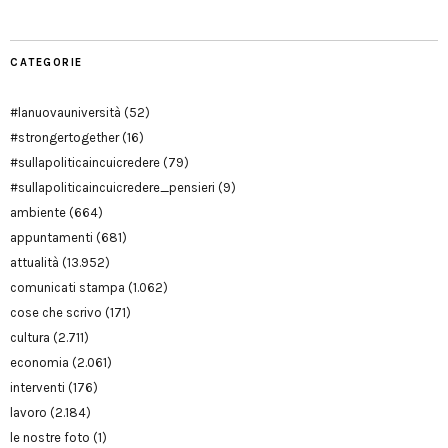
CATEGORIE
#lanuovauniversità
(52)
#strongertogether
(16)
#sullapoliticaincuicredere
(79)
#sullapoliticaincuicredere_pensieri
(9)
ambiente
(664)
appuntamenti
(681)
attualità
(13.952)
comunicati stampa
(1.062)
cose che scrivo
(171)
cultura
(2.711)
economia
(2.061)
interventi
(176)
lavoro
(2.184)
le nostre foto
(1)