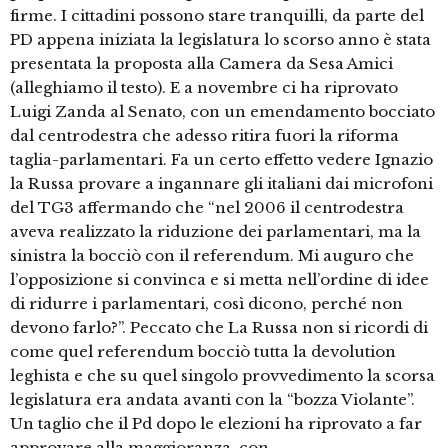
firme. I cittadini possono stare tranquilli, da parte del
PD appena iniziata la legislatura lo scorso anno è stata
presentata la proposta alla Camera da Sesa Amici
(alleghiamo il testo). E a novembre ci ha riprovato
Luigi Zanda al Senato, con un emendamento bocciato
dal centrodestra che adesso ritira fuori la riforma
taglia-parlamentari. Fa un certo effetto vedere Ignazio
la Russa provare a ingannare gli italiani dai microfoni
del TG3 affermando che “nel 2006 il centrodestra
aveva realizzato la riduzione dei parlamentari, ma la
sinistra la bocciò con il referendum. Mi auguro che
l’opposizione si convinca e si metta nell’ordine di idee
di ridurre i parlamentari, così dicono, perché non
devono farlo?”. Peccato che La Russa non si ricordi di
come quel referendum bocciò tutta la devolution
leghista e che su quel singolo provvedimento la scorsa
legislatura era andata avanti con la “bozza Violante”.
Un taglio che il Pd dopo le elezioni ha riprovato a far
approvare alla maggioranza, con …