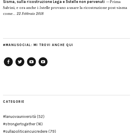
Sisma, sulla ricostruzione Lega e 5stelle non pervenuti
Prima
Salvini, e ora anche i 5stelle provano a usare la ricostruzione post-sisma
come...
22 Febbraio 2018
#MANUSOCIAL: MI TROVI ANCHE QUI
Facebook
Twitter
YouTube
YouTube
Manu
PD
Modena
CATEGORIE
#lanuovauniversità
(52)
#strongertogether
(16)
#sullapoliticaincuicredere
(79)