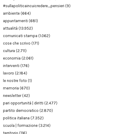
#sullapoliticaincuicredere_pensieri
(9)
ambiente
(664)
appuntamenti
(681)
attualità
(13.952)
comunicati stampa
(1.062)
cose che scrivo
(171)
cultura
(2.711)
economia
(2.061)
interventi
(176)
lavoro
(2.184)
le nostre foto
(1)
memoria
(670)
newsletter
(42)
pari opportunità | diritti
(2.477)
partito democratico
(2.870)
politica italiana
(7.352)
scuola | formazione
(3.214)
territorio
(116)