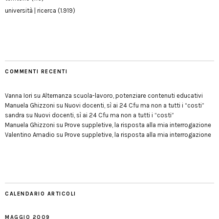
università | ricerca
(1.919)
COMMENTI RECENTI
Vanna Iori
su
Alternanza scuola-lavoro, potenziare contenuti educativi
Manuela Ghizzoni
su
Nuovi docenti, sì ai 24 Cfu ma non a tutti i “costi”
sandra
su
Nuovi docenti, sì ai 24 Cfu ma non a tutti i “costi”
Manuela Ghizzoni
su
Prove suppletive, la risposta alla mia interrogazione
Valentino Amadio
su
Prove suppletive, la risposta alla mia interrogazione
CALENDARIO ARTICOLI
MAGGIO 2009