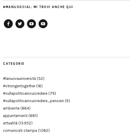
#MANUSOCIAL: MI TROVI ANCHE QUI
Facebook
Twitter
YouTube
YouTube
Manu
PD
Modena
CATEGORIE
#lanuovauniversità
(52)
#strongertogether
(16)
#sullapoliticaincuicredere
(79)
#sullapoliticaincuicredere_pensieri
(9)
ambiente
(664)
appuntamenti
(681)
attualità
(13.952)
comunicati stampa
(1.062)