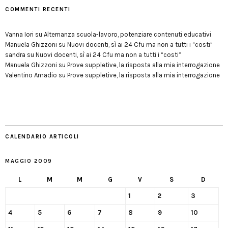
COMMENTI RECENTI
Vanna Iori
su
Alternanza scuola-lavoro, potenziare contenuti educativi
Manuela Ghizzoni
su
Nuovi docenti, sì ai 24 Cfu ma non a tutti i “costi”
sandra
su
Nuovi docenti, sì ai 24 Cfu ma non a tutti i “costi”
Manuela Ghizzoni
su
Prove suppletive, la risposta alla mia interrogazione
Valentino Amadio
su
Prove suppletive, la risposta alla mia interrogazione
CALENDARIO ARTICOLI
MAGGIO 2009
L
M
M
G
V
S
D
1
2
3
4
5
6
7
8
9
10