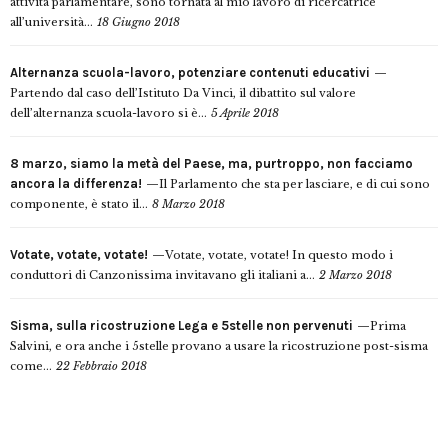
attività parlamentare, sono tornata al mio lavoro di ricercatrice
all’università...
18 Giugno 2018
Alternanza scuola-lavoro, potenziare contenuti educativi
Partendo dal caso dell’Istituto Da Vinci, il dibattito sul valore
dell’alternanza scuola-lavoro si è...
5 Aprile 2018
8 marzo, siamo la metà del Paese, ma, purtroppo, non facciamo
ancora la differenza!
Il Parlamento che sta per lasciare, e di cui sono
componente, è stato il...
8 Marzo 2018
Votate, votate, votate!
Votate, votate, votate! In questo modo i
conduttori di Canzonissima invitavano gli italiani a...
2 Marzo 2018
Sisma, sulla ricostruzione Lega e 5stelle non pervenuti
Prima
Salvini, e ora anche i 5stelle provano a usare la ricostruzione post-sisma
come...
22 Febbraio 2018