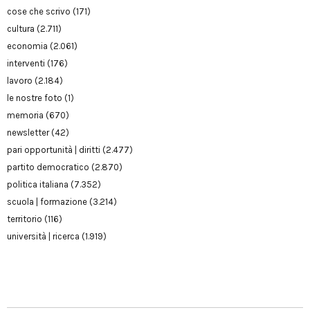
cose che scrivo
(171)
cultura
(2.711)
economia
(2.061)
interventi
(176)
lavoro
(2.184)
le nostre foto
(1)
memoria
(670)
newsletter
(42)
pari opportunità | diritti
(2.477)
partito democratico
(2.870)
politica italiana
(7.352)
scuola | formazione
(3.214)
territorio
(116)
università | ricerca
(1.919)