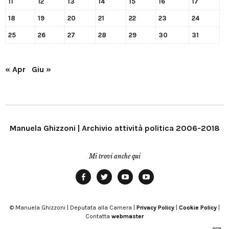
11
12
13
14
15
16
17
18
19
20
21
22
23
24
25
26
27
28
29
30
31
« Apr
Giu »
Manuela Ghizzoni | Archivio attività politica 2006-2018
Mi trovi anche qui
Facebook
Twitter
YouTube
YouTube
Manu
PD
Modena
© Manuela Ghizzoni | Deputata alla Camera |
Privacy Policy
|
Cookie Policy
|
Contatta
webmaster