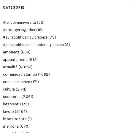
CATEGORIE
#lanuovauniversità
(52)
#strongertogether
(16)
#sullapoliticaincuicredere
(79)
#sullapoliticaincuicredere_pensieri
(9)
ambiente
(664)
appuntamenti
(681)
attualità
(13.952)
comunicati stampa
(1.062)
cose che scrivo
(171)
cultura
(2.711)
economia
(2.061)
interventi
(176)
lavoro
(2.184)
le nostre foto
(1)
memoria
(670)