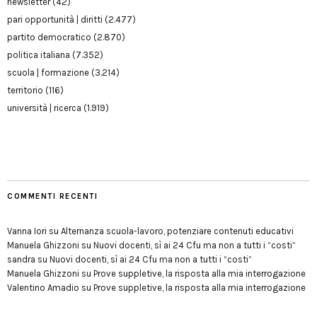
newsletter
(42)
pari opportunità | diritti
(2.477)
partito democratico
(2.870)
politica italiana
(7.352)
scuola | formazione
(3.214)
territorio
(116)
università | ricerca
(1.919)
COMMENTI RECENTI
Vanna Iori
su
Alternanza scuola-lavoro, potenziare contenuti educativi
Manuela Ghizzoni
su
Nuovi docenti, sì ai 24 Cfu ma non a tutti i “costi”
sandra
su
Nuovi docenti, sì ai 24 Cfu ma non a tutti i “costi”
Manuela Ghizzoni
su
Prove suppletive, la risposta alla mia interrogazione
Valentino Amadio
su
Prove suppletive, la risposta alla mia interrogazione