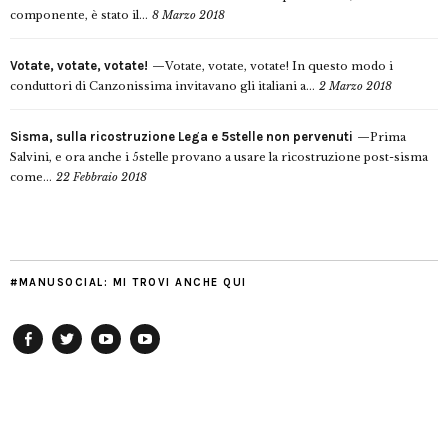
componente, è stato il...
8 Marzo 2018
Votate, votate, votate!
Votate, votate, votate! In questo modo i
conduttori di Canzonissima invitavano gli italiani a...
2 Marzo 2018
Sisma, sulla ricostruzione Lega e 5stelle non pervenuti
Prima
Salvini, e ora anche i 5stelle provano a usare la ricostruzione post-sisma
come...
22 Febbraio 2018
#MANUSOCIAL: MI TROVI ANCHE QUI
Facebook
Twitter
YouTube
YouTube
Manu
PD
Modena