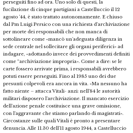
perseguiti fino ad ora. Uno solo di questi, la
fucilazione di cinque partigiani a Castelluccio il 12
agosto ’44, è stato trattato autonomamente. E chiuso
dal Pm Luigi Persico con una richiesta d’archiviazione
per morte dei responsabili che non manca di
sottolineare come «mancò un’adeguata diligenza in
sede centrale nel sollecitare gli organi periferici» ad
indagare, «adottando invece dei provvedimenti definiti
come “archiviazione impropria». Come a dire: se le
carte fossero arrivate prima, i responsabili avrebbero
potuti essere perseguiti. Fino al 1985 uno dei due
presunti colpevoli era ancora in vita. «Ma nessuno ha
fatto niente – attacca Vitali- anzi: nell’84 le autorità
militari disposero l’archiviazione. Il mancato esercizio
dell’azione penale costituisce una grave omissione,
con l’aggravante che stiamo parlando di magistrati».
Circostanze sulle quali Vitali è pronto a presentare
denuncia. Alle 11.30 dell’11 agosto 1944, a Castelluccio