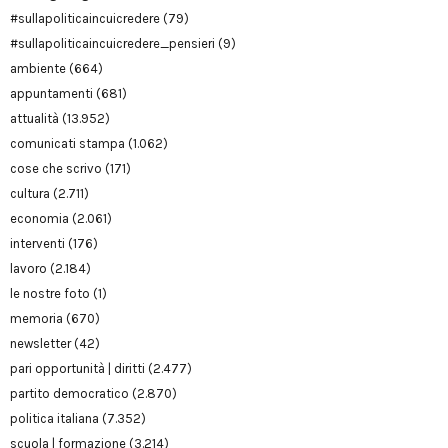
#sullapoliticaincuicredere
(79)
#sullapoliticaincuicredere_pensieri
(9)
ambiente
(664)
appuntamenti
(681)
attualità
(13.952)
comunicati stampa
(1.062)
cose che scrivo
(171)
cultura
(2.711)
economia
(2.061)
interventi
(176)
lavoro
(2.184)
le nostre foto
(1)
memoria
(670)
newsletter
(42)
pari opportunità | diritti
(2.477)
partito democratico
(2.870)
politica italiana
(7.352)
scuola | formazione
(3.214)