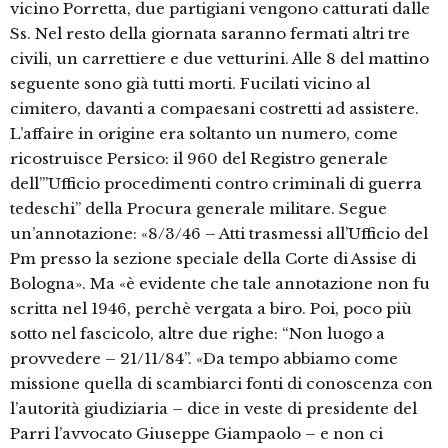
vicino Porretta, due partigiani vengono catturati dalle
Ss. Nel resto della giornata saranno fermati altri tre
civili, un carrettiere e due vetturini. Alle 8 del mattino
seguente sono già tutti morti. Fucilati vicino al
cimitero, davanti a compaesani costretti ad assistere.
L’affaire in origine era soltanto un numero, come
ricostruisce Persico: il 960 del Registro generale
dell’”Ufficio procedimenti contro criminali di guerra
tedeschi” della Procura generale militare. Segue
un’annotazione: «8/3/46 – Atti trasmessi all’Ufficio del
Pm presso la sezione speciale della Corte di Assise di
Bologna». Ma «è evidente che tale annotazione non fu
scritta nel 1946, perchè vergata a biro. Poi, poco più
sotto nel fascicolo, altre due righe: “Non luogo a
provvedere – 21/11/84”. «Da tempo abbiamo come
missione quella di scambiarci fonti di conoscenza con
l’autorità giudiziaria – dice in veste di presidente del
Parri l’avvocato Giuseppe Giampaolo – e non ci