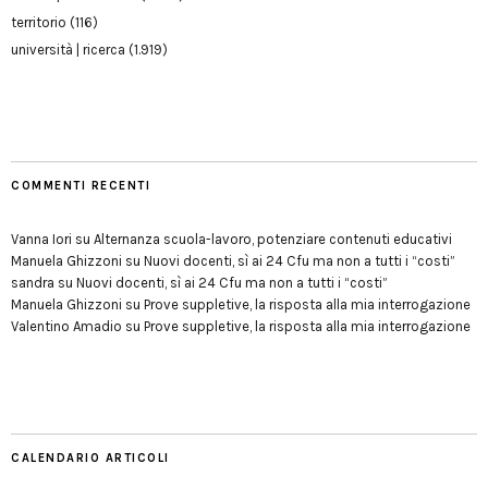
territorio
(116)
università | ricerca
(1.919)
COMMENTI RECENTI
Vanna Iori
su
Alternanza scuola-lavoro, potenziare contenuti educativi
Manuela Ghizzoni
su
Nuovi docenti, sì ai 24 Cfu ma non a tutti i “costi”
sandra
su
Nuovi docenti, sì ai 24 Cfu ma non a tutti i “costi”
Manuela Ghizzoni
su
Prove suppletive, la risposta alla mia interrogazione
Valentino Amadio
su
Prove suppletive, la risposta alla mia interrogazione
CALENDARIO ARTICOLI