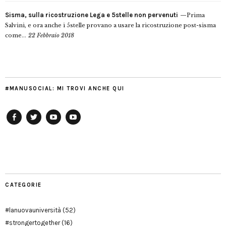
Sisma, sulla ricostruzione Lega e 5stelle non pervenuti
Prima
Salvini, e ora anche i 5stelle provano a usare la ricostruzione post-sisma
come...
22 Febbraio 2018
#MANUSOCIAL: MI TROVI ANCHE QUI
Facebook
Twitter
YouTube
YouTube
Manu
PD
Modena
CATEGORIE
#lanuovauniversità
(52)
#strongertogether
(16)