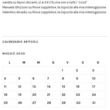
sandra
su
Nuovi docenti, sì ai 24 Cfu ma non a tutti i “costi”
Manuela Ghizzoni
su
Prove suppletive, la risposta alla mia interrogazione
Valentino Amadio
su
Prove suppletive, la risposta alla mia interrogazione
CALENDARIO ARTICOLI
MAGGIO 2009
L
M
M
G
V
S
D
1
2
3
4
5
6
7
8
9
10
11
12
13
14
15
16
17
18
19
20
21
22
23
24
25
26
27
28
29
30
31