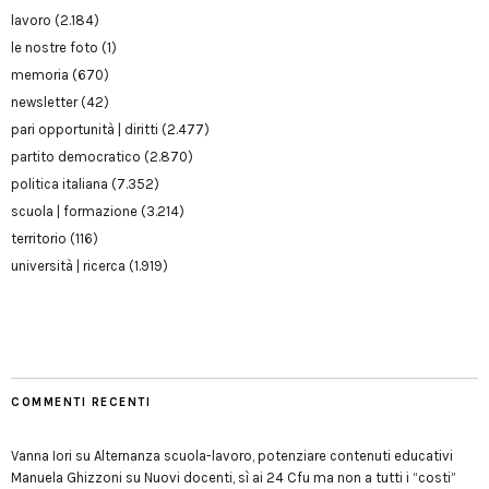
lavoro
(2.184)
le nostre foto
(1)
memoria
(670)
newsletter
(42)
pari opportunità | diritti
(2.477)
partito democratico
(2.870)
politica italiana
(7.352)
scuola | formazione
(3.214)
territorio
(116)
università | ricerca
(1.919)
COMMENTI RECENTI
Vanna Iori
su
Alternanza scuola-lavoro, potenziare contenuti educativi
Manuela Ghizzoni
su
Nuovi docenti, sì ai 24 Cfu ma non a tutti i “costi”