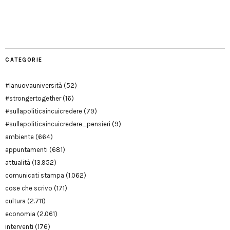
Facebook
Twitter
YouTube
YouTube
Manu
PD
Modena
CATEGORIE
#lanuovauniversità
(52)
#strongertogether
(16)
#sullapoliticaincuicredere
(79)
#sullapoliticaincuicredere_pensieri
(9)
ambiente
(664)
appuntamenti
(681)
attualità
(13.952)
comunicati stampa
(1.062)
cose che scrivo
(171)
cultura
(2.711)
economia
(2.061)
interventi
(176)