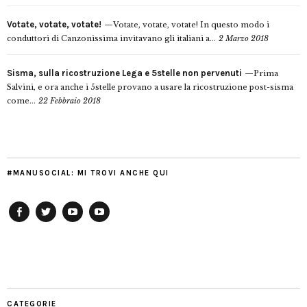
Votate, votate, votate!
Votate, votate, votate! In questo modo i
conduttori di Canzonissima invitavano gli italiani a...
2 Marzo 2018
Sisma, sulla ricostruzione Lega e 5stelle non pervenuti
Prima
Salvini, e ora anche i 5stelle provano a usare la ricostruzione post-sisma
come...
22 Febbraio 2018
#MANUSOCIAL: MI TROVI ANCHE QUI
Facebook
Twitter
YouTube
YouTube
Manu
PD
Modena
CATEGORIE