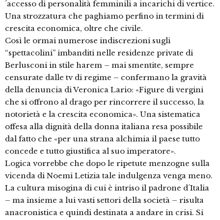
´accesso di personalità femminili a incarichi di vertice.
Una strozzatura che paghiamo perfino in termini di
crescita economica, oltre che civile.
Così le ormai numerose indiscrezioni sugli
“spettacolini” imbanditi nelle residenze private di
Berlusconi in stile harem – mai smentite, sempre
censurate dalle tv di regime – confermano la gravità
della denuncia di Veronica Lario: «Figure di vergini
che si offrono al drago per rincorrere il successo, la
notorietà e la crescita economica». Una sistematica
offesa alla dignità della donna italiana resa possibile
dal fatto che «per una strana alchimia il paese tutto
concede e tutto giustifica al suo imperatore».
Logica vorrebbe che dopo le ripetute menzogne sulla
vicenda di Noemi Letizia tale indulgenza venga meno.
La cultura misogina di cui è intriso il padrone d´Italia
– ma insieme a lui vasti settori della società – risulta
anacronistica e quindi destinata a andare in crisi. Si