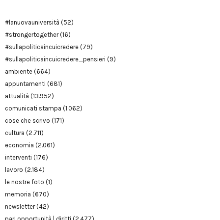
#lanuovauniversità
(52)
#strongertogether
(16)
#sullapoliticaincuicredere
(79)
#sullapoliticaincuicredere_pensieri
(9)
ambiente
(664)
appuntamenti
(681)
attualità
(13.952)
comunicati stampa
(1.062)
cose che scrivo
(171)
cultura
(2.711)
economia
(2.061)
interventi
(176)
lavoro
(2.184)
le nostre foto
(1)
memoria
(670)
newsletter
(42)
pari opportunità | diritti
(2.477)