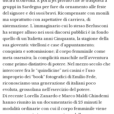
uscirà sconvolta. E poi il jet privato che le trasporta a
gruppi in Sardegna per fare da ornamento alle feste
del signore e dei suoi bravi. Ricompensate con monili
ma soprattutto con aspettative di carriera, di
sistemazione. L´immaginario cui lo stesso Berlusconi
ha sempre alluso nei suoi discorsi pubblici è in fondo
quello di un´Italietta anni Cinquanta, la stagione della
sua gioventù: vitelloni e case d´appuntamento;
conquista e sottomissione; il corpo femminile come
meta ossessiva; la complicità maschile nell´avventura
come primo distintivo di potere. Nel mezzo secolo che
intercorre fra le “quindicine” nei casini e l´uso
improprio dei “book” fotografici di Emilio Fede,
riconosciamo una generazione di italiani poco
evoluta, grossolana nell´esercizio del potere.
Di recente Lorella Zanardo e Marco Maldi Chindemi
hanno riunito in un documentario di 25 minuti le
modalità ordinarie con cui il corpo femminile viene