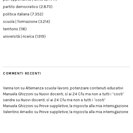
partito democratico
(2.870)
politica italiana
(7.352)
scuola | formazione
(3.214)
territorio
(116)
università | ricerca
(1.919)
COMMENTI RECENTI
Vanna Iori
su
Alternanza scuola-lavoro, potenziare contenuti educativi
Manuela Ghizzoni
su
Nuovi docenti, sì ai 24 Cfu ma non a tutti i “costi”
sandra
su
Nuovi docenti, sì ai 24 Cfu ma non a tutti i “costi”
Manuela Ghizzoni
su
Prove suppletive, la risposta alla mia interrogazione
Valentino Amadio
su
Prove suppletive, la risposta alla mia interrogazione