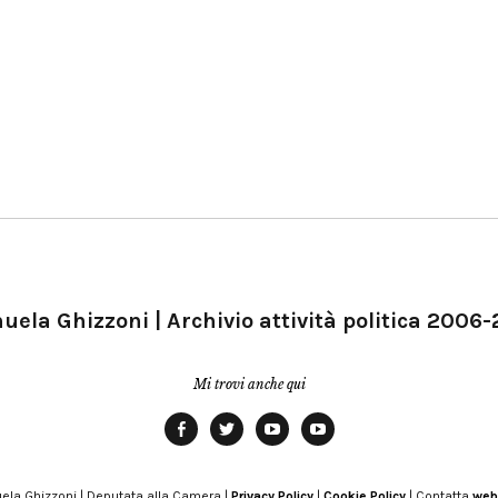
ela Ghizzoni | Archivio attività politica 2006
Mi trovi anche qui
Facebook
Twitter
YouTube
YouTube
Manu
PD
Modena
ela Ghizzoni | Deputata alla Camera |
Privacy Policy
|
Cookie Policy
| Contatta
web