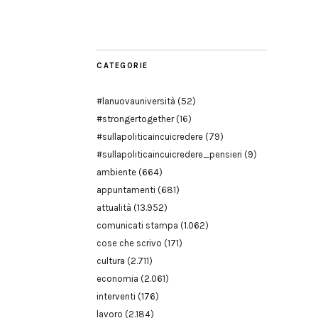
Modena
CATEGORIE
#lanuovauniversità
(52)
#strongertogether
(16)
#sullapoliticaincuicredere
(79)
#sullapoliticaincuicredere_pensieri
(9)
ambiente
(664)
appuntamenti
(681)
attualità
(13.952)
comunicati stampa
(1.062)
cose che scrivo
(171)
cultura
(2.711)
economia
(2.061)
interventi
(176)
lavoro
(2.184)