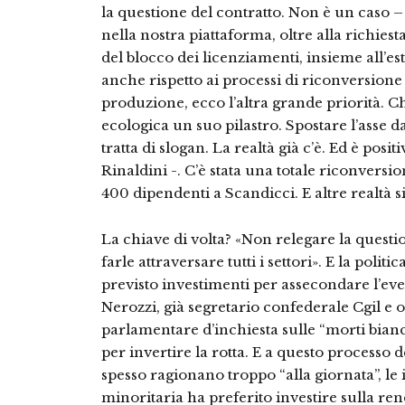
la questione del contratto. Non è un caso – 
nella nostra piattaforma, oltre alla richiest
del blocco dei licenziamenti, insieme all’e
anche rispetto ai processi di riconversione
produzione, ecco l’altra grande priorità. C
ecologica un suo pilastro. Spostare l’asse d
tratta di slogan. La realtà già c’è. Ed è pos
Rinaldini -. C’è stata una totale riconversio
400 dipendenti a Scandicci. E altre realtà 
La chiave di volta? «Non relegare la questi
farle attraversare tutti i settori». E la poli
previsto investimenti per assecondare l’ev
Nerozzi, già segretario confederale Cgil e
parlamentare d’inchiesta sulle “morti bianc
per invertire la rotta. E a questo processo 
spesso ragionano troppo “alla giornata”, le
minoritaria ha preferito investire sulla rend