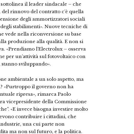
sottolinea il leader sindacale – che
a del rinnovo del contratto c’è quella
stensione degli ammortizzatori sociali
 degli stabilimenti». Nuove tecniche di
he vede nella riconversione su base
alla produzione alla qualità. E non si
itiva. «Prendiamo l’Electrolux – osserva
ne per un’attività sul fotovoltaico con
si stanno sviluppando».
one ambientale a un solo aspetto, ma
tica? «Purtroppo il governo non ha
entuale ripresa», rimarca Paolo
 ora vicepresidente della Commissione
he”. «E invece bisogna investire molto
devono contribuire i cittadini, che
 industrie, una cui parte non
ita ma non sul futuro, e la politica.