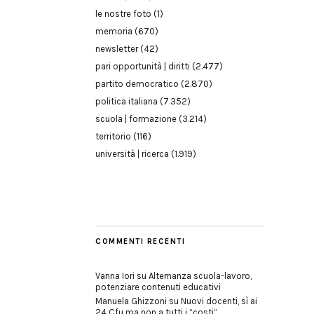
le nostre foto
(1)
memoria
(670)
newsletter
(42)
pari opportunità | diritti
(2.477)
partito democratico
(2.870)
politica italiana
(7.352)
scuola | formazione
(3.214)
territorio
(116)
università | ricerca
(1.919)
COMMENTI RECENTI
Vanna Iori
su
Alternanza scuola-lavoro,
potenziare contenuti educativi
Manuela Ghizzoni
su
Nuovi docenti, sì ai
24 Cfu ma non a tutti i “costi”