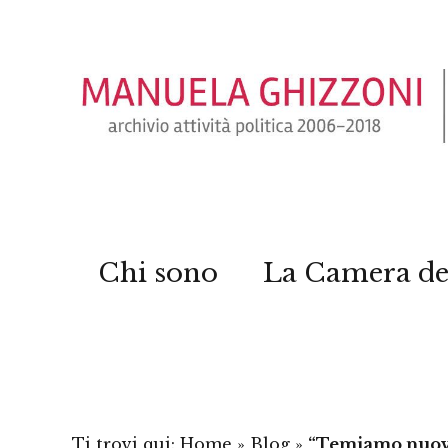
Chi sono
La Camera de
Ti trovi qui:
Home
»
Blog
»
“Temiamo nuovi 