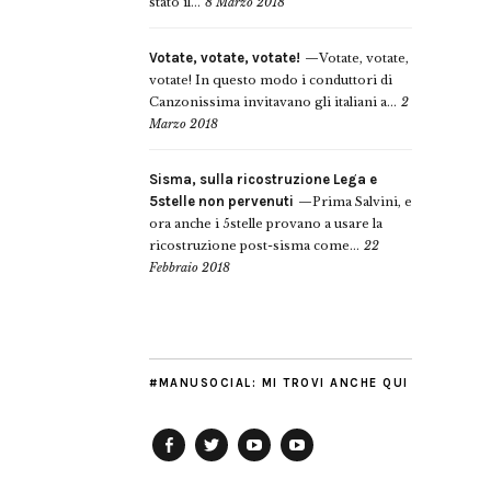
stato il...
8 Marzo 2018
Votate, votate, votate!
Votate, votate,
votate! In questo modo i conduttori di
Canzonissima invitavano gli italiani a...
2
Marzo 2018
Sisma, sulla ricostruzione Lega e
5stelle non pervenuti
Prima Salvini, e
ora anche i 5stelle provano a usare la
ricostruzione post-sisma come...
22
Febbraio 2018
#MANUSOCIAL: MI TROVI ANCHE QUI
Facebook
Twitter
YouTube
YouTube
Manu
PD