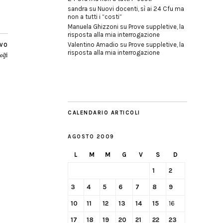
sandra
su
Nuovi docenti, sì ai 24 Cfu ma
non a tutti i “costi”
Manuela Ghizzoni
su
Prove suppletive, la
risposta alla mia interrogazione
Valentino Amadio
su
Prove suppletive, la
IVO
risposta alla mia interrogazione
olfi
CALENDARIO ARTICOLI
AGOSTO 2009
L
M
M
G
V
S
D
1
2
3
4
5
6
7
8
9
10
11
12
13
14
15
16
17
18
19
20
21
22
23