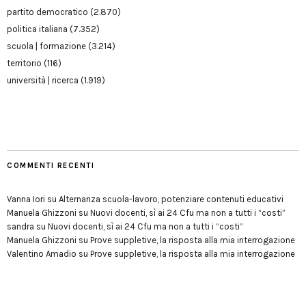
partito democratico
(2.870)
politica italiana
(7.352)
scuola | formazione
(3.214)
territorio
(116)
università | ricerca
(1.919)
COMMENTI RECENTI
Vanna Iori
su
Alternanza scuola-lavoro, potenziare contenuti educativi
Manuela Ghizzoni
su
Nuovi docenti, sì ai 24 Cfu ma non a tutti i “costi”
sandra
su
Nuovi docenti, sì ai 24 Cfu ma non a tutti i “costi”
Manuela Ghizzoni
su
Prove suppletive, la risposta alla mia interrogazione
Valentino Amadio
su
Prove suppletive, la risposta alla mia interrogazione