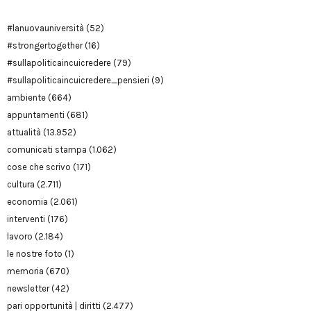
#lanuovauniversità
(52)
#strongertogether
(16)
#sullapoliticaincuicredere
(79)
#sullapoliticaincuicredere_pensieri
(9)
ambiente
(664)
appuntamenti
(681)
attualità
(13.952)
comunicati stampa
(1.062)
cose che scrivo
(171)
cultura
(2.711)
economia
(2.061)
interventi
(176)
lavoro
(2.184)
le nostre foto
(1)
memoria
(670)
newsletter
(42)
pari opportunità | diritti
(2.477)