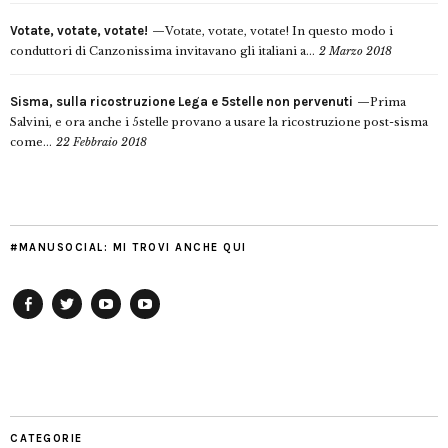
Votate, votate, votate!
Votate, votate, votate! In questo modo i
conduttori di Canzonissima invitavano gli italiani a...
2 Marzo 2018
Sisma, sulla ricostruzione Lega e 5stelle non pervenuti
Prima
Salvini, e ora anche i 5stelle provano a usare la ricostruzione post-sisma
come...
22 Febbraio 2018
#MANUSOCIAL: MI TROVI ANCHE QUI
Facebook
Twitter
YouTube
YouTube
Manu
PD
Modena
CATEGORIE