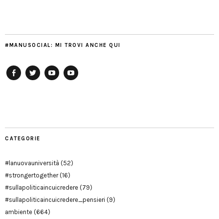
#MANUSOCIAL: MI TROVI ANCHE QUI
Facebook
Twitter
YouTube
YouTube
Manu
PD
Modena
CATEGORIE
#lanuovauniversità
(52)
#strongertogether
(16)
#sullapoliticaincuicredere
(79)
#sullapoliticaincuicredere_pensieri
(9)
ambiente
(664)