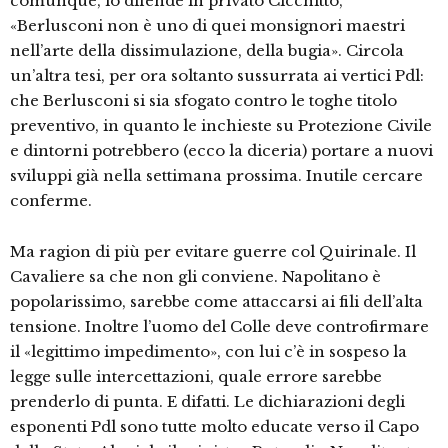
comunque, lo difende in privato Cicchitto,
«Berlusconi non è uno di quei monsignori maestri
nell’arte della dissimulazione, della bugia». Circola
un’altra tesi, per ora soltanto sussurrata ai vertici Pdl:
che Berlusconi si sia sfogato contro le toghe titolo
preventivo, in quanto le inchieste su Protezione Civile
e dintorni potrebbero (ecco la diceria) portare a nuovi
sviluppi già nella settimana prossima. Inutile cercare
conferme.
Ma ragion di più per evitare guerre col Quirinale. Il
Cavaliere sa che non gli conviene. Napolitano è
popolarissimo, sarebbe come attaccarsi ai fili dell’alta
tensione. Inoltre l’uomo del Colle deve controfirmare
il «legittimo impedimento», con lui c’è in sospeso la
legge sulle intercettazioni, quale errore sarebbe
prenderlo di punta. E difatti. Le dichiarazioni degli
esponenti Pdl sono tutte molto educate verso il Capo