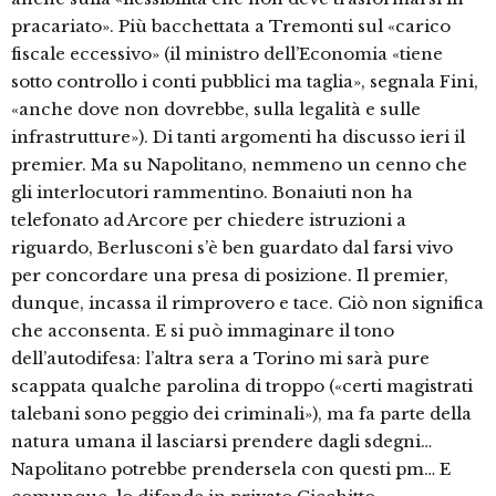
pracariato». Più bacchettata a Tremonti sul «carico
fiscale eccessivo» (il ministro dell’Economia «tiene
sotto controllo i conti pubblici ma taglia», segnala Fini,
«anche dove non dovrebbe, sulla legalità e sulle
infrastrutture»). Di tanti argomenti ha discusso ieri il
premier. Ma su Napolitano, nemmeno un cenno che
gli interlocutori rammentino. Bonaiuti non ha
telefonato ad Arcore per chiedere istruzioni a
riguardo, Berlusconi s’è ben guardato dal farsi vivo
per concordare una presa di posizione. Il premier,
dunque, incassa il rimprovero e tace. Ciò non significa
che acconsenta. E si può immaginare il tono
dell’autodifesa: l’altra sera a Torino mi sarà pure
scappata qualche parolina di troppo («certi magistrati
talebani sono peggio dei criminali»), ma fa parte della
natura umana il lasciarsi prendere dagli sdegni…
Napolitano potrebbe prendersela con questi pm… E