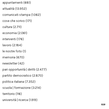
appuntamenti
(681)
attualità
(13.952)
comunicati stampa
(1.062)
cose che scrivo
(171)
cultura
(2.711)
economia
(2.061)
interventi
(176)
lavoro
(2.184)
le nostre foto
(1)
memoria
(670)
newsletter
(42)
pari opportunità | diritti
(2.477)
partito democratico
(2.870)
politica italiana
(7.352)
scuola | formazione
(3.214)
territorio
(116)
università | ricerca
(1.919)