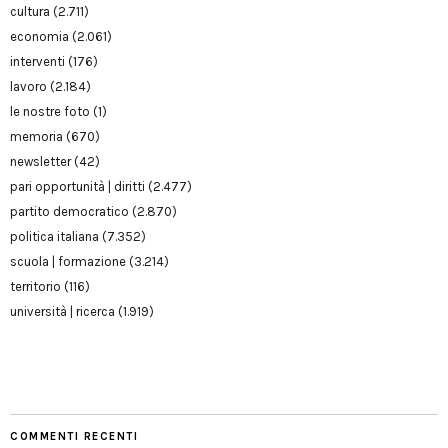
cultura
(2.711)
economia
(2.061)
interventi
(176)
lavoro
(2.184)
le nostre foto
(1)
memoria
(670)
newsletter
(42)
pari opportunità | diritti
(2.477)
partito democratico
(2.870)
politica italiana
(7.352)
scuola | formazione
(3.214)
territorio
(116)
università | ricerca
(1.919)
COMMENTI RECENTI