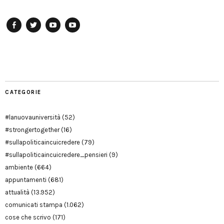
Facebook
Twitter
YouTube
YouTube
Manu
PD
Modena
CATEGORIE
#lanuovauniversità
(52)
#strongertogether
(16)
#sullapoliticaincuicredere
(79)
#sullapoliticaincuicredere_pensieri
(9)
ambiente
(664)
appuntamenti
(681)
attualità
(13.952)
comunicati stampa
(1.062)
cose che scrivo
(171)