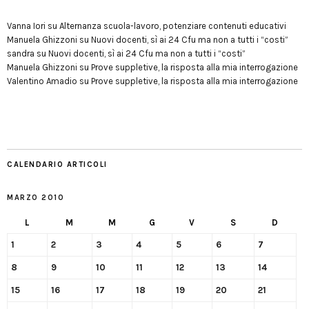
Vanna Iori
su
Alternanza scuola-lavoro, potenziare contenuti educativi
Manuela Ghizzoni
su
Nuovi docenti, sì ai 24 Cfu ma non a tutti i “costi”
sandra
su
Nuovi docenti, sì ai 24 Cfu ma non a tutti i “costi”
Manuela Ghizzoni
su
Prove suppletive, la risposta alla mia interrogazione
Valentino Amadio
su
Prove suppletive, la risposta alla mia interrogazione
CALENDARIO ARTICOLI
MARZO 2010
L
M
M
G
V
S
D
1
2
3
4
5
6
7
8
9
10
11
12
13
14
15
16
17
18
19
20
21