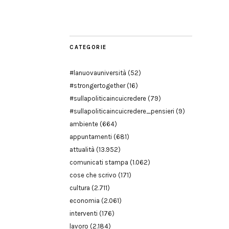
Modena
CATEGORIE
#lanuovauniversità
(52)
#strongertogether
(16)
#sullapoliticaincuicredere
(79)
#sullapoliticaincuicredere_pensieri
(9)
ambiente
(664)
appuntamenti
(681)
attualità
(13.952)
comunicati stampa
(1.062)
cose che scrivo
(171)
cultura
(2.711)
economia
(2.061)
interventi
(176)
lavoro
(2.184)