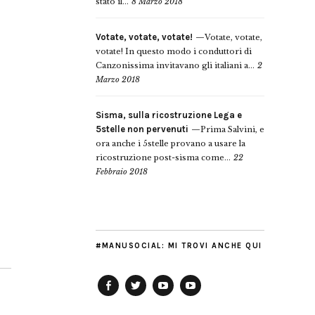
stato il...
8 Marzo 2018
Votate, votate, votate!
Votate, votate,
votate! In questo modo i conduttori di
Canzonissima invitavano gli italiani a...
2
Marzo 2018
Sisma, sulla ricostruzione Lega e
5stelle non pervenuti
Prima Salvini, e
ora anche i 5stelle provano a usare la
ricostruzione post-sisma come...
22
Febbraio 2018
#MANUSOCIAL: MI TROVI ANCHE QUI
Facebook
Twitter
YouTube
YouTube
Manu
PD