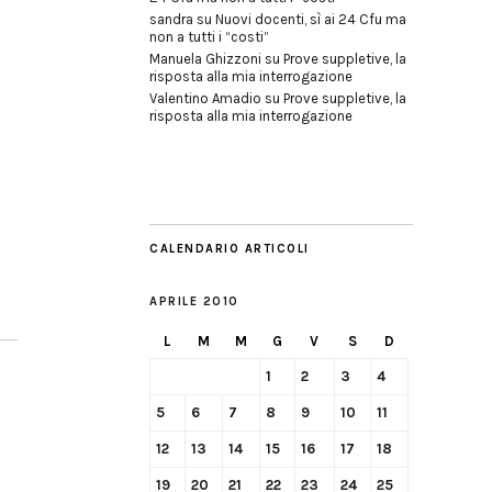
sandra
su
Nuovi docenti, sì ai 24 Cfu ma
non a tutti i “costi”
Manuela Ghizzoni
su
Prove suppletive, la
risposta alla mia interrogazione
Valentino Amadio
su
Prove suppletive, la
risposta alla mia interrogazione
CALENDARIO ARTICOLI
APRILE 2010
L
M
M
G
V
S
D
1
2
3
4
5
6
7
8
9
10
11
12
13
14
15
16
17
18
19
20
21
22
23
24
25