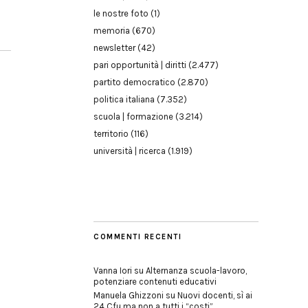
le nostre foto
(1)
memoria
(670)
newsletter
(42)
pari opportunità | diritti
(2.477)
partito democratico
(2.870)
politica italiana
(7.352)
o
scuola | formazione
(3.214)
territorio
(116)
università | ricerca
(1.919)
COMMENTI RECENTI
Vanna Iori
su
Alternanza scuola-lavoro,
potenziare contenuti educativi
Manuela Ghizzoni
su
Nuovi docenti, sì ai
24 Cfu ma non a tutti i “costi”