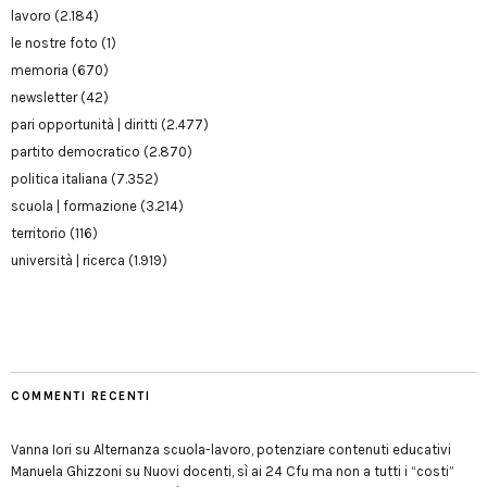
lavoro
(2.184)
le nostre foto
(1)
memoria
(670)
newsletter
(42)
pari opportunità | diritti
(2.477)
partito democratico
(2.870)
politica italiana
(7.352)
scuola | formazione
(3.214)
territorio
(116)
università | ricerca
(1.919)
COMMENTI RECENTI
Vanna Iori
su
Alternanza scuola-lavoro, potenziare contenuti educativi
Manuela Ghizzoni
su
Nuovi docenti, sì ai 24 Cfu ma non a tutti i “costi”