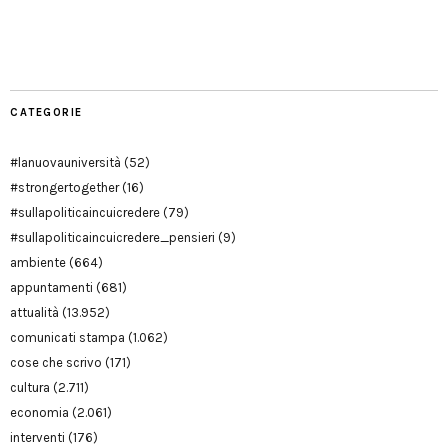
Facebook
Twitter
YouTube
YouTube
Manu
PD
Modena
CATEGORIE
#lanuovauniversità
(52)
#strongertogether
(16)
#sullapoliticaincuicredere
(79)
#sullapoliticaincuicredere_pensieri
(9)
ambiente
(664)
appuntamenti
(681)
attualità
(13.952)
comunicati stampa
(1.062)
cose che scrivo
(171)
cultura
(2.711)
economia
(2.061)
interventi
(176)