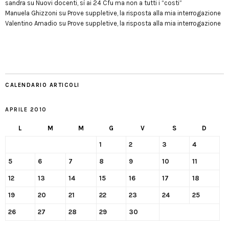
sandra
su
Nuovi docenti, sì ai 24 Cfu ma non a tutti i “costi”
Manuela Ghizzoni
su
Prove suppletive, la risposta alla mia interrogazione
Valentino Amadio
su
Prove suppletive, la risposta alla mia interrogazione
CALENDARIO ARTICOLI
APRILE 2010
L
M
M
G
V
S
D
1
2
3
4
5
6
7
8
9
10
11
12
13
14
15
16
17
18
19
20
21
22
23
24
25
26
27
28
29
30