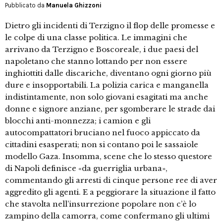
Pubblicato da
Manuela Ghizzoni
Dietro gli incidenti di Terzigno il flop delle promesse e
le colpe di una classe politica. Le immagini che
arrivano da Terzigno e Boscoreale, i due paesi del
napoletano che stanno lottando per non essere
inghiottiti dalle discariche, diventano ogni giorno più
dure e insopportabili. La polizia carica e manganella
indistintamente, non solo giovani esagitati ma anche
donne e signore anziane, per sgomberare le strade dai
blocchi anti-monnezza; i camion e gli
autocompattatori bruciano nel fuoco appiccato da
cittadini esasperati; non si contano poi le sassaiole
modello Gaza. Insomma, scene che lo stesso questore
di Napoli definisce «da guerriglia urbana»,
commentando gli arresti di cinque persone ree di aver
aggredito gli agenti. E a peggiorare la situazione il fatto
che stavolta nell’insurrezione popolare non c’è lo
zampino della camorra, come confermano gli ultimi