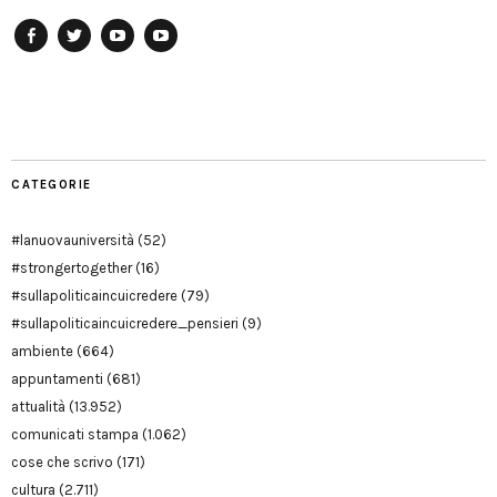
Facebook
Twitter
YouTube
YouTube
Manu
PD
Modena
CATEGORIE
#lanuovauniversità
(52)
#strongertogether
(16)
#sullapoliticaincuicredere
(79)
#sullapoliticaincuicredere_pensieri
(9)
ambiente
(664)
appuntamenti
(681)
attualità
(13.952)
comunicati stampa
(1.062)
cose che scrivo
(171)
cultura
(2.711)