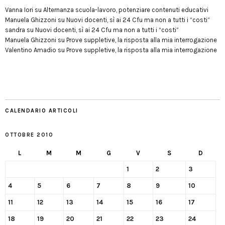
Vanna Iori
su
Alternanza scuola-lavoro, potenziare contenuti educativi
Manuela Ghizzoni
su
Nuovi docenti, sì ai 24 Cfu ma non a tutti i “costi”
sandra
su
Nuovi docenti, sì ai 24 Cfu ma non a tutti i “costi”
Manuela Ghizzoni
su
Prove suppletive, la risposta alla mia interrogazione
Valentino Amadio
su
Prove suppletive, la risposta alla mia interrogazione
CALENDARIO ARTICOLI
OTTOBRE 2010
L
M
M
G
V
S
D
1
2
3
4
5
6
7
8
9
10
11
12
13
14
15
16
17
18
19
20
21
22
23
24