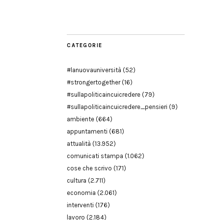
Modena
CATEGORIE
#lanuovauniversità
(52)
#strongertogether
(16)
#sullapoliticaincuicredere
(79)
#sullapoliticaincuicredere_pensieri
(9)
ambiente
(664)
appuntamenti
(681)
attualità
(13.952)
comunicati stampa
(1.062)
cose che scrivo
(171)
cultura
(2.711)
economia
(2.061)
interventi
(176)
lavoro
(2.184)