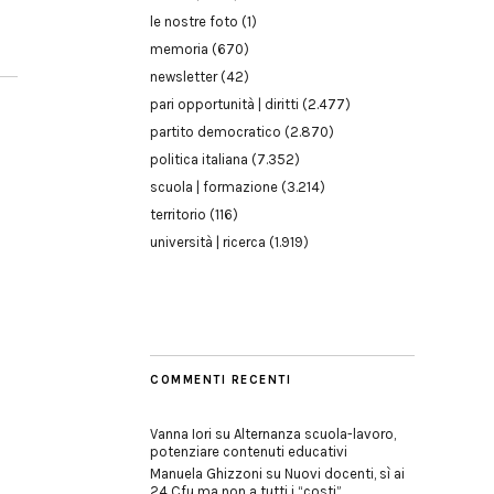
le nostre foto
(1)
memoria
(670)
newsletter
(42)
pari opportunità | diritti
(2.477)
partito democratico
(2.870)
politica italiana
(7.352)
scuola | formazione
(3.214)
territorio
(116)
università | ricerca
(1.919)
COMMENTI RECENTI
Vanna Iori
su
Alternanza scuola-lavoro,
potenziare contenuti educativi
Manuela Ghizzoni
su
Nuovi docenti, sì ai
24 Cfu ma non a tutti i “costi”