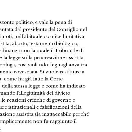
onte politico, e vale la pena di
entata dal presidente del Consiglio nel
noti, nell´abituale cornice limitativa
stita, aborto, testamento biologico,
ordinanza con la quale il Tribunale di
e la legge sulla procreazione assistita
rologa, così violando l´eguaglianza tra
nte rovesciata. Si vuole restituire a
ita, come ha già fatto la Corte
della stessa legge e come ha indicato
ando l´illegittimità del divieto
 le reazioni critiche di governo e
e istituzionali e falsificazioni della
azione assistita sia inattaccabile perché
mplicemente non fu raggiunto il
…