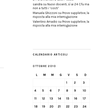
sandra
su
Nuovi docenti, sì ai 24 Cfu ma
non a tutti i “costi”
Manuela Ghizzoni
su
Prove suppletive, la
risposta alla mia interrogazione
Valentino Amadio
su
Prove suppletive, la
risposta alla mia interrogazione
CALENDARIO ARTICOLI
OTTOBRE 2010
L
M
M
G
V
S
D
1
2
3
4
5
6
7
8
9
10
11
12
13
14
15
16
17
18
19
20
21
22
23
24