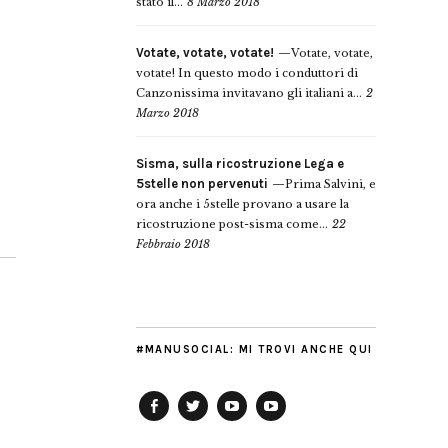
stato il...
8 Marzo 2018
Votate, votate, votate!
Votate, votate,
votate! In questo modo i conduttori di
Canzonissima invitavano gli italiani a...
2
Marzo 2018
Sisma, sulla ricostruzione Lega e
5stelle non pervenuti
Prima Salvini, e
ora anche i 5stelle provano a usare la
ricostruzione post-sisma come...
22
Febbraio 2018
#MANUSOCIAL: MI TROVI ANCHE QUI
Facebook
Twitter
YouTube
YouTube
Manu
PD