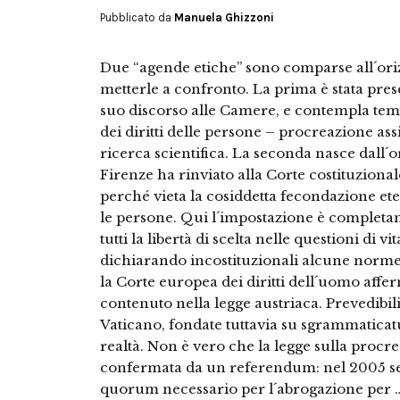
Pubblicato da
Manuela Ghizzoni
Due “agende etiche” sono comparse all´orizz
metterle a confronto. La prima è stata pres
suo discorso alle Camere, e contempla temi 
dei diritti delle persone – procreazione assi
ricerca scientifica. La seconda nasce dall´
Firenze ha rinviato alla Corte costituzional
perché vieta la cosiddetta fecondazione ete
le persone. Qui l´impostazione è completame
tutti la libertà di scelta nelle questioni di v
dichiarando incostituzionali alcune norme 
la Corte europea dei diritti dell´uomo afferm
contenuto nella legge austriaca. Prevedibili
Vaticano, fondate tuttavia su sgrammaticatur
realtà. Non è vero che la legge sulla procre
confermata da un referendum: nel 2005 se
quorum necessario per l´abrogazione per 