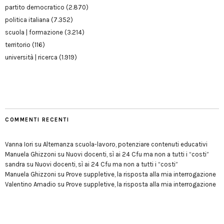
partito democratico
(2.870)
politica italiana
(7.352)
scuola | formazione
(3.214)
territorio
(116)
università | ricerca
(1.919)
COMMENTI RECENTI
Vanna Iori
su
Alternanza scuola-lavoro, potenziare contenuti educativi
Manuela Ghizzoni
su
Nuovi docenti, sì ai 24 Cfu ma non a tutti i “costi”
sandra
su
Nuovi docenti, sì ai 24 Cfu ma non a tutti i “costi”
Manuela Ghizzoni
su
Prove suppletive, la risposta alla mia interrogazione
Valentino Amadio
su
Prove suppletive, la risposta alla mia interrogazione