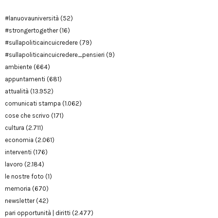
#lanuovauniversità
(52)
#strongertogether
(16)
#sullapoliticaincuicredere
(79)
#sullapoliticaincuicredere_pensieri
(9)
ambiente
(664)
appuntamenti
(681)
attualità
(13.952)
comunicati stampa
(1.062)
cose che scrivo
(171)
cultura
(2.711)
economia
(2.061)
interventi
(176)
lavoro
(2.184)
le nostre foto
(1)
memoria
(670)
newsletter
(42)
pari opportunità | diritti
(2.477)