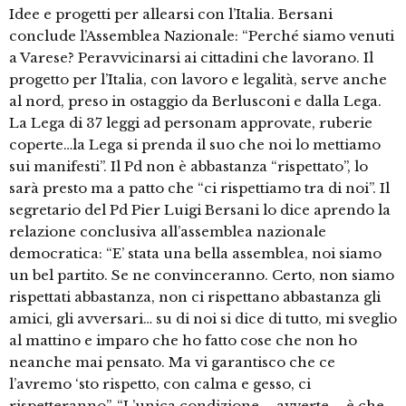
Idee e progetti per allearsi con l’Italia. Bersani
conclude l’Assemblea Nazionale: “Perché siamo venuti
a Varese? Peravvicinarsi ai cittadini che lavorano. Il
progetto per l’Italia, con lavoro e legalità, serve anche
al nord, preso in ostaggio da Berlusconi e dalla Lega.
La Lega di 37 leggi ad personam approvate, ruberie
coperte…la Lega si prenda il suo che noi lo mettiamo
sui manifesti”. Il Pd non è abbastanza “rispettato”, lo
sarà presto ma a patto che “ci rispettiamo tra di noi”. Il
segretario del Pd Pier Luigi Bersani lo dice aprendo la
relazione conclusiva all’assemblea nazionale
democratica: “E’ stata una bella assemblea, noi siamo
un bel partito. Se ne convinceranno. Certo, non siamo
rispettati abbastanza, non ci rispettano abbastanza gli
amici, gli avversari… su di noi si dice di tutto, mi sveglio
al mattino e imparo che ho fatto cose che non ho
neanche mai pensato. Ma vi garantisco che ce
l’avremo ‘sto rispetto, con calma e gesso, ci
rispetteranno”. “L’unica condizione – avverte – è che