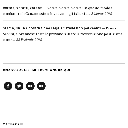
Votate, votate, votate!
Votate, votate, votate! In questo modo i
conduttori di Canzonissima invitavano gli italiani a...
2 Marzo 2018
Sisma, sulla ricostruzione Lega e 5stelle non pervenuti
Prima
Salvini, e ora anche i 5stelle provano a usare la ricostruzione post-sisma
come...
22 Febbraio 2018
#MANUSOCIAL: MI TROVI ANCHE QUI
Facebook
Twitter
YouTube
YouTube
Manu
PD
Modena
CATEGORIE