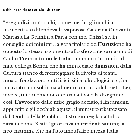
Pubblicato da
Manuela Ghizzoni
“Pregiudizi contro chi, come me, ha gli occhi a
fessuretta» si difendeva la vaporosa Caterina Guzzanti-
Mariastella Gelmini a Parla con me. Chissà se, in
consiglio dei ministri, la vera titolare dell’Istruzione ha
opposto lo stesso argomento allo sferzante sarcasmo di
Giulio Tremonti con le forbici in mano. In fondo, il
mite collega Bondi, che ha minacciato dimissioni dalla
Cultura stanco di fronteggiare la rivolta di teatri,
musei, fondazioni, enti lirici, siti archeologici, etc, ha
incassato non soldi ma almeno umana solidarietà. Lei,
invece, tutti si chiedono se sia cattiva o la disegnino
così. L’avvocato dalle mise grigio acciaio, i lineamenti
appuntiti e gli occhiali aguzzi; il ministro ribattezzato
dall’Onda «della Pubblica Distruzione»; la cattolica
ritratta come Beata Ignoranza in irridenti santini; la
neo-mamma che ha fatto imbufalire mezza Italia