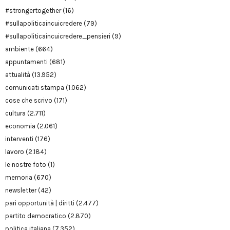
#strongertogether
(16)
#sullapoliticaincuicredere
(79)
#sullapoliticaincuicredere_pensieri
(9)
ambiente
(664)
appuntamenti
(681)
attualità
(13.952)
comunicati stampa
(1.062)
cose che scrivo
(171)
cultura
(2.711)
economia
(2.061)
interventi
(176)
lavoro
(2.184)
le nostre foto
(1)
memoria
(670)
newsletter
(42)
pari opportunità | diritti
(2.477)
partito democratico
(2.870)
politica italiana
(7.352)