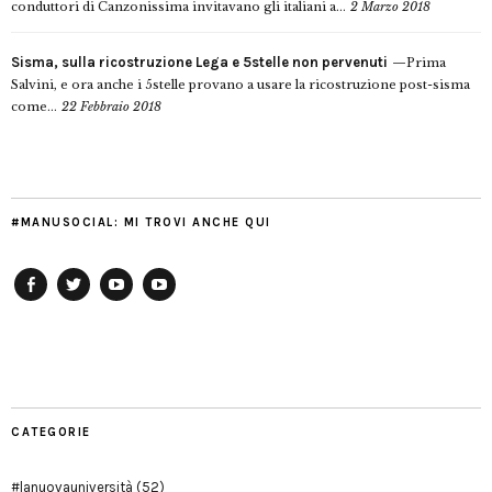
conduttori di Canzonissima invitavano gli italiani a...
2 Marzo 2018
Sisma, sulla ricostruzione Lega e 5stelle non pervenuti
Prima
Salvini, e ora anche i 5stelle provano a usare la ricostruzione post-sisma
come...
22 Febbraio 2018
#MANUSOCIAL: MI TROVI ANCHE QUI
Facebook
Twitter
YouTube
YouTube
Manu
PD
Modena
CATEGORIE
#lanuovauniversità
(52)