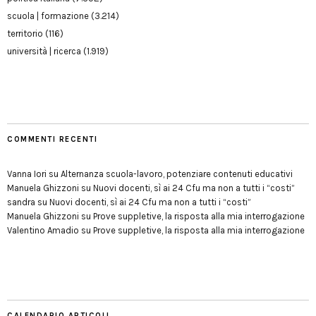
scuola | formazione
(3.214)
territorio
(116)
università | ricerca
(1.919)
COMMENTI RECENTI
Vanna Iori
su
Alternanza scuola-lavoro, potenziare contenuti educativi
Manuela Ghizzoni
su
Nuovi docenti, sì ai 24 Cfu ma non a tutti i “costi”
sandra
su
Nuovi docenti, sì ai 24 Cfu ma non a tutti i “costi”
Manuela Ghizzoni
su
Prove suppletive, la risposta alla mia interrogazione
Valentino Amadio
su
Prove suppletive, la risposta alla mia interrogazione
CALENDARIO ARTICOLI