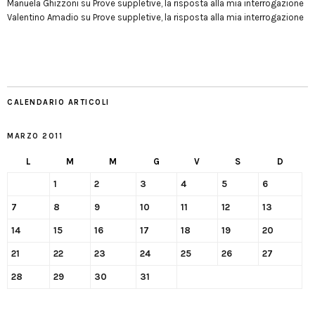
Manuela Ghizzoni
su
Prove suppletive, la risposta alla mia interrogazione
Valentino Amadio
su
Prove suppletive, la risposta alla mia interrogazione
CALENDARIO ARTICOLI
MARZO 2011
L
M
M
G
V
S
D
1
2
3
4
5
6
7
8
9
10
11
12
13
14
15
16
17
18
19
20
21
22
23
24
25
26
27
28
29
30
31