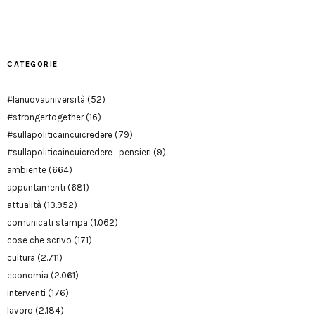
Modena
CATEGORIE
#lanuovauniversità
(52)
#strongertogether
(16)
#sullapoliticaincuicredere
(79)
#sullapoliticaincuicredere_pensieri
(9)
ambiente
(664)
appuntamenti
(681)
attualità
(13.952)
comunicati stampa
(1.062)
cose che scrivo
(171)
cultura
(2.711)
economia
(2.061)
interventi
(176)
lavoro
(2.184)