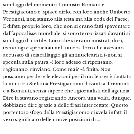
sondaggi del momento. I ministri Romani e
Prestigiacomo e, spiace dirlo, con loro anche Umberto
Veronesi, non stanno alla testa ma alla coda del Paese.
E difatti proprio loro, che non si erano fatti spaventare
dall´apocalisse mondiale, si sono terrorizzati davanti ai
sondaggi di cortile. Loro che si erano mostrati duri,
tecnologi e «proiettati nel futuro», loro che avevano
accusato di sciacallaggio gli antinuclearisti («non si
specula sulla paura!») loro adesso ci ripensano,
ragionano, rinviano. Come mai? «è finita. Non
possiamo perdere le elezioni per il nucleare» è sbottata
la ministra Stefania Prestigiacomo davanti a Tremonti
e a Bonaiuti, senza sapere che i giornalisti dell´agenzia
Dire la stavano registrando. Ancora una volta, dunque,
dobbiamo dire grazie a delle frasi intercettate. Questo
portentoso sfogo della Prestigiacomo ci svela infatti il
vero significato delle nuove posizioni di …