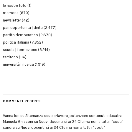
le nostre foto
(1)
memoria
(670)
newsletter
(42)
pari opportunità | diritti
(2.477)
partito democratico
(2.870)
politica italiana
(7.352)
scuola | formazione
(3.214)
territorio
(116)
università | ricerca
(1.919)
COMMENTI RECENTI
Vanna Iori
su
Alternanza scuola-lavoro, potenziare contenuti educativi
Manuela Ghizzoni
su
Nuovi docenti, sì ai 24 Cfu ma non a tutti i “costi”
sandra
su
Nuovi docenti, sì ai 24 Cfu ma non a tutti i “costi”