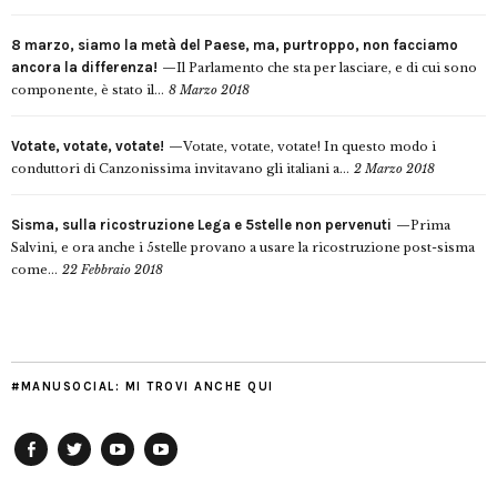
8 marzo, siamo la metà del Paese, ma, purtroppo, non facciamo
ancora la differenza!
Il Parlamento che sta per lasciare, e di cui sono
componente, è stato il...
8 Marzo 2018
Votate, votate, votate!
Votate, votate, votate! In questo modo i
conduttori di Canzonissima invitavano gli italiani a...
2 Marzo 2018
Sisma, sulla ricostruzione Lega e 5stelle non pervenuti
Prima
Salvini, e ora anche i 5stelle provano a usare la ricostruzione post-sisma
come...
22 Febbraio 2018
#MANUSOCIAL: MI TROVI ANCHE QUI
Facebook
Twitter
YouTube
YouTube
Manu
PD