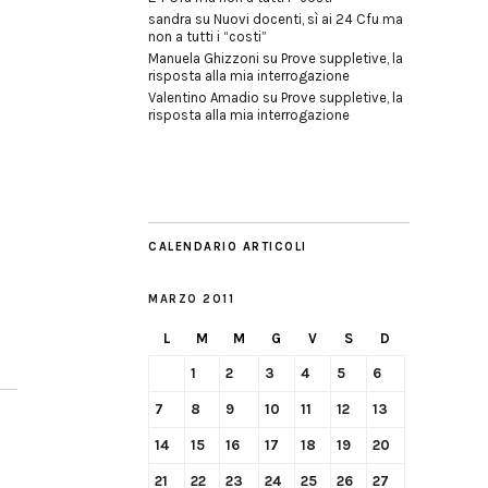
sandra
su
Nuovi docenti, sì ai 24 Cfu ma
non a tutti i “costi”
Manuela Ghizzoni
su
Prove suppletive, la
risposta alla mia interrogazione
Valentino Amadio
su
Prove suppletive, la
risposta alla mia interrogazione
CALENDARIO ARTICOLI
MARZO 2011
L
M
M
G
V
S
D
1
2
3
4
5
6
7
8
9
10
11
12
13
14
15
16
17
18
19
20
21
22
23
24
25
26
27