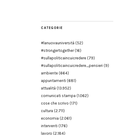
Modena
CATEGORIE
#lanuovauniversità
(52)
#strongertogether
(16)
#sullapoliticaincuicredere
(79)
#sullapoliticaincuicredere_pensieri
(9)
ambiente
(664)
appuntamenti
(681)
attualità
(13.952)
comunicati stampa
(1.062)
cose che scrivo
(171)
cultura
(2.711)
economia
(2.061)
interventi
(176)
lavoro
(2.184)