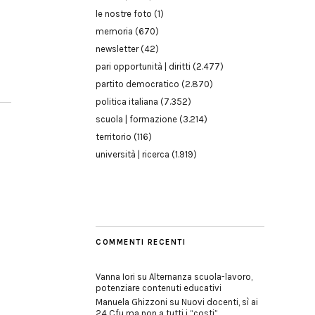
le nostre foto
(1)
memoria
(670)
newsletter
(42)
pari opportunità | diritti
(2.477)
partito democratico
(2.870)
politica italiana
(7.352)
scuola | formazione
(3.214)
territorio
(116)
università | ricerca
(1.919)
COMMENTI RECENTI
Vanna Iori
su
Alternanza scuola-lavoro,
potenziare contenuti educativi
Manuela Ghizzoni
su
Nuovi docenti, sì ai
24 Cfu ma non a tutti i “costi”