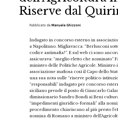
Riserve dal Quiri
Pubblicato da
Manuela Ghizzoni
Indagato in concorso esterno in associazi
a Napolitano. Migliavacca: “Berlusconi sotto 
codice antimafia?”. E sul web ci sono anco
assicurava: “meglio eletto che nominato”
ministro delle Politiche Agricole. Ministro
associazione mafiosa così il Capo dello Sta
una sua nota sulle “riserve politico-istituzio
“responsabili” indagato per concorso estern
siciliano prende il posto di Giancarlo Galan,
dimissionario Sandro Bondi ai Beni cultural
“impedimenti giuridico-formali” alla nomin
procedimento chiariscano al più presto l’eff
nomina di Romano a ministro dell’Agricolt