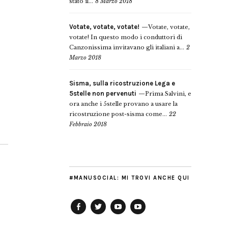
stato il...
8 Marzo 2018
Votate, votate, votate!
Votate, votate,
votate! In questo modo i conduttori di
Canzonissima invitavano gli italiani a...
2
Marzo 2018
Sisma, sulla ricostruzione Lega e
5stelle non pervenuti
Prima Salvini, e
ora anche i 5stelle provano a usare la
ricostruzione post-sisma come...
22
Febbraio 2018
#MANUSOCIAL: MI TROVI ANCHE QUI
Facebook
Twitter
YouTube
YouTube
Manu
PD