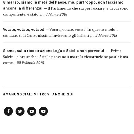
8 marzo, siamo la metà del Paese, ma, purtroppo, non facciamo
ancora la differenza!
Il Parlamento che sta per lasciare, e di cui sono
componente, è stato il...
8 Marzo 2018
Votate, votate, votate!
Votate, votate, votate! In questo modo i
conduttori di Canzonissima invitavano gli italiani a...
2 Marzo 2018
Sisma, sulla ricostruzione Lega e 5stelle non pervenuti
Prima
Salvini, e ora anche i 5stelle provano a usare la ricostruzione post-sisma
come...
22 Febbraio 2018
#MANUSOCIAL: MI TROVI ANCHE QUI
Facebook
Twitter
YouTube
YouTube
Manu
PD
Modena