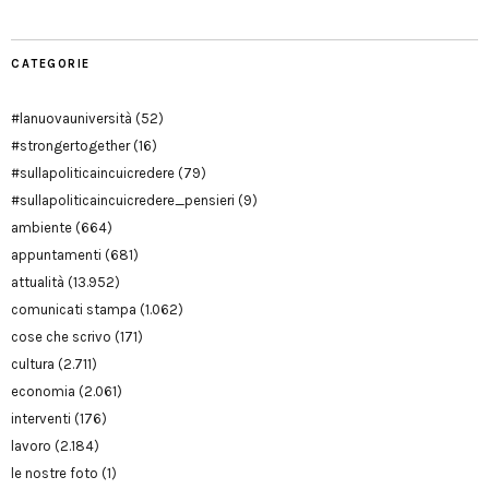
CATEGORIE
#lanuovauniversità
(52)
#strongertogether
(16)
#sullapoliticaincuicredere
(79)
#sullapoliticaincuicredere_pensieri
(9)
ambiente
(664)
appuntamenti
(681)
attualità
(13.952)
comunicati stampa
(1.062)
cose che scrivo
(171)
cultura
(2.711)
economia
(2.061)
interventi
(176)
lavoro
(2.184)
le nostre foto
(1)