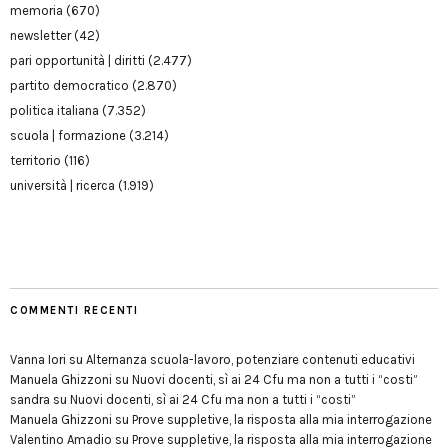
memoria
(670)
newsletter
(42)
pari opportunità | diritti
(2.477)
partito democratico
(2.870)
politica italiana
(7.352)
scuola | formazione
(3.214)
territorio
(116)
università | ricerca
(1.919)
COMMENTI RECENTI
Vanna Iori
su
Alternanza scuola-lavoro, potenziare contenuti educativi
Manuela Ghizzoni
su
Nuovi docenti, sì ai 24 Cfu ma non a tutti i “costi”
sandra
su
Nuovi docenti, sì ai 24 Cfu ma non a tutti i “costi”
Manuela Ghizzoni
su
Prove suppletive, la risposta alla mia interrogazione
Valentino Amadio
su
Prove suppletive, la risposta alla mia interrogazione