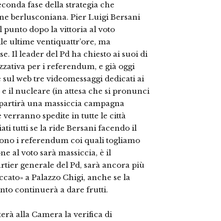
seconda fase della strategia che
one berlusconiana. Pier Luigi Bersani
l punto dopo la vittoria al voto
le ultime ventiquattr’ore, ma
e. Il leader del Pd ha chiesto ai suoi di
ativa per i referendum, e già oggi
 sul web tre videomessaggi dedicati ai
 e il nucleare (in attesa che si pronunci
 partirà una massiccia campagna
verranno spedite in tutte le città
i tutti se la ride Bersani facendo il
i sono i referendum coi quali togliamo
 al voto sarà massiccia, è il
tier generale del Pd, sarà ancora più
ato» a Palazzo Chigi, anche se la
to continuerà a dare frutti.
terà alla Camera la verifica di