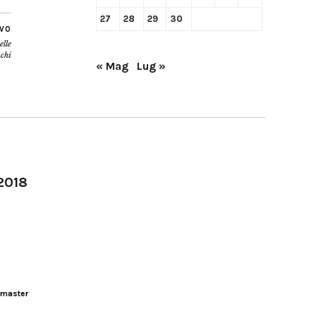
27
28
29
30
IVO
elle
nchi
« Mag
Lug »
-2018
master