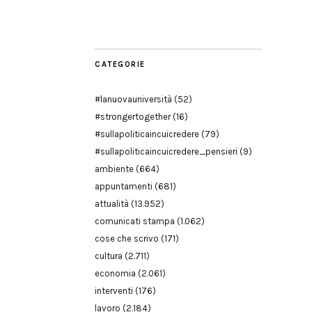
Modena
CATEGORIE
#lanuovauniversità
(52)
#strongertogether
(16)
#sullapoliticaincuicredere
(79)
#sullapoliticaincuicredere_pensieri
(9)
ambiente
(664)
appuntamenti
(681)
attualità
(13.952)
comunicati stampa
(1.062)
cose che scrivo
(171)
cultura
(2.711)
economia
(2.061)
interventi
(176)
lavoro
(2.184)