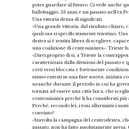
poter guardare al futuro. Ci vede anche que
ballottaggio, 53 anni e un passato nell’ex Pc
Una vittoria densa di significati.
«Una grande vittoria, dal risultato chiaro,
qualcosa si specificatamente triestino. Una 
destra si è sentita libera di scegliere, capac
una coalizione di centrosinistra». Trieste h
«Direi proprio di sì, a Trieste la contrappos
caratterizzata dalla divisioni del passato e q
certi versi bloccata e fortemente condizio
siamo entrati in una fase nuova, iniziata co
neanche durante il periodo in cui ha gover
tornata ad essere una città laica, che scegl
centrosinistra perché li ha considerati più a
Perché, secondo lei, i toni allarmistici us
convinto?
«Stavolta la campagna del centrodestra, ch
passato, non ha fatto assolutamente presa. C