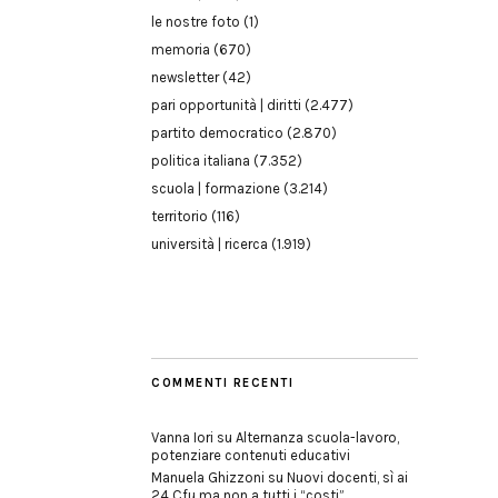
le nostre foto
(1)
memoria
(670)
newsletter
(42)
pari opportunità | diritti
(2.477)
partito democratico
(2.870)
politica italiana
(7.352)
scuola | formazione
(3.214)
territorio
(116)
università | ricerca
(1.919)
COMMENTI RECENTI
Vanna Iori
su
Alternanza scuola-lavoro,
potenziare contenuti educativi
Manuela Ghizzoni
su
Nuovi docenti, sì ai
24 Cfu ma non a tutti i “costi”