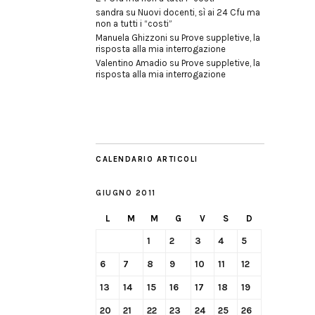
sandra
su
Nuovi docenti, sì ai 24 Cfu ma
non a tutti i “costi”
Manuela Ghizzoni
su
Prove suppletive, la
risposta alla mia interrogazione
Valentino Amadio
su
Prove suppletive, la
risposta alla mia interrogazione
CALENDARIO ARTICOLI
GIUGNO 2011
L
M
M
G
V
S
D
1
2
3
4
5
6
7
8
9
10
11
12
13
14
15
16
17
18
19
20
21
22
23
24
25
26