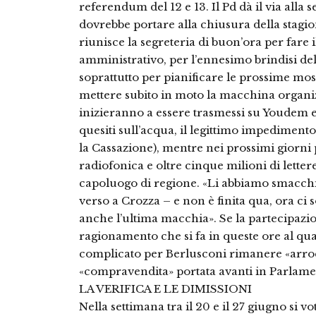
referendum del 12 e 13. Il Pd dà il via alla 
dovrebbe portare alla chiusura della stagi
riunisce la segreteria di buon’ora per fare i
amministrativo, per l’ennesimo brindisi del
soprattutto per pianificare le prossime moss
mettere subito in moto la macchina organizz
inizieranno a essere trasmessi su Youdem e
quesiti sull’acqua, il legittimo impedimento
la Cassazione), mentre nei prossimi giorni
radiofonica e oltre cinque milioni di lettere 
capoluogo di regione. «Li abbiamo smacchiat
verso a Crozza – e non è finita qua, ora c
anche l’ultima macchia». Se la partecipazione
ragionamento che si fa in queste ore al quar
complicato per Berlusconi rimanere «arrocc
«compravendita» portata avanti in Parlamen
LA VERIFICA E LE DIMISSIONI
Nella settimana tra il 20 e il 27 giugno si vo