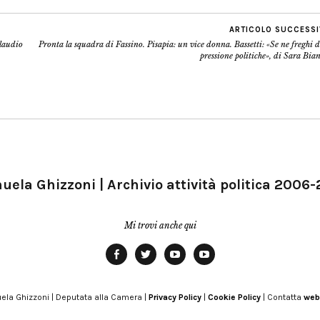
ARTICOLO SUCCESS
Claudio
Pronta la squadra di Fassino. Pisapia: un vice donna. Bassetti: «Se ne freghi d
pressione politiche», di Sara Bia
ela Ghizzoni | Archivio attività politica 2006
Mi trovi anche qui
Facebook
Twitter
YouTube
YouTube
Manu
PD
Modena
ela Ghizzoni | Deputata alla Camera |
Privacy Policy
|
Cookie Policy
| Contatta
web