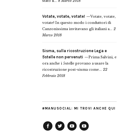
stato il...
8 Marzo 2018
Votate, votate, votate!
Votate, votate,
votate! In questo modo i conduttori di
Canzonissima invitavano gli italiani a...
2
Marzo 2018
Sisma, sulla ricostruzione Lega e
5stelle non pervenuti
Prima Salvini, e
ora anche i 5stelle provano a usare la
ricostruzione post-sisma come...
22
Febbraio 2018
#MANUSOCIAL: MI TROVI ANCHE QUI
Facebook
Twitter
YouTube
YouTube
Manu
PD