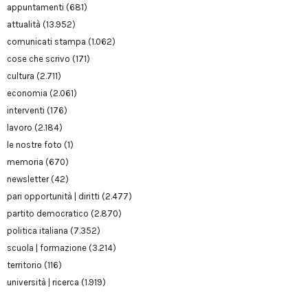
appuntamenti
(681)
attualità
(13.952)
comunicati stampa
(1.062)
cose che scrivo
(171)
cultura
(2.711)
economia
(2.061)
interventi
(176)
lavoro
(2.184)
le nostre foto
(1)
memoria
(670)
newsletter
(42)
pari opportunità | diritti
(2.477)
partito democratico
(2.870)
politica italiana
(7.352)
scuola | formazione
(3.214)
territorio
(116)
università | ricerca
(1.919)