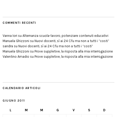
COMMENTI RECENTI
Vanna Iori
su
Alternanza scuola-lavoro, potenziare contenuti educativi
Manuela Ghizzoni
su
Nuovi docenti, sì ai 24 Cfu ma non a tutti i “costi”
sandra
su
Nuovi docenti, sì ai 24 Cfu ma non a tutti i “costi”
Manuela Ghizzoni
su
Prove suppletive, la risposta alla mia interrogazione
Valentino Amadio
su
Prove suppletive, la risposta alla mia interrogazione
CALENDARIO ARTICOLI
GIUGNO 2011
L
M
M
G
V
S
D