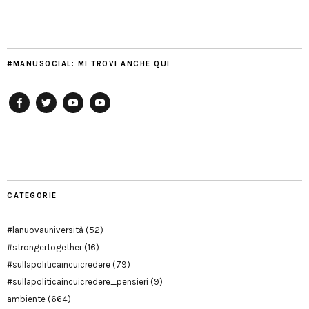
#MANUSOCIAL: MI TROVI ANCHE QUI
Facebook
Twitter
YouTube
YouTube
Manu
PD
Modena
CATEGORIE
#lanuovauniversità
(52)
#strongertogether
(16)
#sullapoliticaincuicredere
(79)
#sullapoliticaincuicredere_pensieri
(9)
ambiente
(664)