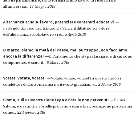
attività parlamentare, sono tornata al mio lavoro di ricercatrice
all’università...
18 Giugno 2018
Alternanza scuola-lavoro, potenziare contenuti educativi
Partendo dal caso dell’Istituto Da Vinci, il dibattito sul valore
dell’alternanza scuola-lavoro si è...
5 Aprile 2018
8 marzo, siamo la metà del Paese, ma, purtroppo, non facciamo
ancora la differenza!
Il Parlamento che sta per lasciare, e di cui sono
componente, è stato il...
8 Marzo 2018
Votate, votate, votate!
Votate, votate, votate! In questo modo i
conduttori di Canzonissima invitavano gli italiani a...
2 Marzo 2018
Sisma, sulla ricostruzione Lega e 5stelle non pervenuti
Prima
Salvini, e ora anche i 5stelle provano a usare la ricostruzione post-sisma
come...
22 Febbraio 2018