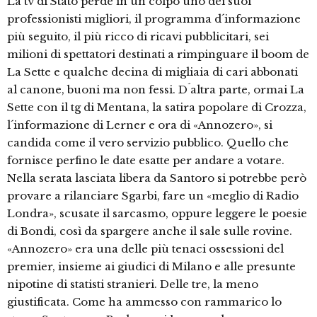
La tv di Stato perde in un colpo uno dei suoi
professionisti migliori, il programma d´informazione
più seguito, il più ricco di ricavi pubblicitari, sei
milioni di spettatori destinati a rimpinguare il boom de
La Sette e qualche decina di migliaia di cari abbonati
al canone, buoni ma non fessi. D´altra parte, ormai La
Sette con il tg di Mentana, la satira popolare di Crozza,
l´informazione di Lerner e ora di «Annozero», si
candida come il vero servizio pubblico. Quello che
fornisce perfino le date esatte per andare a votare.
Nella serata lasciata libera da Santoro si potrebbe però
provare a rilanciare Sgarbi, fare un «meglio di Radio
Londra», scusate il sarcasmo, oppure leggere le poesie
di Bondi, così da spargere anche il sale sulle rovine.
«Annozero» era una delle più tenaci ossessioni del
premier, insieme ai giudici di Milano e alle presunte
nipotine di statisti stranieri. Delle tre, la meno
giustificata. Come ha ammesso con rammarico lo