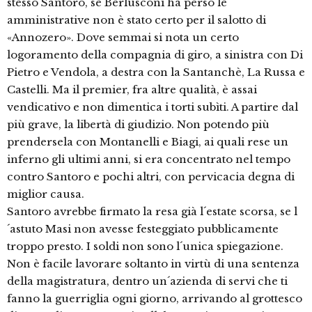
stesso Santoro, se Berlusconi ha perso le
amministrative non è stato certo per il salotto di
«Annozero». Dove semmai si nota un certo
logoramento della compagnia di giro, a sinistra con Di
Pietro e Vendola, a destra con la Santanchè, La Russa e
Castelli. Ma il premier, fra altre qualità, è assai
vendicativo e non dimentica i torti subìti. A partire dal
più grave, la libertà di giudizio. Non potendo più
prendersela con Montanelli e Biagi, ai quali rese un
inferno gli ultimi anni, si era concentrato nel tempo
contro Santoro e pochi altri, con pervicacia degna di
miglior causa.
Santoro avrebbe firmato la resa già l´estate scorsa, se l
´astuto Masi non avesse festeggiato pubblicamente
troppo presto. I soldi non sono l´unica spiegazione.
Non è facile lavorare soltanto in virtù di una sentenza
della magistratura, dentro un´azienda di servi che ti
fanno la guerriglia ogni giorno, arrivando al grottesco