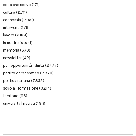
cose che scrivo
(171)
cultura
(2.711)
economia
(2.061)
interventi
(176)
lavoro
(2.184)
le nostre foto
(1)
memoria
(670)
newsletter
(42)
pari opportunità | diritti
(2.477)
partito democratico
(2.870)
politica italiana
(7.352)
scuola | formazione
(3.214)
territorio
(116)
università | ricerca
(1.919)