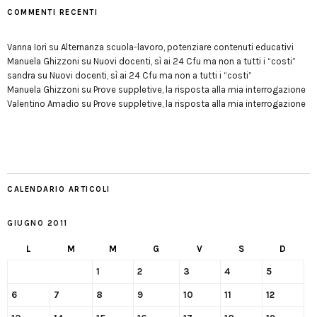
COMMENTI RECENTI
Vanna Iori
su
Alternanza scuola-lavoro, potenziare contenuti educativi
Manuela Ghizzoni
su
Nuovi docenti, sì ai 24 Cfu ma non a tutti i “costi”
sandra
su
Nuovi docenti, sì ai 24 Cfu ma non a tutti i “costi”
Manuela Ghizzoni
su
Prove suppletive, la risposta alla mia interrogazione
Valentino Amadio
su
Prove suppletive, la risposta alla mia interrogazione
CALENDARIO ARTICOLI
GIUGNO 2011
L
M
M
G
V
S
D
1
2
3
4
5
6
7
8
9
10
11
12