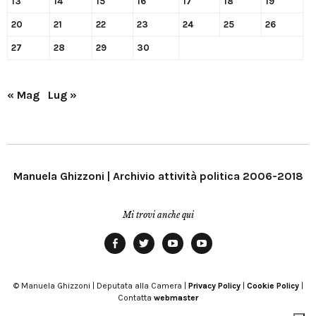
13
14
15
16
17
18
19
20
21
22
23
24
25
26
27
28
29
30
« Mag
Lug »
Manuela Ghizzoni | Archivio attività politica 2006-2018
Mi trovi anche qui
Facebook
Twitter
YouTube
YouTube
Manu
PD
Modena
© Manuela Ghizzoni | Deputata alla Camera |
Privacy Policy
|
Cookie Policy
|
Contatta
webmaster