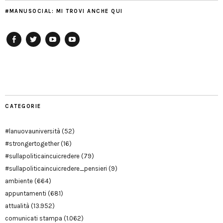
#MANUSOCIAL: MI TROVI ANCHE QUI
Facebook
Twitter
YouTube
YouTube
Manu
PD
Modena
CATEGORIE
#lanuovauniversità
(52)
#strongertogether
(16)
#sullapoliticaincuicredere
(79)
#sullapoliticaincuicredere_pensieri
(9)
ambiente
(664)
appuntamenti
(681)
attualità
(13.952)
comunicati stampa
(1.062)