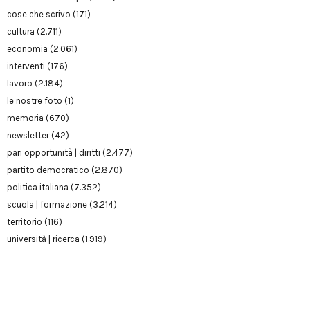
cose che scrivo
(171)
cultura
(2.711)
economia
(2.061)
interventi
(176)
lavoro
(2.184)
le nostre foto
(1)
memoria
(670)
newsletter
(42)
pari opportunità | diritti
(2.477)
partito democratico
(2.870)
politica italiana
(7.352)
scuola | formazione
(3.214)
territorio
(116)
università | ricerca
(1.919)