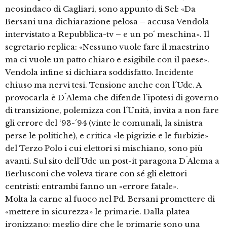
neosindaco di Cagliari, sono appunto di Sel: «Da
Bersani una dichiarazione pelosa – accusa Vendola
intervistato a Repubblica-tv – e un po´ meschina». Il
segretario replica: «Nessuno vuole fare il maestrino
ma ci vuole un patto chiaro e esigibile con il paese».
Vendola infine si dichiara soddisfatto. Incidente
chiuso ma nervi tesi. Tensione anche con l´Udc. A
provocarla è D´Alema che difende l´ipotesi di governo
di transizione, polemizza con l´Unità, invita a non fare
gli errore del ‘93-´94 (vinte le comunali, la sinistra
perse le politiche), e critica «le pigrizie e le furbizie»
del Terzo Polo i cui elettori si mischiano, sono più
avanti. Sul sito dell´Udc un post-it paragona D´Alema a
Berlusconi che voleva tirare con sé gli elettori
centristi: entrambi fanno un «errore fatale».
Molta la carne al fuoco nel Pd. Bersani promettere di
«mettere in sicurezza» le primarie. Dalla platea
ironizzano: meglio dire che le primarie sono una