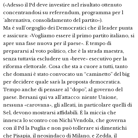
(«Adesso il Pd deve investire nel risultato ottenuto
concentrandosi su referendum, programma per l
´alternativa, consolidamento del partito»).
Ma è sull´orgoglio dei Democratici che il leader punta
e assicura: «Vogliamo essere il primo partito italiano, si
apre una fase nuova per il paese». È tempo di
prepararsi al voto politico, che è la strada maestra,
senza tuttavia escludere un «breve» esecutivo per la
riforma elettorale. Cosa che sta a cuore a tutti, tanto
che domani è stato convocato un “caminetto” del big
per decidere quale sarà la proposta democratica.
Tempo anche di pensare al “dopo”, al governo del
paese. Bersani qui va all´attacco: niente Unione,
nessuna «carovana», gli alleati, in particolare quelli di
Sel, devono mostrarsi affidabili. È la miccia che
innesca lo scontro con Nichi Vendola, che governa
con il Pd la Puglia e non può tollerare si dimentichi
che Pisapia, il neosindaco di Milano, e Zedda, il