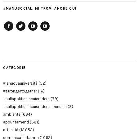
#MANUSOCIAL: MI TROVI ANCHE QUI
Facebook
Twitter
YouTube
YouTube
Manu
PD
Modena
CATEGORIE
#lanuovauniversità
(52)
#strongertogether
(16)
#sullapoliticaincuicredere
(79)
#sullapoliticaincuicredere_pensieri
(9)
ambiente
(664)
appuntamenti
(681)
attualità
(13.952)
comunicati stampa
(1.062)