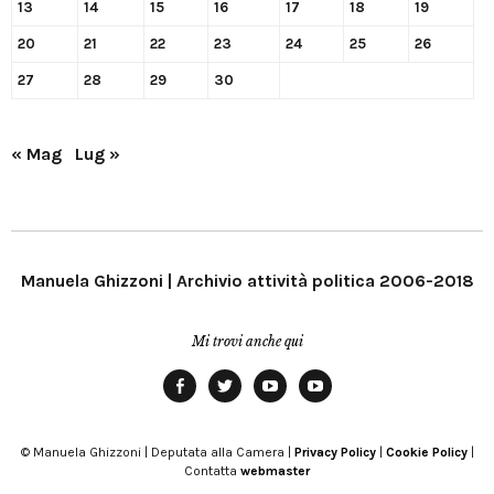
13
14
15
16
17
18
19
20
21
22
23
24
25
26
27
28
29
30
« Mag
Lug »
Manuela Ghizzoni | Archivio attività politica 2006-2018
Mi trovi anche qui
Facebook
Twitter
YouTube
YouTube
Manu
PD
Modena
© Manuela Ghizzoni | Deputata alla Camera |
Privacy Policy
|
Cookie Policy
|
Contatta
webmaster