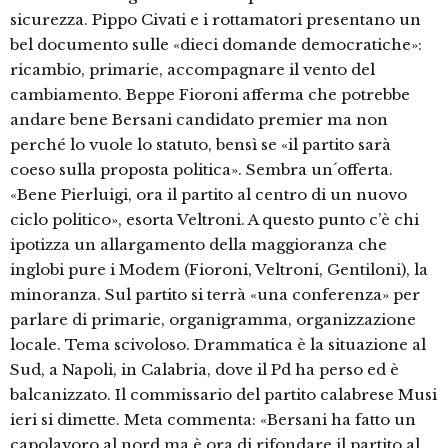
sicurezza. Pippo Civati e i rottamatori presentano un
bel documento sulle «dieci domande democratiche»:
ricambio, primarie, accompagnare il vento del
cambiamento. Beppe Fioroni afferma che potrebbe
andare bene Bersani candidato premier ma non
perché lo vuole lo statuto, bensì se «il partito sarà
coeso sulla proposta politica». Sembra un´offerta.
«Bene Pierluigi, ora il partito al centro di un nuovo
ciclo politico», esorta Veltroni. A questo punto c’è chi
ipotizza un allargamento della maggioranza che
inglobi pure i Modem (Fioroni, Veltroni, Gentiloni), la
minoranza. Sul partito si terrà «una conferenza» per
parlare di primarie, organigramma, organizzazione
locale. Tema scivoloso. Drammatica è la situazione al
Sud, a Napoli, in Calabria, dove il Pd ha perso ed è
balcanizzato. Il commissario del partito calabrese Musi
ieri si dimette. Meta commenta: «Bersani ha fatto un
capolavoro al nord ma è ora di rifondare il partito al