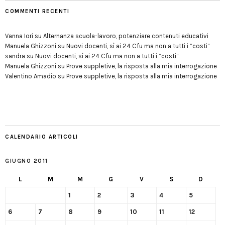
COMMENTI RECENTI
Vanna Iori
su
Alternanza scuola-lavoro, potenziare contenuti educativi
Manuela Ghizzoni
su
Nuovi docenti, sì ai 24 Cfu ma non a tutti i “costi”
sandra
su
Nuovi docenti, sì ai 24 Cfu ma non a tutti i “costi”
Manuela Ghizzoni
su
Prove suppletive, la risposta alla mia interrogazione
Valentino Amadio
su
Prove suppletive, la risposta alla mia interrogazione
CALENDARIO ARTICOLI
GIUGNO 2011
L
M
M
G
V
S
D
1
2
3
4
5
6
7
8
9
10
11
12