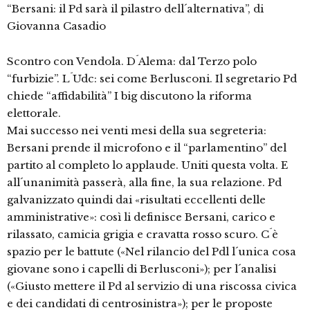
“Bersani: il Pd sarà il pilastro dell´alternativa”, di
Giovanna Casadio
Scontro con Vendola. D´Alema: dal Terzo polo
“furbizie”. L´Udc: sei come Berlusconi. Il segretario Pd
chiede “affidabilità” I big discutono la riforma
elettorale.
Mai successo nei venti mesi della sua segreteria:
Bersani prende il microfono e il “parlamentino” del
partito al completo lo applaude. Uniti questa volta. E
all´unanimità passerà, alla fine, la sua relazione. Pd
galvanizzato quindi dai «risultati eccellenti delle
amministrative»: così li definisce Bersani, carico e
rilassato, camicia grigia e cravatta rosso scuro. C´è
spazio per le battute («Nel rilancio del Pdl l´unica cosa
giovane sono i capelli di Berlusconi»); per l´analisi
(«Giusto mettere il Pd al servizio di una riscossa civica
e dei candidati di centrosinistra»); per le proposte