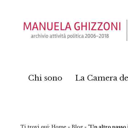
Chi sono
La Camera de
Ti trovi qui:
Home
»
Blog
»
"Un altro passo 