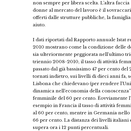
non sempre per libera scelta. L’altra faccia
donne al mercato del lavoro è il sovraccaric
offerti dalle strutture pubbliche, la famiglia
aiuto.
I dati riportati dal Rapporto annuale Istat r
2010 mostrano come la condizione delle do
sia ulteriormente peggiorata nell’ultimo tri
triennio 2008-2010, il tasso di attività femm
passato dal già bassissimo 47 per cento del 
tornati indietro, sui livelli di dieci anni fa,
Lisbona che chiedevano (per rendere l’Un
dinamica nell’economia della conoscenza”) e
femminile del 60 per cento. Èovviamente l’
esempio in Francia il tasso di attività femm
al 60 per cento, mentre in Germania nello 
66 per cento. La distanza dei livelli italia
supera ora i 12 punti percentuali.