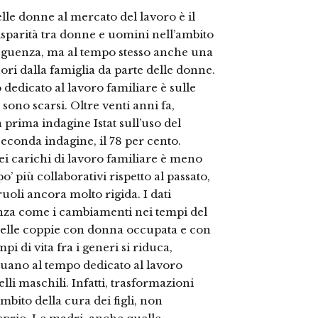
elle donne al mercato del lavoro è il
disparità tra donne e uomini nell’ambito
nseguenza, ma al tempo stesso anche una
uori dalla famiglia da parte delle donne.
o dedicato al lavoro familiare è sulle
 sono scarsi. Oltre venti anni fa,
 prima indagine Istat sull’uso del
seconda indagine, il 78 per cento.
i carichi di lavoro familiare è meno
’ più collaborativi rispetto al passato,
ruoli ancora molto rigida. I dati
enza come i cambiamenti nei tempi del
 nelle coppie con donna occupata e con
pi di vita fra i generi si riduca,
ttuano al tempo dedicato al lavoro
li maschili. Infatti, trasformazioni
bito della cura dei figli, non