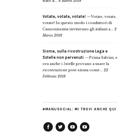
stato il...
8 Marzo 2018
Votate, votate, votate!
Votate, votate,
votate! In questo modo i conduttori di
Canzonissima invitavano gli italiani a...
2
Marzo 2018
Sisma, sulla ricostruzione Lega e
5stelle non pervenuti
Prima Salvini, e
ora anche i 5stelle provano a usare la
ricostruzione post-sisma come...
22
Febbraio 2018
#MANUSOCIAL: MI TROVI ANCHE QUI
Facebook
Twitter
YouTube
YouTube
Manu
PD