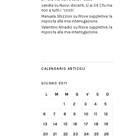
sandra
su
Nuovi docenti, sì ai 24 Cfu ma
non a tutti i “costi”
Manuela Ghizzoni
su
Prove suppletive, la
risposta alla mia interrogazione
Valentino Amadio
su
Prove suppletive, la
risposta alla mia interrogazione
CALENDARIO ARTICOLI
GIUGNO 2011
L
M
M
G
V
S
D
1
2
3
4
5
6
7
8
9
10
11
12
13
14
15
16
17
18
19
20
21
22
23
24
25
26