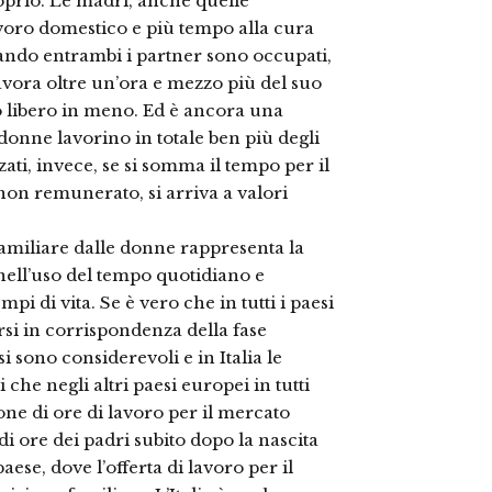
oprio. Le madri, anche quelle
oro domestico e più tempo alla cura
, quando entrambi i partner sono occupati,
vora oltre un’ora e mezzo più del suo
o libero in meno. Ed è ancora una
e donne lavorino in totale ben più degli
ati, invece, se si somma il tempo per il
on remunerato, si arriva a valori
amiliare dalle donne rappresenta la
nell’uso del tempo quotidiano e
empi di vita. Se è vero che in tutti i paesi
rsi in corrispondenza della fase
si sono considerevoli e in Italia le
he negli altri paesi europei in tutti
ione di ore di lavoro per il mercato
di ore dei padri subito dopo la nascita
paese, dove l’offerta di lavoro per il