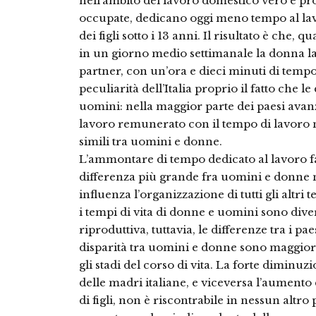
nell’ambito del lavoro domestico vero e pr
occupate, dedicano oggi meno tempo al lav
dei figli sotto i 13 anni. Il risultato è che
in un giorno medio settimanale la donna la
partner, con un’ora e dieci minuti di temp
peculiarità dell’Italia proprio il fatto che l
uomini: nella maggior parte dei paesi avanz
lavoro remunerato con il tempo di lavoro n
simili tra uomini e donne.
L’ammontare di tempo dedicato al lavoro f
differenza più grande fra uomini e donne 
influenza l’organizzazione di tutti gli altri t
i tempi di vita di donne e uomini sono dive
riproduttiva, tuttavia, le differenze tra i pae
disparità tra uomini e donne sono maggiori c
gli stadi del corso di vita. La forte diminuz
delle madri italiane, e viceversa l’aumento 
di figli, non è riscontrabile in nessun altro 