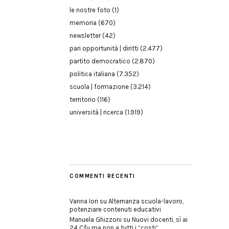
le nostre foto
(1)
memoria
(670)
newsletter
(42)
pari opportunità | diritti
(2.477)
partito democratico
(2.870)
politica italiana
(7.352)
scuola | formazione
(3.214)
territorio
(116)
università | ricerca
(1.919)
COMMENTI RECENTI
Vanna Iori
su
Alternanza scuola-lavoro,
potenziare contenuti educativi
Manuela Ghizzoni
su
Nuovi docenti, sì ai
24 Cfu ma non a tutti i “costi”