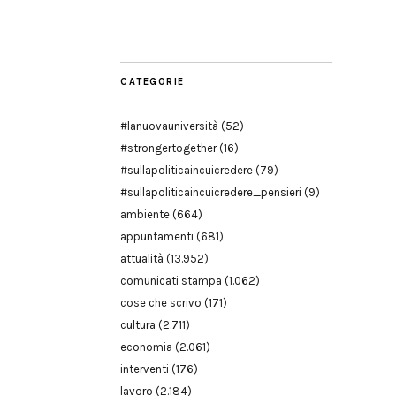
Modena
CATEGORIE
#lanuovauniversità
(52)
#strongertogether
(16)
#sullapoliticaincuicredere
(79)
#sullapoliticaincuicredere_pensieri
(9)
ambiente
(664)
appuntamenti
(681)
attualità
(13.952)
comunicati stampa
(1.062)
cose che scrivo
(171)
cultura
(2.711)
economia
(2.061)
interventi
(176)
lavoro
(2.184)