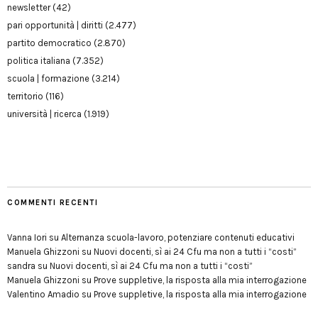
newsletter
(42)
pari opportunità | diritti
(2.477)
partito democratico
(2.870)
politica italiana
(7.352)
scuola | formazione
(3.214)
territorio
(116)
università | ricerca
(1.919)
COMMENTI RECENTI
Vanna Iori
su
Alternanza scuola-lavoro, potenziare contenuti educativi
Manuela Ghizzoni
su
Nuovi docenti, sì ai 24 Cfu ma non a tutti i “costi”
sandra
su
Nuovi docenti, sì ai 24 Cfu ma non a tutti i “costi”
Manuela Ghizzoni
su
Prove suppletive, la risposta alla mia interrogazione
Valentino Amadio
su
Prove suppletive, la risposta alla mia interrogazione