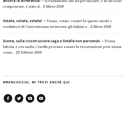
ancora la differenza!
Il Parlamento che sta per lasciare, e di cui sono
componente, è stato il...
8 Marzo 2018
Votate, votate, votate!
Votate, votate, votate! In questo modo i
conduttori di Canzonissima invitavano gli italiani a...
2 Marzo 2018
Sisma, sulla ricostruzione Lega e 5stelle non pervenuti
Prima
Salvini, e ora anche i 5stelle provano a usare la ricostruzione post-sisma
come...
22 Febbraio 2018
#MANUSOCIAL: MI TROVI ANCHE QUI
Facebook
Twitter
YouTube
YouTube
Manu
PD
Modena