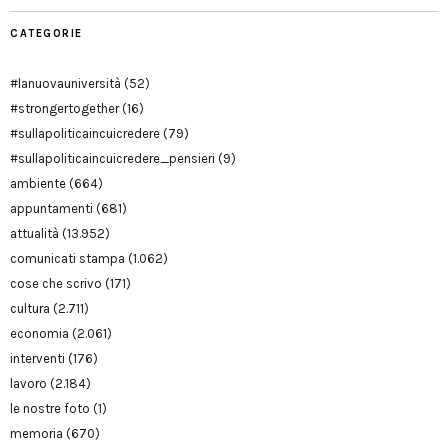
CATEGORIE
#lanuovauniversità
(52)
#strongertogether
(16)
#sullapoliticaincuicredere
(79)
#sullapoliticaincuicredere_pensieri
(9)
ambiente
(664)
appuntamenti
(681)
attualità
(13.952)
comunicati stampa
(1.062)
cose che scrivo
(171)
cultura
(2.711)
economia
(2.061)
interventi
(176)
lavoro
(2.184)
le nostre foto
(1)
memoria
(670)