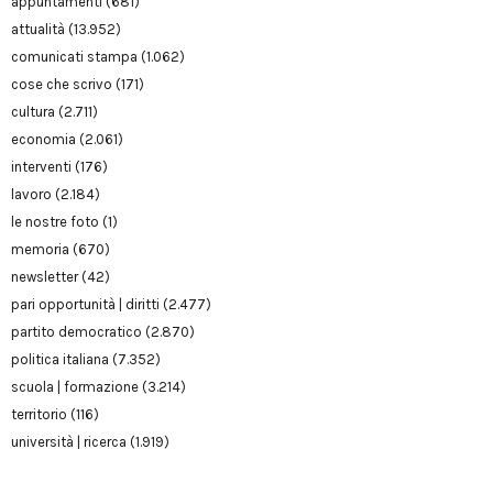
appuntamenti
(681)
attualità
(13.952)
comunicati stampa
(1.062)
cose che scrivo
(171)
cultura
(2.711)
economia
(2.061)
interventi
(176)
lavoro
(2.184)
le nostre foto
(1)
memoria
(670)
newsletter
(42)
pari opportunità | diritti
(2.477)
partito democratico
(2.870)
politica italiana
(7.352)
scuola | formazione
(3.214)
territorio
(116)
università | ricerca
(1.919)