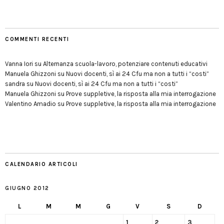
COMMENTI RECENTI
Vanna Iori
su
Alternanza scuola-lavoro, potenziare contenuti educativi
Manuela Ghizzoni
su
Nuovi docenti, sì ai 24 Cfu ma non a tutti i “costi”
sandra
su
Nuovi docenti, sì ai 24 Cfu ma non a tutti i “costi”
Manuela Ghizzoni
su
Prove suppletive, la risposta alla mia interrogazione
Valentino Amadio
su
Prove suppletive, la risposta alla mia interrogazione
CALENDARIO ARTICOLI
GIUGNO 2012
L
M
M
G
V
S
D
1
2
3