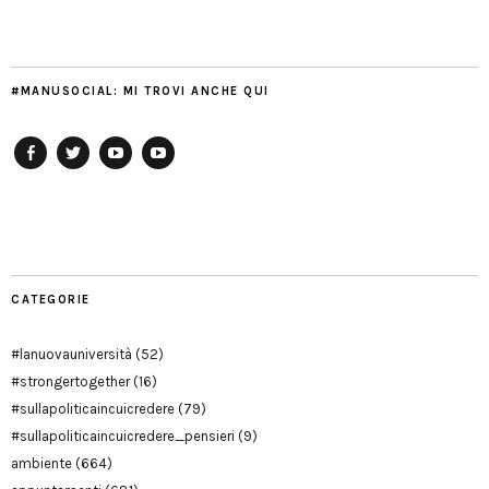
#MANUSOCIAL: MI TROVI ANCHE QUI
Facebook
Twitter
YouTube
YouTube
Manu
PD
Modena
CATEGORIE
#lanuovauniversità
(52)
#strongertogether
(16)
#sullapoliticaincuicredere
(79)
#sullapoliticaincuicredere_pensieri
(9)
ambiente
(664)