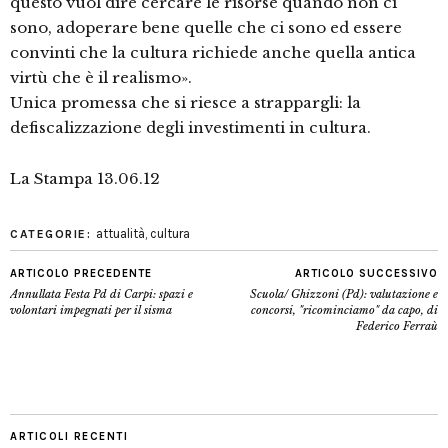
questo vuol dire cercare le risorse quando non ci
sono, adoperare bene quelle che ci sono ed essere
convinti che la cultura richiede anche quella antica
virtù che è il realismo».
Unica promessa che si riesce a strappargli: la
defiscalizzazione degli investimenti in cultura.
La Stampa 13.06.12
attualità
,
cultura
CATEGORIE:
ARTICOLO PRECEDENTE
ARTICOLO SUCCESSIVO
Annullata Festa Pd di Carpi: spazi e
Scuola/ Ghizzoni (Pd): valutazione e
volontari impegnati per il sisma
concorsi, "ricominciamo" da capo, di
Federico Ferraù
ARTICOLI RECENTI