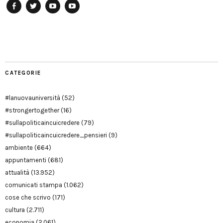
Facebook
Twitter
YouTube
YouTube
Manu
PD
Modena
CATEGORIE
#lanuovauniversità
(52)
#strongertogether
(16)
#sullapoliticaincuicredere
(79)
#sullapoliticaincuicredere_pensieri
(9)
ambiente
(664)
appuntamenti
(681)
attualità
(13.952)
comunicati stampa
(1.062)
cose che scrivo
(171)
cultura
(2.711)
economia
(2.061)