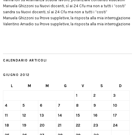
Manuela Ghizzoni
su
Nuovi docenti, sì ai 24 Cfu ma non a tutti i “costi”
sandra
su
Nuovi docenti, sì ai 24 Cfu ma non a tutti i “costi”
Manuela Ghizzoni
su
Prove suppletive, la risposta alla mia interrogazione
Valentino Amadio
su
Prove suppletive, la risposta alla mia interrogazione
CALENDARIO ARTICOLI
GIUGNO 2012
L
M
M
G
V
S
D
1
2
3
4
5
6
7
8
9
10
11
12
13
14
15
16
17
18
19
20
21
22
23
24