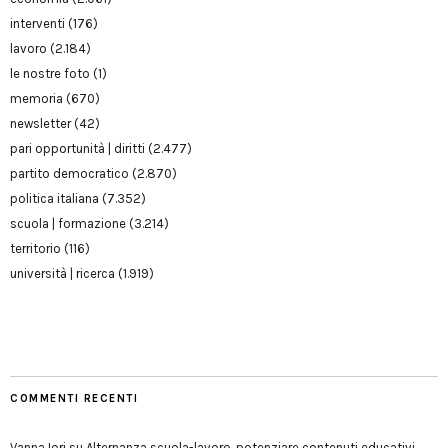
interventi
(176)
lavoro
(2.184)
le nostre foto
(1)
memoria
(670)
newsletter
(42)
pari opportunità | diritti
(2.477)
partito democratico
(2.870)
politica italiana
(7.352)
scuola | formazione
(3.214)
territorio
(116)
università | ricerca
(1.919)
COMMENTI RECENTI
Vanna Iori
su
Alternanza scuola-lavoro, potenziare contenuti educativi