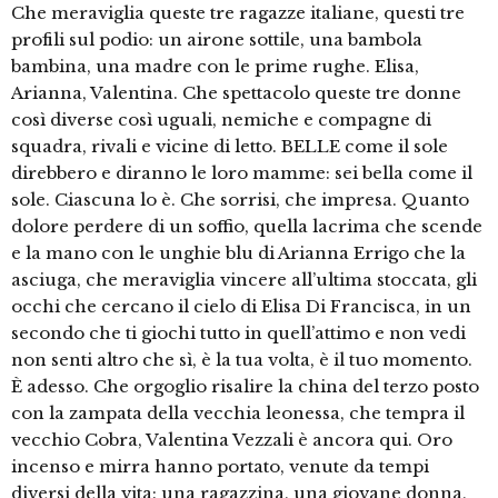
Che meraviglia queste tre ragazze italiane, questi tre
profili sul podio: un airone sottile, una bambola
bambina, una madre con le prime rughe. Elisa,
Arianna, Valentina. Che spettacolo queste tre donne
così diverse così uguali, nemiche e compagne di
squadra, rivali e vicine di letto. BELLE come il sole
direbbero e diranno le loro mamme: sei bella come il
sole. Ciascuna lo è. Che sorrisi, che impresa. Quanto
dolore perdere di un soffio, quella lacrima che scende
e la mano con le unghie blu di Arianna Errigo che la
asciuga, che meraviglia vincere all’ultima stoccata, gli
occhi che cercano il cielo di Elisa Di Francisca, in un
secondo che ti giochi tutto in quell’attimo e non vedi
non senti altro che sì, è la tua volta, è il tuo momento.
È adesso. Che orgoglio risalire la china del terzo posto
con la zampata della vecchia leonessa, che tempra il
vecchio Cobra, Valentina Vezzali è ancora qui. Oro
incenso e mirra hanno portato, venute da tempi
diversi della vita: una ragazzina, una giovane donna,