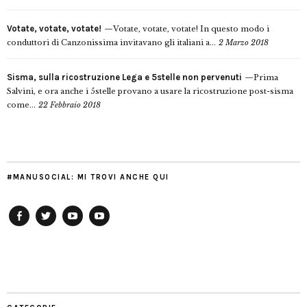
Votate, votate, votate!
Votate, votate, votate! In questo modo i
conduttori di Canzonissima invitavano gli italiani a...
2 Marzo 2018
Sisma, sulla ricostruzione Lega e 5stelle non pervenuti
Prima
Salvini, e ora anche i 5stelle provano a usare la ricostruzione post-sisma
come...
22 Febbraio 2018
#MANUSOCIAL: MI TROVI ANCHE QUI
Facebook
Twitter
YouTube
YouTube
Manu
PD
Modena