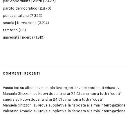
pari opportunità | diritti
(2.477)
partito democratico
(2.870)
politica italiana
(7.352)
scuola | formazione
(3.214)
territorio
(116)
università | ricerca
(1.919)
COMMENTI RECENTI
Vanna Iori
su
Alternanza scuola-lavoro, potenziare contenuti educativi
Manuela Ghizzoni
su
Nuovi docenti, sì ai 24 Cfu ma non a tutti i “costi”
sandra
su
Nuovi docenti, sì ai 24 Cfu ma non a tutti i “costi”
Manuela Ghizzoni
su
Prove suppletive, la risposta alla mia interrogazione
Valentino Amadio
su
Prove suppletive, la risposta alla mia interrogazione