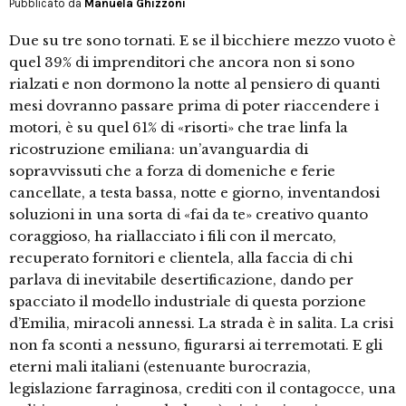
Pubblicato da
Manuela Ghizzoni
Due su tre sono tornati. E se il bicchiere mezzo vuoto è
quel 39% di imprenditori che ancora non si sono
rialzati e non dormono la notte al pensiero di quanti
mesi dovranno passare prima di poter riaccendere i
motori, è su quel 61% di «risorti» che trae linfa la
ricostruzione emiliana: un’avanguardia di
sopravvissuti che a forza di domeniche e ferie
cancellate, a testa bassa, notte e giorno, inventandosi
soluzioni in una sorta di «fai da te» creativo quanto
coraggioso, ha riallacciato i fili con il mercato,
recuperato fornitori e clientela, alla faccia di chi
parlava di inevitabile desertificazione, dando per
spacciato il modello industriale di questa porzione
d’Emilia, miracoli annessi. La strada è in salita. La crisi
non fa sconti a nessuno, figurarsi ai terremotati. E gli
eterni mali italiani (estenuante burocrazia,
legislazione farraginosa, crediti con il contagocce, una