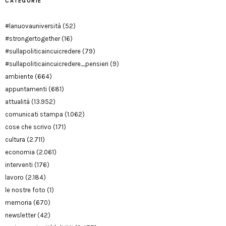
CATEGORIE
#lanuovauniversità
(52)
#strongertogether
(16)
#sullapoliticaincuicredere
(79)
#sullapoliticaincuicredere_pensieri
(9)
ambiente
(664)
appuntamenti
(681)
attualità
(13.952)
comunicati stampa
(1.062)
cose che scrivo
(171)
cultura
(2.711)
economia
(2.061)
interventi
(176)
lavoro
(2.184)
le nostre foto
(1)
memoria
(670)
newsletter
(42)