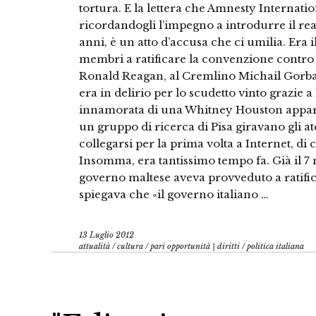
tortura. E la lettera che Amnesty Internati
ricordandogli l’impegno a introdurre il re
anni, è un atto d’accusa che ci umilia. Era i
membri a ratificare la convenzione contro l
Ronald Reagan, al Cremlino Michail Gorbaci
era in delirio per lo scudetto vinto grazie 
innamorata di una Whitney Houston appars
un gruppo di ricerca di Pisa giravano gli a
collegarsi per la prima volta a Internet, di 
Insomma, era tantissimo tempo fa. Già il 7 
governo maltese aveva provveduto a ratifi
spiegava che «il governo italiano …
13 Luglio 2012
attualità
/
cultura
/
pari opportunità | diritti
/
politica italiana