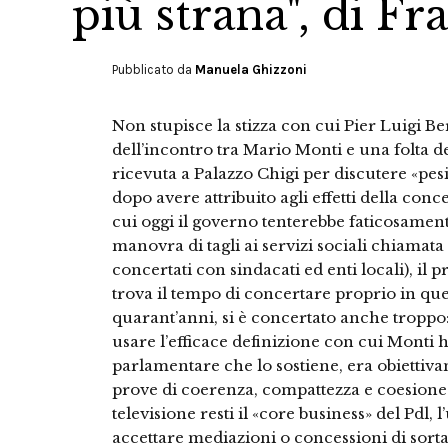
più strana", di F
Pubblicato da
Manuela Ghizzoni
Non stupisce la stizza con cui Pier Luigi B
dell’incontro tra Mario Monti e una folta 
ricevuta a Palazzo Chigi per discutere «pesi
dopo avere attribuito agli effetti della conc
cui oggi il governo tenterebbe faticosament
manovra di tagli ai servizi sociali chiamata 
concertati con sindacati ed enti locali), il
trova il tempo di concertare proprio in qu
quarant’anni, si è concertato anche troppo:
usare l’efficace definizione con cui Monti 
parlamentare che lo sostiene, era obiettiva
prove di coerenza, compattezza e coesione
televisione resti il «core business» del Pdl
accettare mediazioni o concessioni di sorta