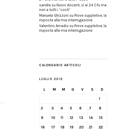
sandra
su
Nuovi docenti, sì ai 24 Cfu ma
non a tutti i “costi”
Manuela Ghizzoni
su
Prove suppletive, la
risposta alla mia interrogazione
Valentino Amadio
su
Prove suppletive, la
risposta alla mia interrogazione
CALENDARIO ARTICOLI
LUGLIO 2012
L
M
M
G
V
S
D
1
2
3
4
5
6
7
8
9
10
11
12
13
14
15
16
17
18
19
20
21
22