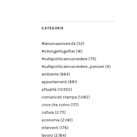
Modena
CATEGORIE
#lanuovauniversità
(52)
#strongertogether
(16)
#sullapoliticaincuicredere
(79)
#sullapoliticaincuicredere_pensieri
(9)
ambiente
(664)
appuntamenti
(681)
attualità
(13.952)
comunicati stampa
(1.062)
cose che scrivo
(171)
cultura
(2.711)
economia
(2.061)
interventi
(176)
lavoro
(2.184)