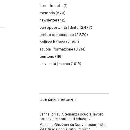
le nostre foto
(1)
memoria
(670)
newsletter
(42)
pari opportunità | diritti
(2.477)
partito democratico
(2.870)
politica italiana
(7.352)
scuola | formazione
(3.214)
territorio
(116)
università | ricerca
(1.919)
COMMENTI RECENTI
Vanna Iori
su
Alternanza scuola-lavoro,
potenziare contenuti educativi
Manuela Ghizzoni
su
Nuovi docenti, sì ai
24 Cfu ma non a tutti i “costi”