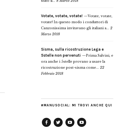
stato il...
8 Marzo 2018
Votate, votate, votate!
Votate, votate,
votate! In questo modo i conduttori di
Canzonissima invitavano gli italiani a...
2
Marzo 2018
Sisma, sulla ricostruzione Lega e
5stelle non pervenuti
Prima Salvini, e
ora anche i 5stelle provano a usare la
ricostruzione post-sisma come...
22
Febbraio 2018
#MANUSOCIAL: MI TROVI ANCHE QUI
Facebook
Twitter
YouTube
YouTube
Manu
PD