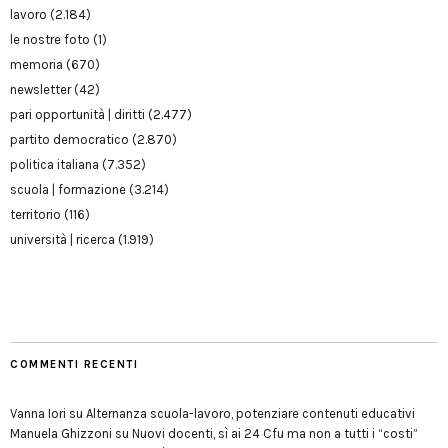
lavoro
(2.184)
le nostre foto
(1)
memoria
(670)
newsletter
(42)
pari opportunità | diritti
(2.477)
partito democratico
(2.870)
politica italiana
(7.352)
scuola | formazione
(3.214)
territorio
(116)
università | ricerca
(1.919)
COMMENTI RECENTI
Vanna Iori
su
Alternanza scuola-lavoro, potenziare contenuti educativi
Manuela Ghizzoni
su
Nuovi docenti, sì ai 24 Cfu ma non a tutti i “costi”