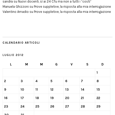
sandra
su
Nuovi docenti, sì ai 24 Cfu ma non a tutti i “costi”
Manuela Ghizzoni
su
Prove suppletive, la risposta alla mia interrogazione
Valentino Amadio
su
Prove suppletive, la risposta alla mia interrogazione
CALENDARIO ARTICOLI
LUGLIO 2012
L
M
M
G
V
S
D
1
2
3
4
5
6
7
8
9
10
11
12
13
14
15
16
17
18
19
20
21
22
23
24
25
26
27
28
29
30
31