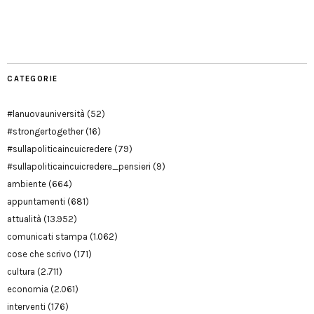
Facebook
Twitter
YouTube
YouTube
Manu
PD
Modena
CATEGORIE
#lanuovauniversità
(52)
#strongertogether
(16)
#sullapoliticaincuicredere
(79)
#sullapoliticaincuicredere_pensieri
(9)
ambiente
(664)
appuntamenti
(681)
attualità
(13.952)
comunicati stampa
(1.062)
cose che scrivo
(171)
cultura
(2.711)
economia
(2.061)
interventi
(176)