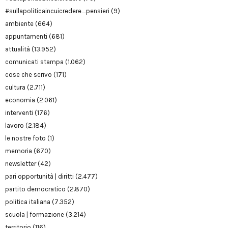
#sullapoliticaincuicredere_pensieri
(9)
ambiente
(664)
appuntamenti
(681)
attualità
(13.952)
comunicati stampa
(1.062)
cose che scrivo
(171)
cultura
(2.711)
economia
(2.061)
interventi
(176)
lavoro
(2.184)
le nostre foto
(1)
memoria
(670)
newsletter
(42)
pari opportunità | diritti
(2.477)
partito democratico
(2.870)
politica italiana
(7.352)
scuola | formazione
(3.214)
territorio
(116)