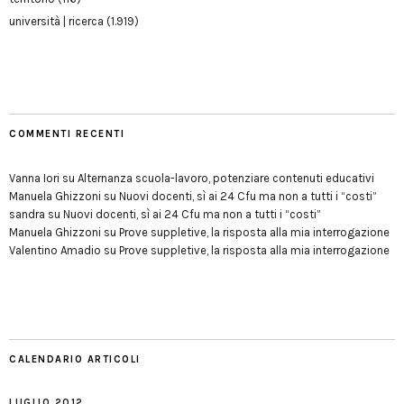
università | ricerca
(1.919)
COMMENTI RECENTI
Vanna Iori
su
Alternanza scuola-lavoro, potenziare contenuti educativi
Manuela Ghizzoni
su
Nuovi docenti, sì ai 24 Cfu ma non a tutti i “costi”
sandra
su
Nuovi docenti, sì ai 24 Cfu ma non a tutti i “costi”
Manuela Ghizzoni
su
Prove suppletive, la risposta alla mia interrogazione
Valentino Amadio
su
Prove suppletive, la risposta alla mia interrogazione
CALENDARIO ARTICOLI
LUGLIO 2012