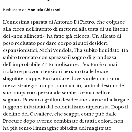
Pubblicato da
Manuela Ghizzoni
L’ennesima sparata di Antonio Di Pietro, che colpisce
alla cieca nell’intento di mettersi alla testa di un listone
dei «non allineati», ha fatto già cilecca. Un alleato di
peso reclutato per dare corpo ai suoi desideri
espansionistici, Nichi Vendola, l’ha subito liquidato. Ha
subito troncato con sprezzo il sogno di grandezza
dell’improbabile «Tito molisano». L’ex Pm è ormai
isolato e provoca tensioni persino tra le le sue
sbigottite truppe. Può andare dove vuole con i suoi
mezzi strategici un po’ ammaccati, tanto il destino del
suo antipartito personale sembra ormai bello e
segnato. Persino i grillini desiderano starne alla larga e
fuggono infastiditi dal colonialismo dipietrista. Dopo il
declino del Cavaliere, che scappa come può dalle
Procure dopo averne combinate di tutti i colori, non
ha più senso l’immagine sbiadita del magistrato