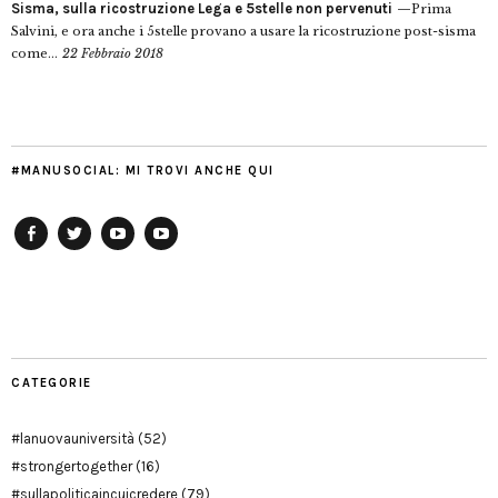
Sisma, sulla ricostruzione Lega e 5stelle non pervenuti
Prima
Salvini, e ora anche i 5stelle provano a usare la ricostruzione post-sisma
come...
22 Febbraio 2018
#MANUSOCIAL: MI TROVI ANCHE QUI
Facebook
Twitter
YouTube
YouTube
Manu
PD
Modena
CATEGORIE
#lanuovauniversità
(52)
#strongertogether
(16)
#sullapoliticaincuicredere
(79)