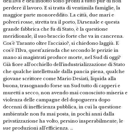
dell’Ilva e dell’indotto sono pronti a tutto pur di non
perdere il lavoro. E si tratta di ventimila famiglie, la
maggior parte monoreddito. La città, due mari e
polveri rosse, stretta tra il porto, l’Arsenale e questa
grande fabbrica che fu di Stato, è la questione
meridionale, il suo braccio forte che va in cancrena.
Cos’è Taranto oltre l’acciaio?, si chiedono laggiù. E
cos’è l’Ilva, quest’azienda che secondo le perizie in
mano ai magistrati produce morte, nel Sud di oggi?
Già fiore all’occhiello dell’industrializzazione di Stato
che qualche intellettuale dalla pancia piena, qualche
giovane scrittore come Mario Desiati, liquida alla
buona, trasognando forse un Sud tutto di capperi e
muretti a secco, non avendo mai conosciuto miseria e
violenza delle campagne del dopoguerra dopo
decenni di inefficienza pubblica, in cui la questione
ambientale non fu mai posta, in pochi anni dalla
privatizzazione ha volto, persino insperabilmente, le
sue produzioni all’efficienza. …