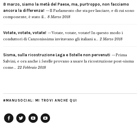
8 marzo, siamo la metà del Paese, ma, purtroppo, non facciamo
ancora la differenza!
Il Parlamento che sta per lasciare, e di cui sono
componente, è stato il...
8 Marzo 2018
Votate, votate, votate!
Votate, votate, votate! In questo modo i
conduttori di Canzonissima invitavano gli italiani a...
2 Marzo 2018
Sisma, sulla ricostruzione Lega e 5stelle non pervenuti
Prima
Salvini, e ora anche i 5stelle provano a usare la ricostruzione post-sisma
come...
22 Febbraio 2018
#MANUSOCIAL: MI TROVI ANCHE QUI
Facebook
Twitter
YouTube
YouTube
Manu
PD
Modena