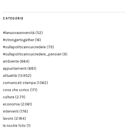
CATEGORIE
#lanuovauniversità
(52)
#strongertogether
(16)
#sullapoliticaincuicredere
(79)
#sullapoliticaincuicredere_pensieri
(9)
ambiente
(664)
appuntamenti
(681)
attualità
(13.952)
comunicati stampa
(1.062)
cose che scrivo
(171)
cultura
(2.711)
economia
(2.061)
interventi
(176)
lavoro
(2.184)
le nostre foto
(1)