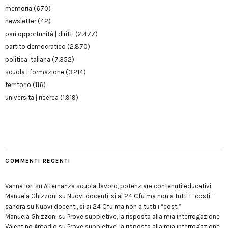
memoria
(670)
newsletter
(42)
pari opportunità | diritti
(2.477)
partito democratico
(2.870)
politica italiana
(7.352)
scuola | formazione
(3.214)
territorio
(116)
università | ricerca
(1.919)
COMMENTI RECENTI
Vanna Iori
su
Alternanza scuola-lavoro, potenziare contenuti educativi
Manuela Ghizzoni
su
Nuovi docenti, sì ai 24 Cfu ma non a tutti i “costi”
sandra
su
Nuovi docenti, sì ai 24 Cfu ma non a tutti i “costi”
Manuela Ghizzoni
su
Prove suppletive, la risposta alla mia interrogazione
Valentino Amadio
su
Prove suppletive, la risposta alla mia interrogazione