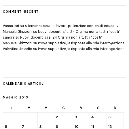
COMMENTI RECENTI
Vanna Iori
su
Alternanza scuola-lavoro, potenziare contenuti educativi
Manuela Ghizzoni
su
Nuovi docenti, sì ai 24 Cfu ma non a tutti i “costi”
sandra
su
Nuovi docenti, sì ai 24 Cfu ma non a tutti i “costi”
Manuela Ghizzoni
su
Prove suppletive, la risposta alla mia interrogazione
Valentino Amadio
su
Prove suppletive, la risposta alla mia interrogazione
CALENDARIO ARTICOLI
MAGGIO 2013
L
M
M
G
V
S
D
1
2
3
4
5
6
7
8
9
10
11
12