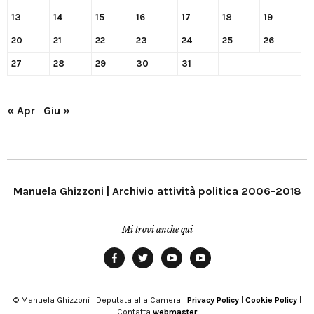
13
14
15
16
17
18
19
20
21
22
23
24
25
26
27
28
29
30
31
« Apr
Giu »
Manuela Ghizzoni | Archivio attività politica 2006-2018
Mi trovi anche qui
Facebook
Twitter
YouTube
YouTube
Manu
PD
Modena
© Manuela Ghizzoni | Deputata alla Camera |
Privacy Policy
|
Cookie Policy
|
Contatta
webmaster