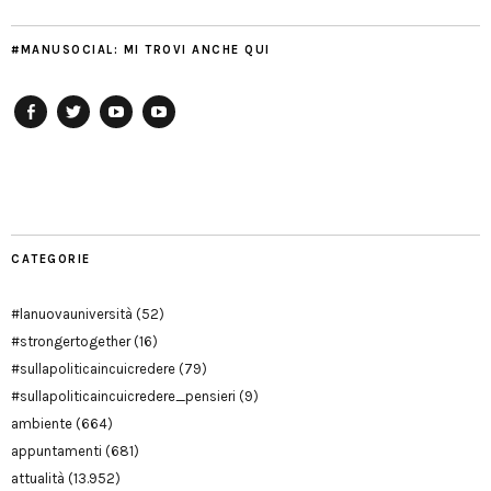
#MANUSOCIAL: MI TROVI ANCHE QUI
Facebook
Twitter
YouTube
YouTube
Manu
PD
Modena
CATEGORIE
#lanuovauniversità
(52)
#strongertogether
(16)
#sullapoliticaincuicredere
(79)
#sullapoliticaincuicredere_pensieri
(9)
ambiente
(664)
appuntamenti
(681)
attualità
(13.952)