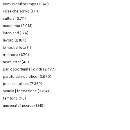
comunicati stampa
(1.062)
cose che scrivo
(171)
cultura
(2.711)
economia
(2.061)
interventi
(176)
lavoro
(2.184)
le nostre foto
(1)
memoria
(670)
newsletter
(42)
pari opportunità | diritti
(2.477)
partito democratico
(2.870)
politica italiana
(7.352)
scuola | formazione
(3.214)
territorio
(116)
università | ricerca
(1.919)