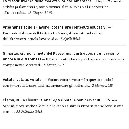
La “restituzione” della mia attività parlamentare
Dopo 12 anni di
attività parlamentare, sono tornata al mio lavoro di ricercatrice
all’università...
18 Giugno 2018
Alternanza scuola-lavoro, potenziare contenuti educativi
Partendo dal caso dell’Istituto Da Vinci, il dibattito sul valore
dell’alternanza scuola-lavoro si è...
5 Aprile 2018
8 marzo, siamo la metà del Paese, ma, purtroppo, non facciamo
ancora la differenza!
Il Parlamento che sta per lasciare, e di cui sono
componente, è stato il...
8 Marzo 2018
Votate, votate, votate!
Votate, votate, votate! In questo modo i
conduttori di Canzonissima invitavano gli italiani a...
2 Marzo 2018
Sisma, sulla ricostruzione Lega e 5stelle non pervenuti
Prima
Salvini, e ora anche i 5stelle provano a usare la ricostruzione post-sisma
come...
22 Febbraio 2018