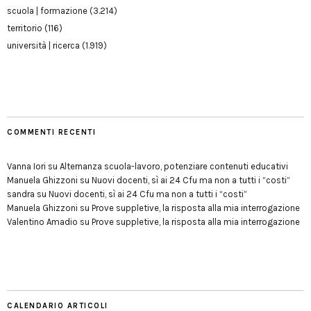
scuola | formazione
(3.214)
territorio
(116)
università | ricerca
(1.919)
COMMENTI RECENTI
Vanna Iori
su
Alternanza scuola-lavoro, potenziare contenuti educativi
Manuela Ghizzoni
su
Nuovi docenti, sì ai 24 Cfu ma non a tutti i “costi”
sandra
su
Nuovi docenti, sì ai 24 Cfu ma non a tutti i “costi”
Manuela Ghizzoni
su
Prove suppletive, la risposta alla mia interrogazione
Valentino Amadio
su
Prove suppletive, la risposta alla mia interrogazione
CALENDARIO ARTICOLI