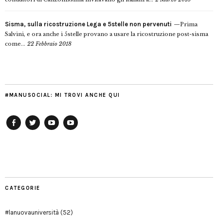
Sisma, sulla ricostruzione Lega e 5stelle non pervenuti
Prima
Salvini, e ora anche i 5stelle provano a usare la ricostruzione post-sisma
come...
22 Febbraio 2018
#MANUSOCIAL: MI TROVI ANCHE QUI
Facebook
Twitter
YouTube
YouTube
Manu
PD
Modena
CATEGORIE
#lanuovauniversità
(52)