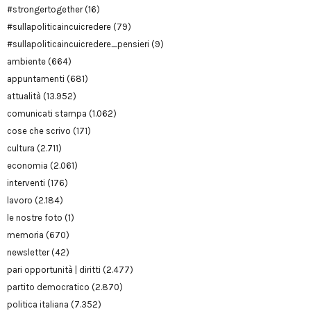
#strongertogether
(16)
#sullapoliticaincuicredere
(79)
#sullapoliticaincuicredere_pensieri
(9)
ambiente
(664)
appuntamenti
(681)
attualità
(13.952)
comunicati stampa
(1.062)
cose che scrivo
(171)
cultura
(2.711)
economia
(2.061)
interventi
(176)
lavoro
(2.184)
le nostre foto
(1)
memoria
(670)
newsletter
(42)
pari opportunità | diritti
(2.477)
partito democratico
(2.870)
politica italiana
(7.352)