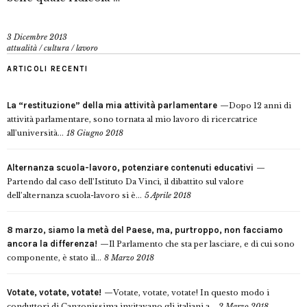
3 Dicembre 2013
attualità
/
cultura
/
lavoro
ARTICOLI RECENTI
La “restituzione” della mia attività parlamentare
Dopo 12 anni di
attività parlamentare, sono tornata al mio lavoro di ricercatrice
all’università...
18 Giugno 2018
Alternanza scuola-lavoro, potenziare contenuti educativi
Partendo dal caso dell’Istituto Da Vinci, il dibattito sul valore
dell’alternanza scuola-lavoro si è...
5 Aprile 2018
8 marzo, siamo la metà del Paese, ma, purtroppo, non facciamo
ancora la differenza!
Il Parlamento che sta per lasciare, e di cui sono
componente, è stato il...
8 Marzo 2018
Votate, votate, votate!
Votate, votate, votate! In questo modo i
conduttori di Canzonissima invitavano gli italiani a...
2 Marzo 2018