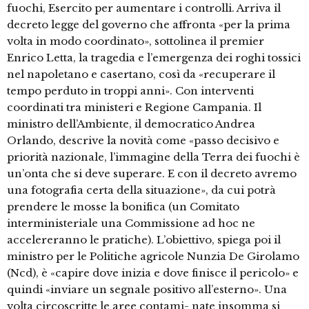
fuochi, Esercito per aumentare i controlli. Arriva il
decreto legge del governo che affronta «per la prima
volta in modo coordinato», sottolinea il premier
Enrico Letta, la tragedia e l’emergenza dei roghi tossici
nel napoletano e casertano, così da «recuperare il
tempo perduto in troppi anni». Con interventi
coordinati tra ministeri e Regione Campania. Il
ministro dell’Ambiente, il democratico Andrea
Orlando, descrive la novità come «passo decisivo e
priorità nazionale, l’immagine della Terra dei fuochi è
un’onta che si deve superare. E con il decreto avremo
una fotografia certa della situazione», da cui potrà
prendere le mosse la bonifica (un Comitato
interministeriale una Commissione ad hoc ne
accelereranno le pratiche). L’obiettivo, spiega poi il
ministro per le Politiche agricole Nunzia De Girolamo
(Ncd), è «capire dove inizia e dove finisce il pericolo» e
quindi «inviare un segnale positivo all’esterno». Una
volta circoscritte le aree contami- nate insomma si