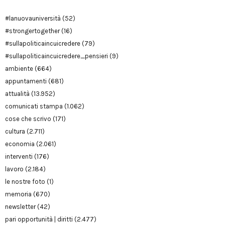
#lanuovauniversità
(52)
#strongertogether
(16)
#sullapoliticaincuicredere
(79)
#sullapoliticaincuicredere_pensieri
(9)
ambiente
(664)
appuntamenti
(681)
attualità
(13.952)
comunicati stampa
(1.062)
cose che scrivo
(171)
cultura
(2.711)
economia
(2.061)
interventi
(176)
lavoro
(2.184)
le nostre foto
(1)
memoria
(670)
newsletter
(42)
pari opportunità | diritti
(2.477)