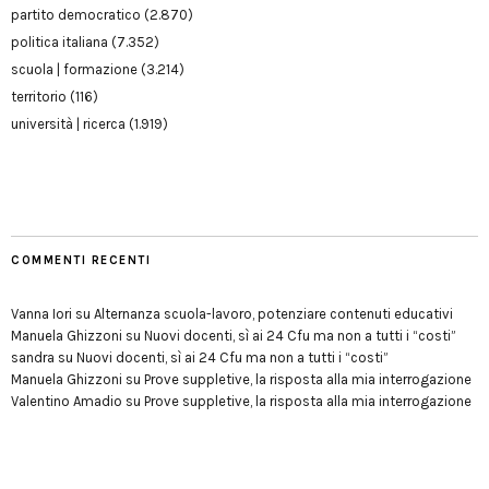
partito democratico
(2.870)
politica italiana
(7.352)
scuola | formazione
(3.214)
territorio
(116)
università | ricerca
(1.919)
COMMENTI RECENTI
Vanna Iori
su
Alternanza scuola-lavoro, potenziare contenuti educativi
Manuela Ghizzoni
su
Nuovi docenti, sì ai 24 Cfu ma non a tutti i “costi”
sandra
su
Nuovi docenti, sì ai 24 Cfu ma non a tutti i “costi”
Manuela Ghizzoni
su
Prove suppletive, la risposta alla mia interrogazione
Valentino Amadio
su
Prove suppletive, la risposta alla mia interrogazione