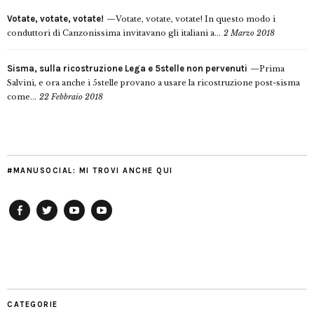
Votate, votate, votate!
Votate, votate, votate! In questo modo i
conduttori di Canzonissima invitavano gli italiani a...
2 Marzo 2018
Sisma, sulla ricostruzione Lega e 5stelle non pervenuti
Prima
Salvini, e ora anche i 5stelle provano a usare la ricostruzione post-sisma
come...
22 Febbraio 2018
#MANUSOCIAL: MI TROVI ANCHE QUI
Facebook
Twitter
YouTube
YouTube
Manu
PD
Modena
CATEGORIE