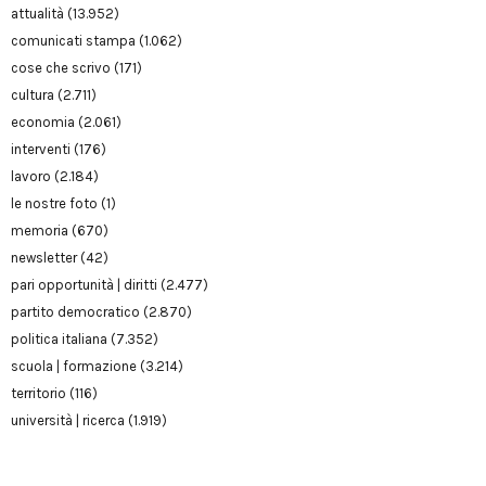
attualità
(13.952)
comunicati stampa
(1.062)
cose che scrivo
(171)
cultura
(2.711)
economia
(2.061)
interventi
(176)
lavoro
(2.184)
le nostre foto
(1)
memoria
(670)
newsletter
(42)
pari opportunità | diritti
(2.477)
partito democratico
(2.870)
politica italiana
(7.352)
scuola | formazione
(3.214)
territorio
(116)
università | ricerca
(1.919)