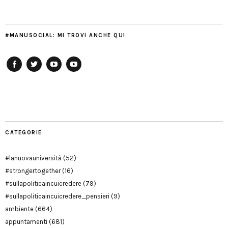
#MANUSOCIAL: MI TROVI ANCHE QUI
Facebook
Twitter
YouTube
YouTube
Manu
PD
Modena
CATEGORIE
#lanuovauniversità
(52)
#strongertogether
(16)
#sullapoliticaincuicredere
(79)
#sullapoliticaincuicredere_pensieri
(9)
ambiente
(664)
appuntamenti
(681)