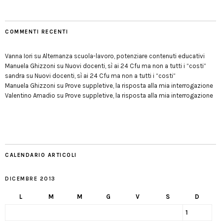
COMMENTI RECENTI
Vanna Iori
su
Alternanza scuola-lavoro, potenziare contenuti educativi
Manuela Ghizzoni
su
Nuovi docenti, sì ai 24 Cfu ma non a tutti i “costi”
sandra
su
Nuovi docenti, sì ai 24 Cfu ma non a tutti i “costi”
Manuela Ghizzoni
su
Prove suppletive, la risposta alla mia interrogazione
Valentino Amadio
su
Prove suppletive, la risposta alla mia interrogazione
CALENDARIO ARTICOLI
DICEMBRE 2013
L
M
M
G
V
S
D
1