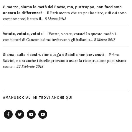
8 marzo, siamo la metà del Paese, ma, purtroppo, non facciamo
ancora la differenza!
Il Parlamento che sta per lasciare, e di cui sono
componente, è stato il...
8 Marzo 2018
Votate, votate, votate!
Votate, votate, votate! In questo modo i
conduttori di Canzonissima invitavano gli italiani a...
2 Marzo 2018
Sisma, sulla ricostruzione Lega e 5stelle non pervenuti
Prima
Salvini, e ora anche i 5stelle provano a usare la ricostruzione post-sisma
come...
22 Febbraio 2018
#MANUSOCIAL: MI TROVI ANCHE QUI
Facebook
Twitter
YouTube
YouTube
Manu
PD
Modena