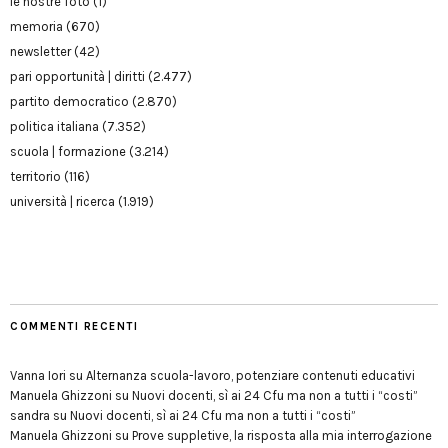
le nostre foto
(1)
memoria
(670)
newsletter
(42)
pari opportunità | diritti
(2.477)
partito democratico
(2.870)
politica italiana
(7.352)
scuola | formazione
(3.214)
territorio
(116)
università | ricerca
(1.919)
COMMENTI RECENTI
Vanna Iori
su
Alternanza scuola-lavoro, potenziare contenuti educativi
Manuela Ghizzoni
su
Nuovi docenti, sì ai 24 Cfu ma non a tutti i “costi”
sandra
su
Nuovi docenti, sì ai 24 Cfu ma non a tutti i “costi”
Manuela Ghizzoni
su
Prove suppletive, la risposta alla mia interrogazione