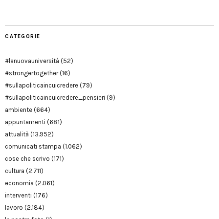
CATEGORIE
#lanuovauniversità
(52)
#strongertogether
(16)
#sullapoliticaincuicredere
(79)
#sullapoliticaincuicredere_pensieri
(9)
ambiente
(664)
appuntamenti
(681)
attualità
(13.952)
comunicati stampa
(1.062)
cose che scrivo
(171)
cultura
(2.711)
economia
(2.061)
interventi
(176)
lavoro
(2.184)