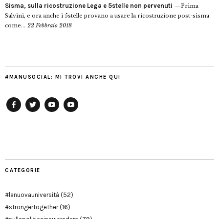
Sisma, sulla ricostruzione Lega e 5stelle non pervenuti
Prima
Salvini, e ora anche i 5stelle provano a usare la ricostruzione post-sisma
come...
22 Febbraio 2018
#MANUSOCIAL: MI TROVI ANCHE QUI
Facebook
Twitter
YouTube
YouTube
Manu
PD
Modena
CATEGORIE
#lanuovauniversità
(52)
#strongertogether
(16)