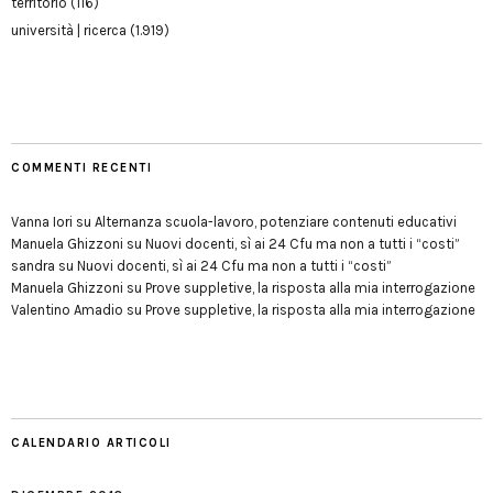
territorio
(116)
università | ricerca
(1.919)
COMMENTI RECENTI
Vanna Iori
su
Alternanza scuola-lavoro, potenziare contenuti educativi
Manuela Ghizzoni
su
Nuovi docenti, sì ai 24 Cfu ma non a tutti i “costi”
sandra
su
Nuovi docenti, sì ai 24 Cfu ma non a tutti i “costi”
Manuela Ghizzoni
su
Prove suppletive, la risposta alla mia interrogazione
Valentino Amadio
su
Prove suppletive, la risposta alla mia interrogazione
CALENDARIO ARTICOLI