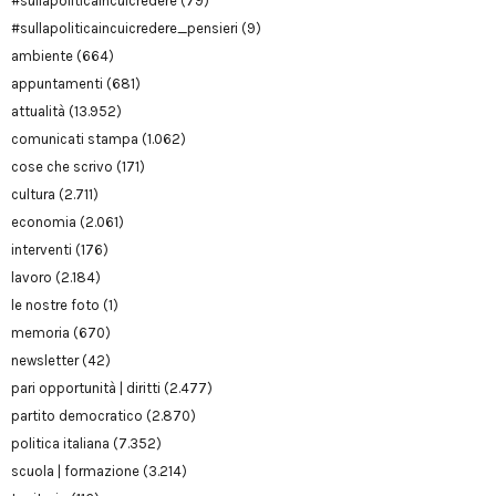
#sullapoliticaincuicredere
(79)
#sullapoliticaincuicredere_pensieri
(9)
ambiente
(664)
appuntamenti
(681)
attualità
(13.952)
comunicati stampa
(1.062)
cose che scrivo
(171)
cultura
(2.711)
economia
(2.061)
interventi
(176)
lavoro
(2.184)
le nostre foto
(1)
memoria
(670)
newsletter
(42)
pari opportunità | diritti
(2.477)
partito democratico
(2.870)
politica italiana
(7.352)
scuola | formazione
(3.214)