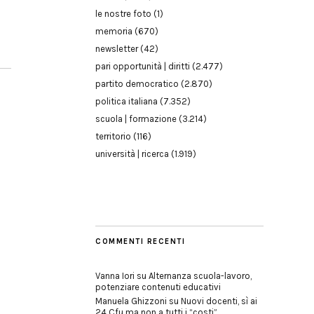
le nostre foto
(1)
memoria
(670)
newsletter
(42)
pari opportunità | diritti
(2.477)
partito democratico
(2.870)
politica italiana
(7.352)
scuola | formazione
(3.214)
territorio
(116)
università | ricerca
(1.919)
COMMENTI RECENTI
Vanna Iori
su
Alternanza scuola-lavoro,
potenziare contenuti educativi
Manuela Ghizzoni
su
Nuovi docenti, sì ai
24 Cfu ma non a tutti i “costi”