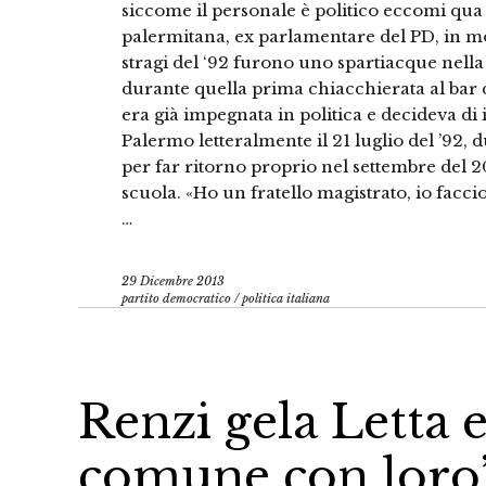
siccome il personale è politico eccomi qua 
palermitana, ex parlamentare del PD, in m
stragi del ‘92 furono uno spartiacque nell
durante quella prima chiacchierata al bar d
era già impegnata in politica e decideva di
Palermo letteralmente il 21 luglio del ’92, d
per far ritorno proprio nel settembre del 2
scuola. «Ho un fratello magistrato, io faccio
…
29 Dicembre 2013
partito democratico
/
politica italiana
Renzi gela Letta 
comune con loro”