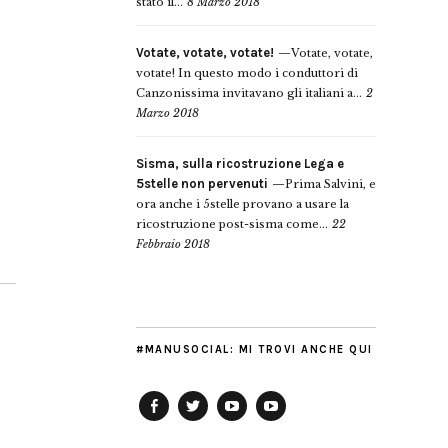
stato il...
8 Marzo 2018
Votate, votate, votate!
Votate, votate,
votate! In questo modo i conduttori di
Canzonissima invitavano gli italiani a...
2
Marzo 2018
Sisma, sulla ricostruzione Lega e
5stelle non pervenuti
Prima Salvini, e
ora anche i 5stelle provano a usare la
ricostruzione post-sisma come...
22
Febbraio 2018
#MANUSOCIAL: MI TROVI ANCHE QUI
Facebook
Twitter
YouTube
YouTube
Manu
PD