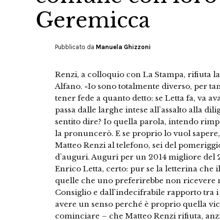
Geremicca
Pubblicato da
Manuela Ghizzoni
Renzi, a colloquio con La Stampa, rifiuta l
Alfano. «Io sono totalmente diverso, per tan
tener fede a quanto detto: se Letta fa, va av
passa dalle larghe intese all`assalto alla di
sentito dire? Io quella parola, intendo rim
la pronuncerò. E se proprio lo vuol sapere,
Matteo Renzi al telefono, sei del pomeriggi
d`auguri. Auguri per un 2014 migliore del
Enrico Letta, certo: pur se la letterina che i
quelle che uno preferirebbe non ricevere m
Consiglio e dall`indecifrabile rapporto tra 
avere un senso perché è proprio quella vi
cominciare – che Matteo Renzi rifiuta, anzi