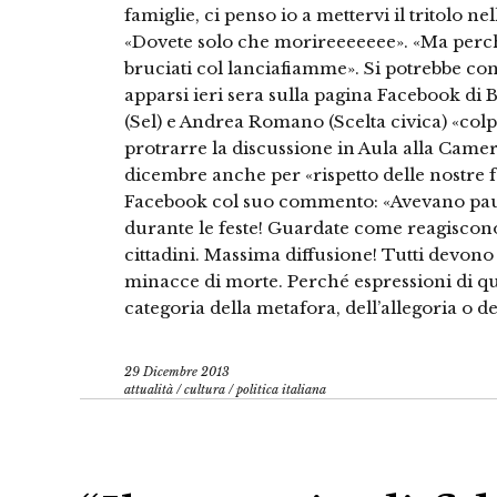
famiglie, ci penso io a mettervi il tritolo ne
«Dovete solo che morireeeeeee». «Ma perch
bruciati col lanciafiamme». Si potrebbe con
apparsi ieri sera sulla pagina Facebook di B
(Sel) e Andrea Romano (Scelta civica) «colp
protrarre la discussione in Aula alla Camera
dicembre anche per «rispetto delle nostre fa
Facebook col suo commento: «Avevano paura
durante le feste! Guardate come reagiscono
cittadini. Massima diffusione! Tutti devono s
minacce di morte. Perché espressioni di q
categoria della metafora, dell’allegoria o del 
29 Dicembre 2013
attualità
/
cultura
/
politica italiana