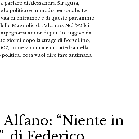
a parlare di Alessandra Siragusa,
odo politico e in modo personale. Le
a vita di entrambe e di questo parlammo
elle Magnolie di Palermo. Nel ‘92 lei
 impegnarsi ancor di più. Io fuggivo da
ue giorni dopo la strage di Borsellino,
007, come vincitrice di cattedra nella
 politica, cosa vuol dire fare antimafia
e Alfano: “Niente in
, di Federico