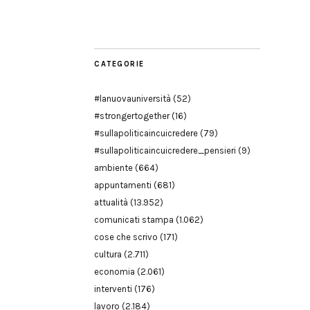
Modena
CATEGORIE
#lanuovauniversità
(52)
#strongertogether
(16)
#sullapoliticaincuicredere
(79)
#sullapoliticaincuicredere_pensieri
(9)
ambiente
(664)
appuntamenti
(681)
attualità
(13.952)
comunicati stampa
(1.062)
cose che scrivo
(171)
cultura
(2.711)
economia
(2.061)
interventi
(176)
lavoro
(2.184)