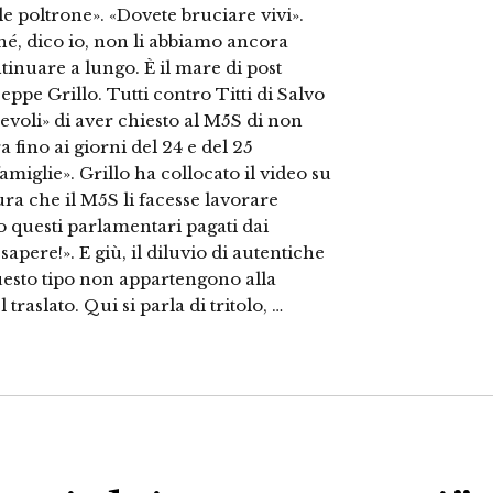
lle poltrone». «Dovete bruciare vivi».
é, dico io, non li abbiamo ancora
tinuare a lungo. È il mare di post
eppe Grillo. Tutti contro Titti di Salvo
evoli» di aver chiesto al M5S di non
 fino ai giorni del 24 e del 25
miglie». Grillo ha collocato il video su
 che il M5S li facesse lavorare
 questi parlamentari pagati dai
apere!». E giù, il diluvio di autentiche
uesto tipo non appartengono alla
traslato. Qui si parla di tritolo, …