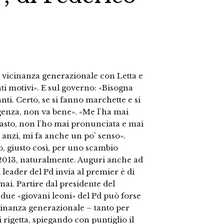
a vicinanza generazionale con Letta e
ti motivi». E sul governo: «Bisogna
anti. Certo, se si fanno marchette e si
ligenza, non va bene». «Me l`ha mai
pasto, non l`ho mai pronunciata e mai
 anzi, mi fa anche un po` senso».
o, giusto così, per uno scambio
 2013, naturalmente. Auguri anche ad
l leader del Pd invia al premier è di
ai. Partire dal presidente del
i due «giovani leoni» del Pd può forse
cinanza generazionale – tanto per
 rigetta, spiegando con puntiglio il