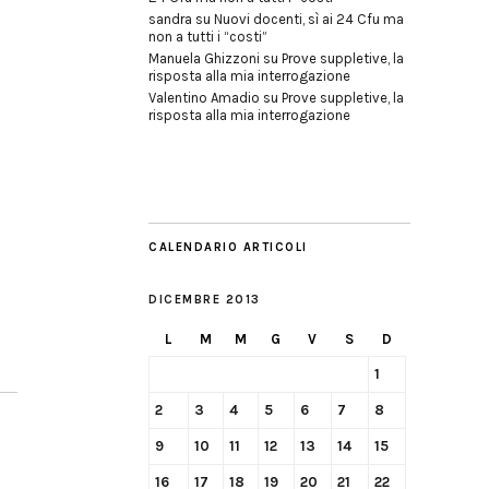
sandra
su
Nuovi docenti, sì ai 24 Cfu ma
non a tutti i “costi”
Manuela Ghizzoni
su
Prove suppletive, la
risposta alla mia interrogazione
Valentino Amadio
su
Prove suppletive, la
risposta alla mia interrogazione
CALENDARIO ARTICOLI
DICEMBRE 2013
L
M
M
G
V
S
D
1
2
3
4
5
6
7
8
9
10
11
12
13
14
15
16
17
18
19
20
21
22