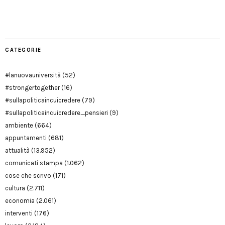
Manu
PD
Modena
CATEGORIE
#lanuovauniversità
(52)
#strongertogether
(16)
#sullapoliticaincuicredere
(79)
#sullapoliticaincuicredere_pensieri
(9)
ambiente
(664)
appuntamenti
(681)
attualità
(13.952)
comunicati stampa
(1.062)
cose che scrivo
(171)
cultura
(2.711)
economia
(2.061)
interventi
(176)