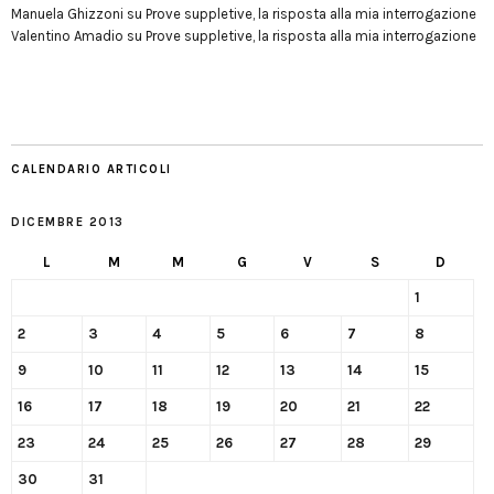
Manuela Ghizzoni
su
Prove suppletive, la risposta alla mia interrogazione
Valentino Amadio
su
Prove suppletive, la risposta alla mia interrogazione
CALENDARIO ARTICOLI
DICEMBRE 2013
L
M
M
G
V
S
D
1
2
3
4
5
6
7
8
9
10
11
12
13
14
15
16
17
18
19
20
21
22
23
24
25
26
27
28
29
30
31