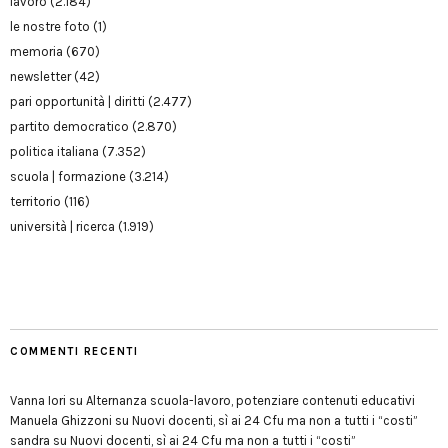
lavoro
(2.184)
le nostre foto
(1)
memoria
(670)
newsletter
(42)
pari opportunità | diritti
(2.477)
partito democratico
(2.870)
politica italiana
(7.352)
scuola | formazione
(3.214)
territorio
(116)
università | ricerca
(1.919)
COMMENTI RECENTI
Vanna Iori
su
Alternanza scuola-lavoro, potenziare contenuti educativi
Manuela Ghizzoni
su
Nuovi docenti, sì ai 24 Cfu ma non a tutti i “costi”
sandra
su
Nuovi docenti, sì ai 24 Cfu ma non a tutti i “costi”